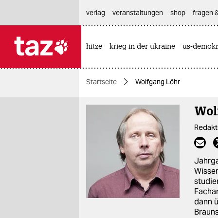
hautnavigation anspringen
hauptinhalt anspringen
footer anspringen
verlag
veranstaltungen
shop
fragen &
hitze
krieg in der ukraine
us-demokr

taz zahl ich
taz zahl ich
Startseite
Wolfgang Löhr
themen
Wol
politik
Redakt
öko
gesellschaft
Jahrga
Wissen
kultur
studie
Fachar
sport
dann ü
Brauns