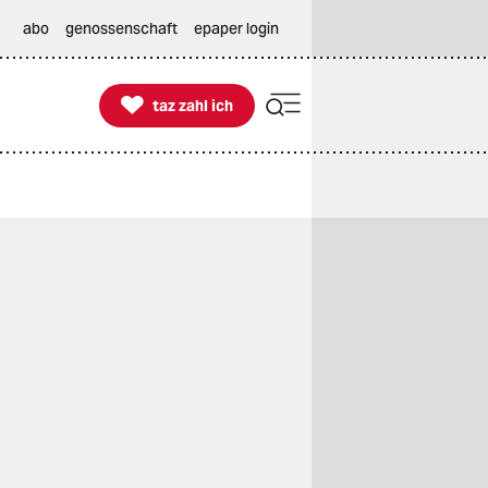
abo
genossenschaft
epaper login

taz zahl ich
taz zahl ich