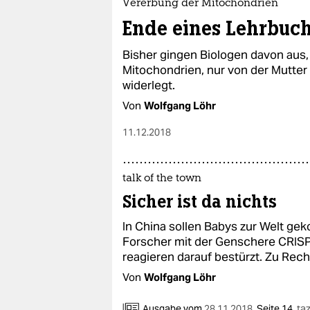
Vererbung der Mitochondrien
Ende eines Lehrbu
Bisher gingen Biologen davon aus, 
Mitochondrien, nur von der Mutter 
widerlegt.
Von
Wolfgang Löhr
11.12.2018
talk of the town
Sicher ist da nichts
In China sollen Babys zur Welt ge
Forscher mit der Genschere CRISP
reagieren darauf bestürzt. Zu Rech
Von
Wolfgang Löhr
Ausgabe vom
28.11.2018
,
Seite 14,
ta