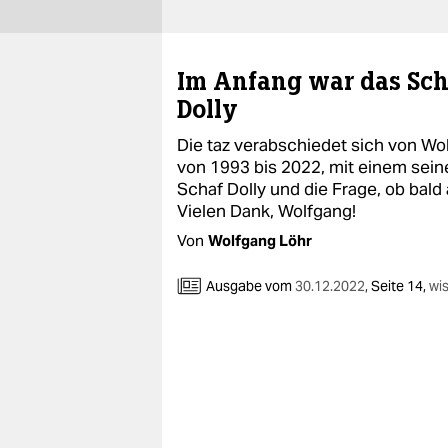
berlin
nord
Im Anfang war das Sch
wahrheit
Dolly
verlag
Die taz verabschiedet sich von Wo
von 1993 bis 2022, mit einem sein
verlag
Schaf Dolly und die Frage, ob bal
Vielen Dank, Wolfgang!
veranstaltungen
Von
Wolfgang Löhr
shop
Ausgabe vom
30.12.2022
,
Seite 14,
wi
fragen & hilfe
unterstützen
abo
genossenschaft