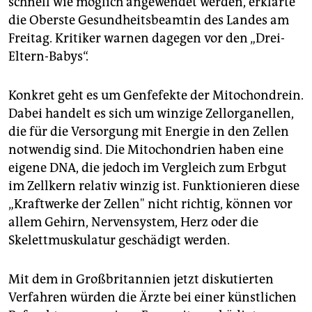
schnell wie möglich angewendet werden, erklärte
epaper login
die Oberste Gesundheitsbeamtin des Landes am
Freitag. Kritiker warnen dagegen vor den „Drei-
Eltern-Babys“.
Konkret geht es um Genfefekte der Mitochondrein.
Dabei handelt es sich um winzige Zellorganellen,
die für die Versorgung mit Energie in den Zellen
notwendig sind. Die Mitochondrien haben eine
eigene DNA, die jedoch im Vergleich zum Erbgut
im Zellkern relativ winzig ist. Funktionieren diese
„Kraftwerke der Zellen" nicht richtig, können vor
allem Gehirn, Nervensystem, Herz oder die
Skelettmuskulatur geschädigt werden.
Mit dem in Großbritannien jetzt diskutierten
Verfahren würden die Ärzte bei einer künstlichen