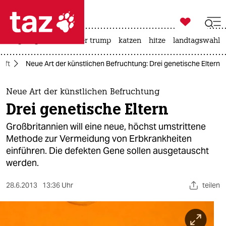

taz zahl ich
bergsteigen
usa unter trump
katzen
hitze
landtagswahl i

taz zahl ich
aft
Neue Art der künstlichen Befruchtung: Drei genetische Eltern
taz zahl ich
themen
Neue Art der künstlichen Befruchtung
Drei genetische Eltern
politik
Großbritannien will eine neue, höchst umstrittene
öko
Methode zur Vermeidung von Erbkrankheiten
einführen. Die defekten Gene sollen ausgetauscht
gesellschaft
werden.
kultur
28.6.2013
13:36 Uhr
teilen
sport