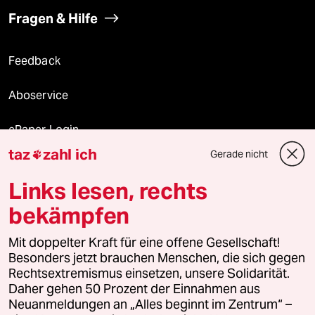
Fragen & Hilfe
Feedback
Aboservice
ePaper Login
taz
zahl ich
Gerade nicht

Downloads für Abonnierende
Links lesen, rechts
bekämpfen
© 2026 taz Verlags und Vertriebs GmbH
Mit doppelter Kraft für eine offene Gesellschaft!
Alle Rechte vorbehalten. Bei rechtlichen Fragen oder für Genehmigungen
wenden Sie sich bitte an
lizenzen@taz.de
Besonders jetzt brauchen Menschen, die sich gegen
Rechtsextremismus einsetzen, unsere Solidarität.
Daher gehen 50 Prozent der Einnahmen aus
Feedback
Redaktionsstatut
Kommune-Richtlinien
KI-
Neuanmeldungen an „Alles beginnt im Zentrum“ –