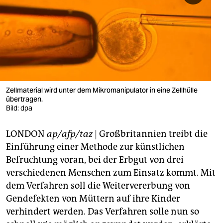
berlin
nord
wahrheit
verlag
verlag
Zellmaterial wird unter dem Mikromanipulator in eine Zellhülle
übertragen.
veranstaltungen
Bild: dpa
shop
LONDON
ap/afp/taz
| Großbritannien treibt die
fragen & hilfe
Einführung einer Methode zur künstlichen
Befruchtung voran, bei der Erbgut von drei
unterstützen
verschiedenen Menschen zum Einsatz kommt. Mit
dem Verfahren soll die Weitervererbung von
abo
Gendefekten von Müttern auf ihre Kinder
genossenschaft
verhindert werden. Das Verfahren solle nun so