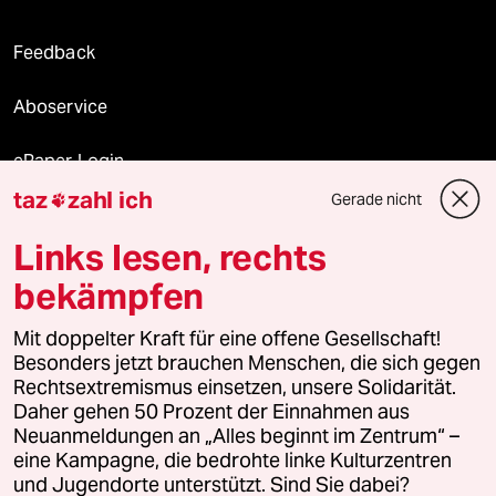
Feedback
Aboservice
ePaper Login
taz
zahl ich
Gerade nicht

Downloads für Abonnierende
Links lesen, rechts
bekämpfen
© 2026 taz Verlags und Vertriebs GmbH
Alle Rechte vorbehalten. Bei rechtlichen Fragen oder für Genehmigungen
Mit doppelter Kraft für eine offene Gesellschaft!
wenden Sie sich bitte an
lizenzen@taz.de
Besonders jetzt brauchen Menschen, die sich gegen
Rechtsextremismus einsetzen, unsere Solidarität.
Daher gehen 50 Prozent der Einnahmen aus
Feedback
Redaktionsstatut
Kommune-Richtlinien
KI-
Neuanmeldungen an „Alles beginnt im Zentrum“ –
eine Kampagne, die bedrohte linke Kulturzentren
Leitlinie
Informant
Datenschutz
Impressum
AGB
und Jugendorte unterstützt. Sind Sie dabei?