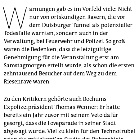
berlin
W
arnungen gab es im Vorfeld viele: Nicht
nord
nur von ortskundigen Ravern, die vor
dem Duisburger Tunnel als potenzieller
wahrheit
Todesfalle warnten, sondern auch in der
Verwaltung, bei Feuerwehr und Polizei. So groß
verlag
waren die Bedenken, dass die letztgültige
verlag
Genehmigung für die Veranstaltung erst am
Samstagmorgen erteilt wurde, als schon die ersten
veranstaltungen
zehntausend Besucher auf dem Weg zu dem
shop
Riesenrave waren.
fragen & hilfe
Zu den Kritikern gehörte auch Bochums
unterstützen
Expolizeipräsident Thomas Wenner: Er hatte
bereits ein Jahr zuvor mit seinem Veto dafür
abo
gesorgt, dass die Loveparade in seiner Stadt
genossenschaft
abgesagt wurde. Viel zu klein für den Technotrubel