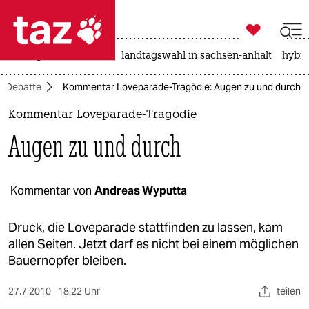

taz zahl ich
niedrigwasser
rente
landtagswahl in sachsen-anhalt
hybri

taz zahl ich
Debatte
Kommentar Loveparade-Tragödie: Augen zu und durch
taz zahl ich
Kommentar Loveparade-Tragödie
themen
Augen zu und durch
politik
öko
Kommentar von
Andreas Wyputta
gesellschaft
Druck, die Loveparade stattfinden zu lassen, kam
allen Seiten. Jetzt darf es nicht bei einem möglichen
kultur
Bauernopfer bleiben.
sport
27.7.2010
18:22 Uhr
teilen