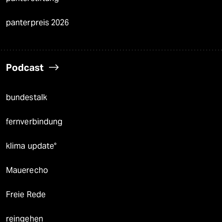
panterpreis 2026
Podcast
bundestalk
fernverbindung
klima update°
Mauerecho
Freie Rede
reingehen