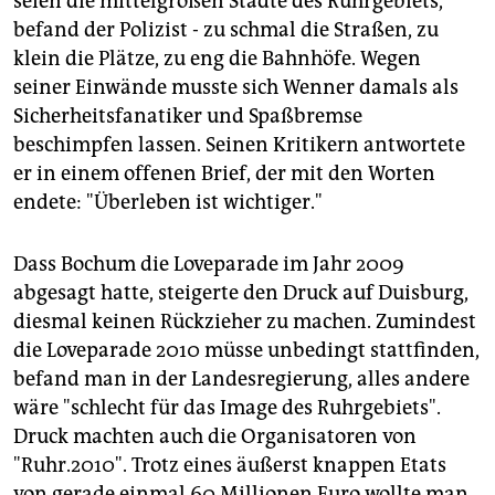
seien die mittelgroßen Städte des Ruhrgebiets,
epaper login
befand der Polizist - zu schmal die Straßen, zu
klein die Plätze, zu eng die Bahnhöfe. Wegen
seiner Einwände musste sich Wenner damals als
Sicherheitsfanatiker und Spaßbremse
beschimpfen lassen. Seinen Kritikern antwortete
er in einem offenen Brief, der mit den Worten
endete: "Überleben ist wichtiger."
Dass Bochum die Loveparade im Jahr 2009
abgesagt hatte, steigerte den Druck auf Duisburg,
diesmal keinen Rückzieher zu machen. Zumindest
die Loveparade 2010 müsse unbedingt stattfinden,
befand man in der Landesregierung, alles andere
wäre "schlecht für das Image des Ruhrgebiets".
Druck machten auch die Organisatoren von
"Ruhr.2010". Trotz eines äußerst knappen Etats
von gerade einmal 60 Millionen Euro wollte man