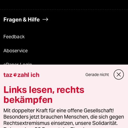
Fragen & Hilfe
Feedback
Aboservice
ePaper Login
taz
zahl ich
Gerade nicht

Downloads für Abonnierende
Links lesen, rechts
bekämpfen
© 2026 taz Verlags und Vertriebs GmbH
Alle Rechte vorbehalten. Bei rechtlichen Fragen oder für Genehmigungen
Mit doppelter Kraft für eine offene Gesellschaft!
wenden Sie sich bitte an
lizenzen@taz.de
Besonders jetzt brauchen Menschen, die sich gegen
Rechtsextremismus einsetzen, unsere Solidarität.