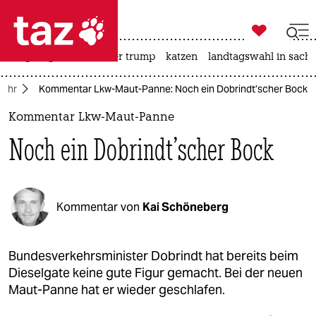

taz zahl ich
bergsteigen
usa unter trump
katzen
landtagswahl in sachs

taz zahl ich
kehr
Kommentar Lkw-Maut-Panne: Noch ein Dobrindt’scher Bock
taz zahl ich
Kommentar Lkw-Maut-Panne
themen
Noch ein Dobrindt’scher Bock
politik
öko
Kommentar von
Kai Schöneberg
gesellschaft
kultur
Bundesverkehrsminister Dobrindt hat bereits beim
Dieselgate keine gute Figur gemacht. Bei der neuen
sport
Maut-Panne hat er wieder geschlafen.