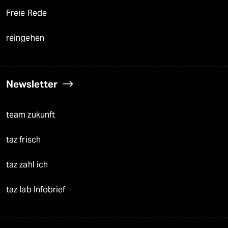
Freie Rede
reingehen
Newsletter
team zukunft
taz frisch
taz zahl ich
taz lab Infobrief