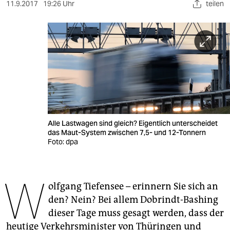
berlin
11.9.2017
19:26 Uhr
teilen
nord
wahrheit
verlag
verlag
veranstaltungen
Alle Lastwagen sind gleich? Eigentlich unterscheidet
shop
das Maut-System zwischen 7,5- und 12-Tonnern
Foto: dpa
fragen & hilfe
unterstützen
W
olfgang Tiefensee – erinnern Sie sich an
abo
den? Nein? Bei allem Dobrindt-Bashing
genossenschaft
dieser Tage muss gesagt werden, dass der
heutige Verkehrsminister von Thüringen und