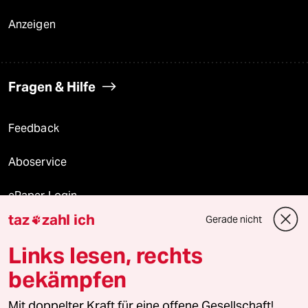
Anzeigen
Fragen & Hilfe
Feedback
Aboservice
ePaper Login
taz
zahl ich
Gerade nicht

Downloads für Abonnierende
Links lesen, rechts
bekämpfen
© 2026 taz Verlags und Vertriebs GmbH
Mit doppelter Kraft für eine offene Gesellschaft!
Alle Rechte vorbehalten. Bei rechtlichen Fragen oder für Genehmigungen