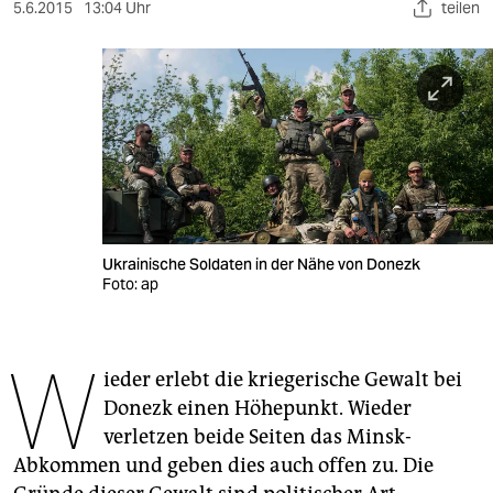
berlin
5.6.2015
13:04 Uhr
teilen
nord
wahrheit
verlag
verlag
veranstaltungen
Ukrainische Soldaten in der Nähe von Donezk
shop
Foto: ap
fragen & hilfe
W
unterstützen
ieder erlebt die kriegerische Gewalt bei
Donezk einen Höhepunkt. Wieder
abo
verletzen beide Seiten das Minsk-
genossenschaft
Abkommen und geben dies auch offen zu. Die