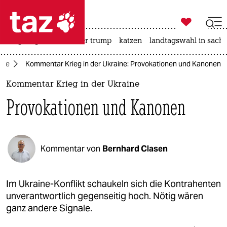

taz zahl ich
bergsteigen
usa unter trump
katzen
landtagswahl in sachs

taz zahl ich
aine
Kommentar Krieg in der Ukraine: Provokationen und Kanonen
taz zahl ich
Kommentar Krieg in der Ukraine
themen
Provokationen und Kanonen
politik
öko
Kommentar von
Bernhard Clasen
gesellschaft
kultur
Im Ukraine-Konflikt schaukeln sich die Kontrahenten
unverantwortlich gegenseitig hoch. Nötig wären
sport
ganz andere Signale.