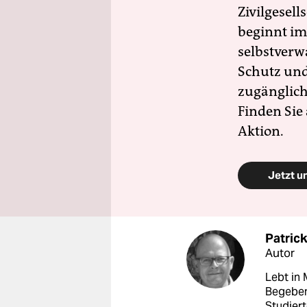
Zivilgesell
beginnt im
selbstverw
Schutz und 
zugänglich
Finden Sie
Aktion.
Jetzt u
Patric
Autor
Lebt in
Begeben
Studier