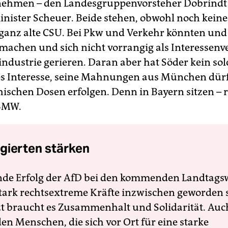
rnehmen – den Landesgruppenvorsteher Dobrindt
nister Scheuer. Beide stehen, obwohl noch keine
ie ganz alte CSU. Bei Pkw und Verkehr könnten un
 machen und sich nicht vorrangig als Interessenve
ndustrie gerieren. Dar­an aber hat Söder kein sol
 Interesse, seine Mahnungen aus München dürf
schen Dosen erfolgen. Denn in Bayern sitzen – ri
BMW.
gierten stärken
nde Erfolg der AfD bei den kommenden Landtags
 stark rechtsextreme Kräfte inzwischen geworden 
zt braucht es Zusammenhalt und Solidarität. Auc
en Menschen, die sich vor Ort für eine starke