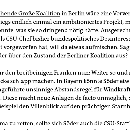
echende Große Koalition
in Berlin wäre eine Vorve
iegs endlich einmal ein ambitioniertes Projekt, m
nnte, was sie so dringend nötig hätte. Ausgerech
s CSU-Chef bisher bundespolitisches Desinteres
t vorgeworfen hat, will da etwas aufmischen. Sa
der über den Zustand der Berliner Koalition aus?
für den breitbeinigen Franken nun: Weiter so und 
ecke schlapp machen. In Bayern könnte Söder etw
ngeführte unsinnige Abstandsregel für Windkraf
. Diese macht neue Anlagen de facto unmöglich, 
eispiel den Villenblick auf den prächtigen Starnb
a zu retten, sollte sich Söder auch die CSU-Statt