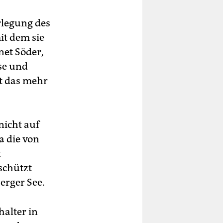
rlegung des
it dem sie
net Söder,
se und
gt das mehr
nicht auf
a die von
t
schützt
erger See.
halter in