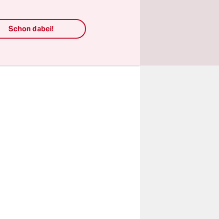
ng gut an.
inen
Schon dabei!
ze.