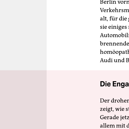
Berlin vo
Verkehrsmi
alt, für d
sie einiges
Automobili
brennendes
homöopathi
Audi und 
Die Enga
Der drohe
zeigt, wie
Gerade jet
allem mit d