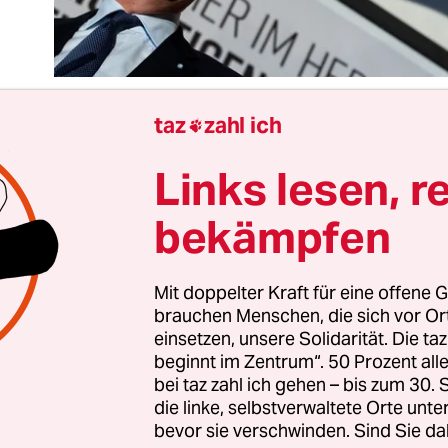
taz
zahl ich

Links lesen, r
uch ein Markus Söder genießt das Recht auf Läut
enschutz –
„Rettet die Bienen!“
– hat er voller Ehr
bekämpfen
setzt, altgediente Umweltaktivisten zu überholen.
r, den Kohleausstieg im Bund vom Jahr 2038 auf 
en, um so den Klimazielen näher zu kommen. Au
Mit doppelter Kraft für eine offene G
brauchen Menschen, die sich vor O
dem einstigen Rechtsausleger und Lieblingsfeindb
einsetzen, unsere Solidarität. Die ta
viel Öko langsam unheimlich anmutet: Gut so!
beginnt im Zentrum“. 50 Prozent a
bei taz zahl ich gehen – bis zum 30
die linke, selbstverwaltete Orte unte
issen, dass Söder nichts, gar nichts ohne Taktik
bevor sie verschwinden. Sind Sie da
tegie hält. Seine Gedanken verlaufen in diesem Fal