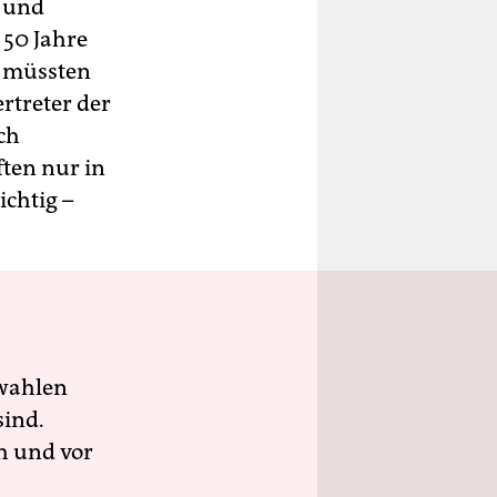
 und
 50 Jahre
d müssten
rtreter der
ch
ten nur in
chtig –
wahlen
sind.
h und vor