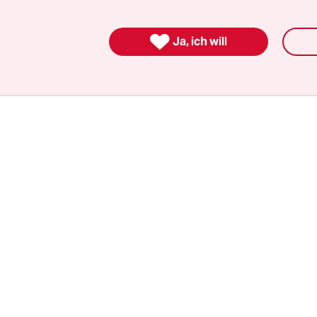
 wo er Wahlen gewinnen muss, kommt die Forderu
 auch nicht weh, denn im Freistaat gibt es gar ke

Ja, ich will
 und somit keine davon abhängigen Arbeitsplät