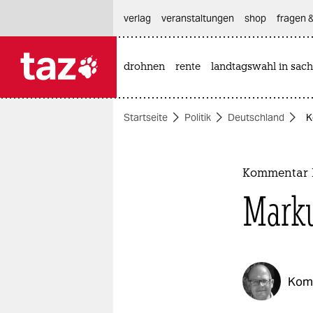
hautnavigation anspringen
hauptinhalt anspringen
footer anspringen
verlag
veranstaltungen
shop
fragen &
drohnen
rente
landtagswahl in sach

taz zahl ich
taz zahl ich
Startseite
Politik
Deutschland
K
themen
politik
Kommentar K
öko
Marku
gesellschaft
kultur
Kom
sport