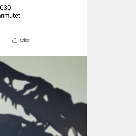
2030
anmutet:
teilen