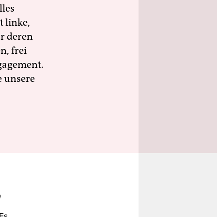
lles
 linke,
ür deren
n, frei
ngagement.
e unsere
e
 Es