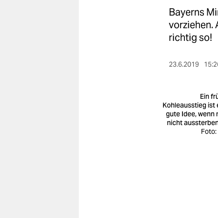
berlin
Bayerns Mi
nord
vorziehen.
richtig so!
wahrheit
verlag
23.6.2019
15:2
verlag
Ein fr
veranstaltungen
Kohleausstieg ist 
gute Idee, wenn
nicht aussterben 
shop
Foto:
fragen & hilfe
unterstützen
abo
genossenschaft