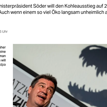
nisterpräsident Söder will den Kohleausstieg auf 
 Auch wenn einem so viel Öko langsam unheimlich 
6 Uhr
üher
eine
 man
will
 dpa