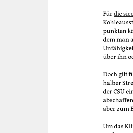
Für
die si
Kohleausst
punkten kö
dem man al
Unfähigkei
über ihn o
Doch gilt 
halber Str
der CSU ei
abschaffen
aber zum B
Um das Klim