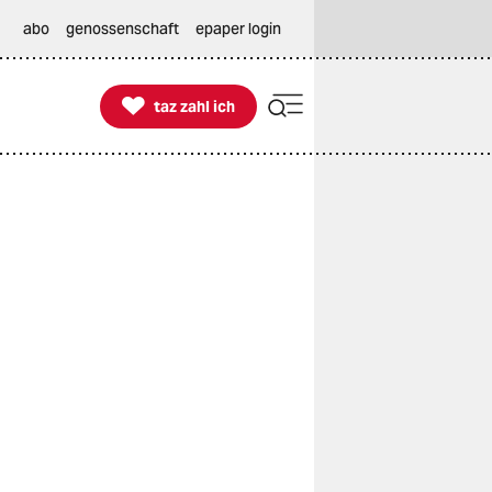
abo
genossenschaft
epaper login

taz zahl ich
taz zahl ich