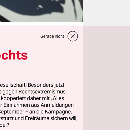
Gerade nicht
echts
erung. Beim
geiz dazu
 Jetzt
2030
ch wenn
esellschaft! Besonders jetzt
rt gegen Rechtsextremismus
ild aller
z kooperiert daher mit „Alles
ller Einnahmen aus Anmeldungen
. September – an die Kampagne,
rstützt und Freiräume sichern will,
 macht, die
bei?
l etwa so: