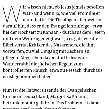
berlin
W
ir wissen nicht, ob Jesus jemals besoffen
nord
war - und wenn ja, wie viel Promille er
dann hatte. Die Theologen aber weisen
wahrheit
darauf hin, dass er den Evangelien zufolge - etwa
bei der Hochzeit zu Kanaan - durchaus dem Feiern
verlag
und dem Wein zugeneigt war. Ja es gab, wie die
verlag
Bibel verrät, Kritiker des Nazareners, die ihm
vorwarfen, zu viel Umgang mit Zechern zu
veranstaltungen
pflegen. Abgesehen davon dürfte Jesus als
shop
Wanderrabbi die jüdischen Regeln zum
kontrollierten Rausch, etwa zu Pessach, durchaus
fragen & hilfe
ernst genommen haben.
unterstützen
Nun ist die Ratsvorsitzende der Evangelischen
abo
Kirche in Deutschland, Margot Käßmann,
genossenschaft
betrunken Auto gefahren. Das Problem ist dabei