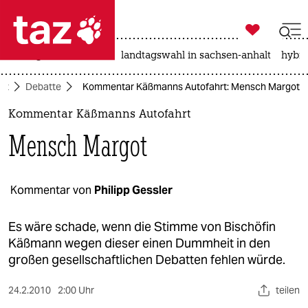

taz zahl ich
niedrigwasser
rente
landtagswahl in sachsen-anhalt
hybri

taz zahl ich
ft
Debatte
Kommentar Käßmanns Autofahrt: Mensch Margot
taz zahl ich
Kommentar Käßmanns Autofahrt
themen
Mensch Margot
politik
öko
Kommentar von
Philipp Gessler
gesellschaft
Es wäre schade, wenn die Stimme von Bischöfin
Käßmann wegen dieser einen Dummheit in den
kultur
großen gesellschaftlichen Debatten fehlen würde.
sport
24.2.2010
2:00 Uhr
teilen