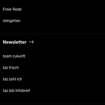
Freie Rede
reingehen
Newsletter
team zukunft
taz frisch
taz zahl ich
taz lab Infobrief