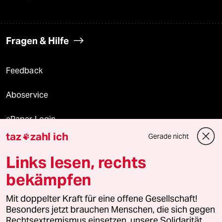
Fragen & Hilfe
Feedback
Aboservice
ePaper Login
taz
zahl ich
Gerade nicht

Downloads für Abonnierende
Links lesen, rechts
bekämpfen
© 2026 taz Verlags und Vertriebs GmbH
Mit doppelter Kraft für eine offene Gesellschaft!
Alle Rechte vorbehalten. Bei rechtlichen Fragen oder für Genehmigungen
wenden Sie sich bitte an
lizenzen@taz.de
Besonders jetzt brauchen Menschen, die sich gegen
Rechtsextremismus einsetzen, unsere Solidarität.