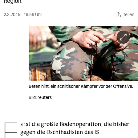
berlin
Region.
nord
2.3.2015
19:56 Uhr
teilen
wahrheit
verlag
verlag
veranstaltungen
shop
Beten hilft: ein schiitischer Kämpfer vor der Offensive.
fragen & hilfe
Bild: reuters
unterstützen
abo
E
s ist die größte Bodenoperation, die bisher
genossenschaft
gegen die Dschihadisten des IS