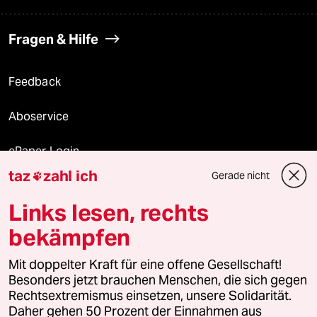
Fragen & Hilfe
Feedback
Aboservice
ePaper Login
taz
zahl ich
Gerade nicht

Downloads für Abonnierende
Links lesen, rechts
bekämpfen
© 2026 taz Verlags und Vertriebs GmbH
Alle Rechte vorbehalten. Bei rechtlichen Fragen oder für Genehmigungen
Mit doppelter Kraft für eine offene Gesellschaft!
wenden Sie sich bitte an
lizenzen@taz.de
Besonders jetzt brauchen Menschen, die sich gegen
Rechtsextremismus einsetzen, unsere Solidarität.
Daher gehen 50 Prozent der Einnahmen aus