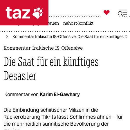

taz zahl ich
hitze
gewalt gegen frauen
nahost-konflikt

taz zahl ich
en
Kommentar Irakische IS-Offensive: Die Saat für ein künftiges D
taz zahl ich
Kommentar Irakische IS-Offensive
themen
Die Saat für ein künftiges
politik
Desaster
öko
gesellschaft
Kommentar von
Karim El-Gawhary
kultur
Die Einbindung schiitischer Milizen in die
Rückeroberung Tikrits lässt Schlimmes ahnen – für
sport
die mehrheitlich sunnitische Bevölkerung der