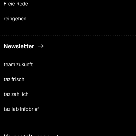
Freie Rede
reingehen
Newsletter
team zukunft
taz frisch
taz zahl ich
taz lab Infobrief