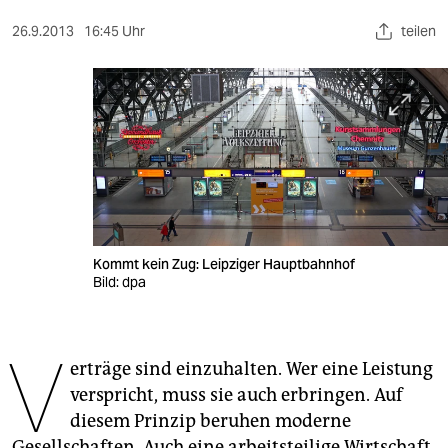
berlin
26.9.2013
16:45 Uhr
teilen
nord
wahrheit
verlag
verlag
veranstaltungen
shop
Kommt kein Zug: Leipziger Hauptbahnhof
Bild: dpa
fragen & hilfe
unterstützen
V
erträge sind einzuhalten. Wer eine Leistung
abo
verspricht, muss sie auch erbringen. Auf
genossenschaft
diesem Prinzip beruhen moderne
Gesellschaften. Auch eine arbeitsteilige Wirtschaft