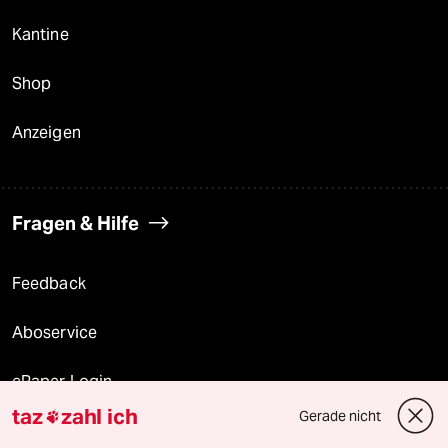
Kantine
Shop
Anzeigen
Fragen & Hilfe
Feedback
Aboservice
ePaper Login
taz
zahl ich
Gerade nicht

Downloads für Abonnierende