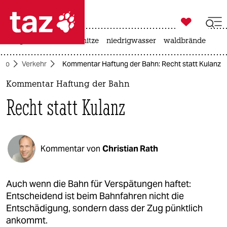

taz zahl ich
krieg in der ukraine
hitze
niedrigwasser
waldbrände

taz zahl ich
Öko
Verkehr
Kommentar Haftung der Bahn: Recht statt Kulanz
taz zahl ich
Kommentar Haftung der Bahn
themen
Recht statt Kulanz
politik
öko
Kommentar von
Christian Rath
gesellschaft
kultur
Auch wenn die Bahn für Verspätungen haftet:
Entscheidend ist beim Bahnfahren nicht die
sport
Entschädigung, sondern dass der Zug pünktlich
ankommt.