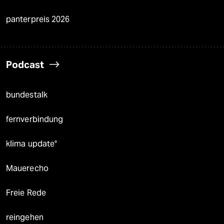
panterpreis 2026
Podcast
bundestalk
fernverbindung
klima update°
Mauerecho
Freie Rede
reingehen