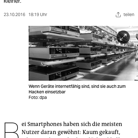
berlin
kleiner.
nord
23.10.2016
18:19 Uhr
teilen
wahrheit
verlag
verlag
veranstaltungen
shop
Wenn Geräte internetfähig sind, sind sie auch zum
fragen & hilfe
Hacken einsetzbar
Foto: dpa
unterstützen
abo
B
ei Smartphones haben sich die meisten
genossenschaft
Nutzer daran gewöhnt: Kaum gekauft,