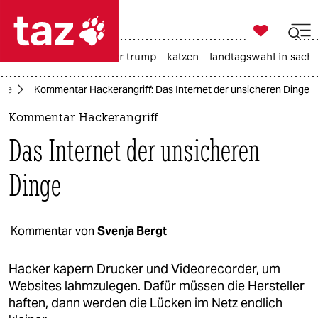

taz zahl ich
bergsteigen
usa unter trump
katzen
landtagswahl in sachs

taz zahl ich
mie
Kommentar Hackerangriff: Das Internet der unsicheren Dinge
taz zahl ich
Kommentar Hackerangriff
themen
Das Internet der unsicheren
politik
Dinge
öko
gesellschaft
Kommentar von
Svenja Bergt
kultur
Hacker kapern Drucker und Videorecorder, um
Websites lahmzulegen. Dafür müssen die Hersteller
sport
haften, dann werden die Lücken im Netz endlich