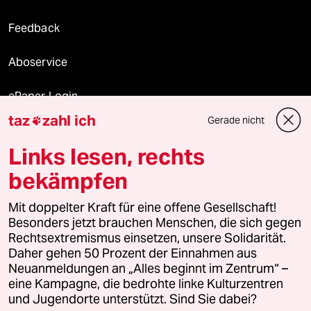
Feedback
Aboservice
ePaper Login
taz
zahl ich
Gerade nicht

Downloads für Abonnierende
Links lesen, rechts
bekämpfen
© 2026 taz Verlags und Vertriebs GmbH
Mit doppelter Kraft für eine offene Gesellschaft!
Alle Rechte vorbehalten. Bei rechtlichen Fragen oder für Genehmigungen
wenden Sie sich bitte an
lizenzen@taz.de
Besonders jetzt brauchen Menschen, die sich gegen
Rechtsextremismus einsetzen, unsere Solidarität.
Daher gehen 50 Prozent der Einnahmen aus
Feedback
Redaktionsstatut
Kommune-Richtlinien
KI-
Neuanmeldungen an „Alles beginnt im Zentrum“ –
eine Kampagne, die bedrohte linke Kulturzentren
Leitlinie
Informant
Datenschutz
Impressum
AGB
und Jugendorte unterstützt. Sind Sie dabei?