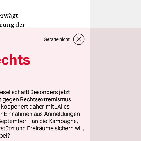
erwägt
rung der
 und
Gerade nicht
echts
nstellen.
sie. „Man
esellschaft! Besonders jetzt
 leben.“
rt gegen Rechtsextremismus
z kooperiert daher mit „Alles
ller Einnahmen aus Anmeldungen
. September – an die Kampagne,
rstützt und Freiräume sichern will,
bei?