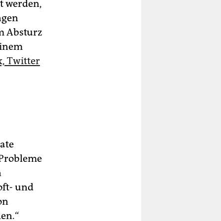
t werden,
ngen
m Absturz
einem
, Twitter
ate
e Probleme
n
oft- und
on
en.“