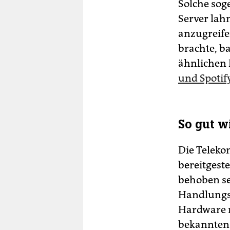
Solche sog
Server la
anzugreife
brachte, b
ähnlichen
und Spotif
So gut w
Die Teleko
bereitgeste
behoben se
Handlungsa
Hardware m
bekannten 