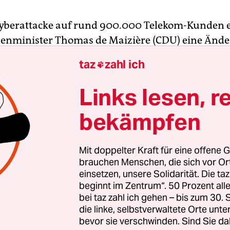
yberattacke auf rund 900.000 Telekom-Kunden 
enminister Thomas de Maizière (CDU) eine Ände
gelungen. Diejenigen, die Inhalte produzierten,
taz
zahl ich

 die Inhalte transportierten, stünden in einer
ung und Haftung, sagte de Maizière.
Links lesen, r
bekämpfen
lerin Angela Merkel (CDU) sagte am Dienstag,
d müsse sich in Zukunft auf derartige Angriffe ei
sich davon auch nicht irritieren lassen“, mahnte 
Mit doppelter Kraft für eine offene G
ssen, dass es so etwas gibt, und lernen, damit zu
brauchen Menschen, die sich vor O
einsetzen, unsere Solidarität. Die ta
beginnt im Zentrum“. 50 Prozent a
bei taz zahl ich gehen – bis zum 30
die linke, selbstverwaltete Orte unte
bevor sie verschwinden. Sind Sie da