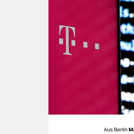
berlin
nord
wahrheit
verlag
verlag
veranstaltungen
shop
fragen & hilfe
unterstützen
abo
genossenschaft
Aus Berlin
Ma