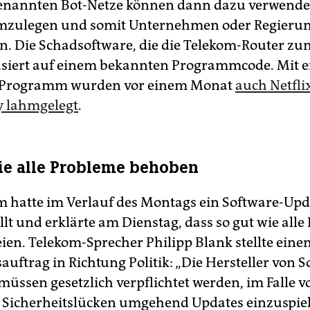
enannten Bot-Netze können dann dazu verwende
hmzulegen und somit Unternehmen oder Regieru
n. Die Schadsoftware, die die Telekom-Router zu
asiert auf einem bekannten Programmcode. Mit 
 Programm wurden vor einem Monat
auch Netflix
y lahmgelegt
.
ie alle Probleme behoben
m hatte im Verlauf des Montags ein Software-Upd
llt und erklärte am Dienstag, dass so gut wie all
ien. Telekom-Sprecher Philipp Blank stellte eine
uftrag in Richtung Politik: „Die Hersteller von S
üssen gesetzlich verpflichtet werden, im Falle v
Sicherheitslücken umgehend Updates einzuspiel