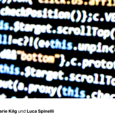
rie Kilg
und
Luca Spinelli