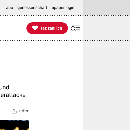
abo
genossenschaft
epaper login

taz zahl ich
taz zahl ich
 und
erattacke.
teilen