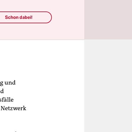
Schon dabei!
ag und
nd
fälle
m Netzwerk