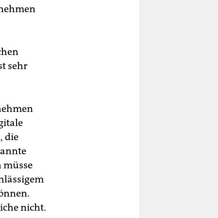
ernehmen
ichen
st sehr
zunehmen
itale
 die
ekannte
n müsse
chlässigem
können.
iche nicht.