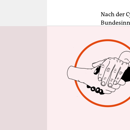
epaper login
Nach der C
Bundesinn
Haftungsre
diejenigen,
Verantwort
Bundeskanz
Deutschlan
„Man darf 
muss nur wi