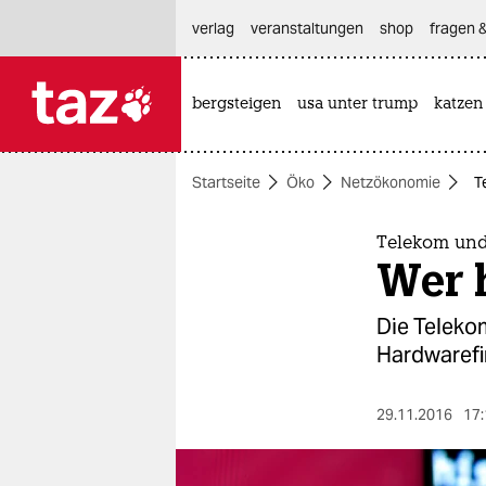
hautnavigation anspringen
hauptinhalt anspringen
footer anspringen
verlag
veranstaltungen
shop
fragen &
bergsteigen
usa unter trump
katzen

taz zahl ich
taz zahl ich
Startseite
Öko
Netzökonomie
T
themen
politik
Telekom und
Wer h
öko
Die Telekom
gesellschaft
Hardwarefi
kultur
29.11.2016
17:
sport