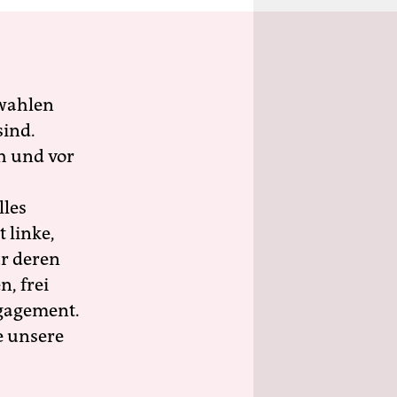
wahlen
sind.
h und vor
lles
 linke,
ür deren
n, frei
ngagement.
e unsere