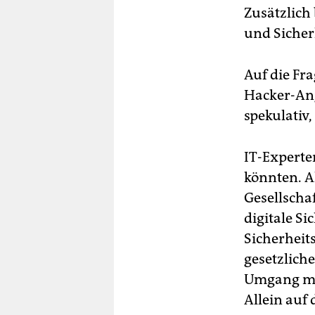
Zusätzlich
und Sicher
Auf die Fra
Hacker-Angr
spekulativ,
IT-Experte
könnten. A
Gesellscha
digitale Si
Sicherheit
gesetzlich
Umgang mit
Allein auf