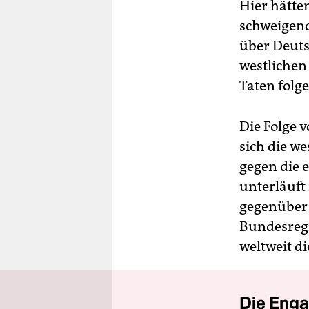
Hier hätte
schweigend
über Deuts
westlichen
Taten folge
Die Folge 
sich die w
gegen die 
unterläuft
gegenüber 
Bundesregi
weltweit d
Die Enga