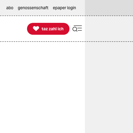
abo
genossenschaft
epaper login

taz zahl ich
taz zahl ich