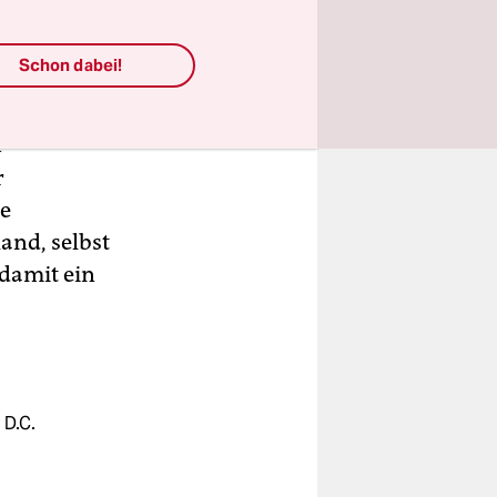
Schon dabei!
t
fgerichten
e
r
ie
and, selbst
 damit ein
 D.C.