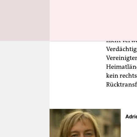
Die Proble
auflösbar: 
nicht verwe
Verdächtig
Vereinigte
Heimatländ
kein recht
Rücktransf
Adri