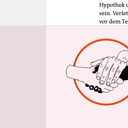
epaper login
Hypothek d
sein. Verle
vor dem Ter
wiederhers