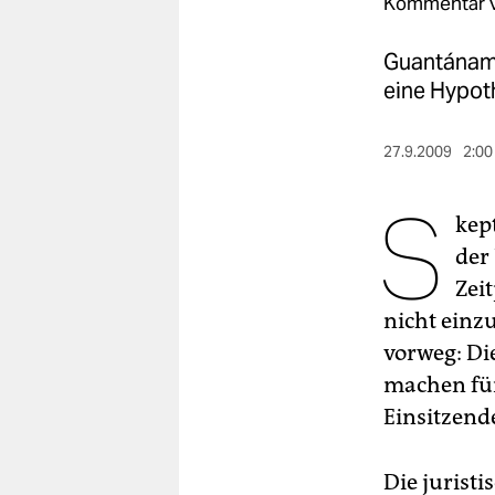
berlin
Kommentar 
nord
Guantánamo
eine Hypoth
wahrheit
verlag
27.9.2009
2:00
verlag
S
kep
veranstaltungen
der
shop
Zei
nicht einz
fragen & hilfe
vorweg: Di
unterstützen
machen für
abo
Einsitzende
genossenschaft
Die jurist