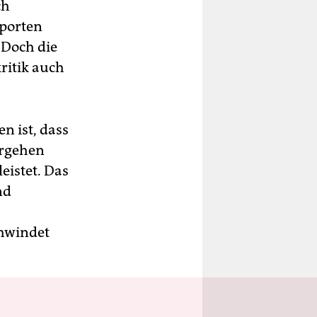
ch
sporten
 Doch die
ritik auch
n ist, dass
ergehen
eistet. Das
nd
chwindet