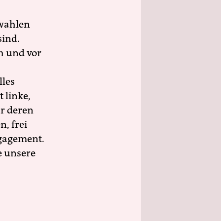
wahlen
sind.
h und vor
lles
 linke,
ür deren
n, frei
ngagement.
e unsere