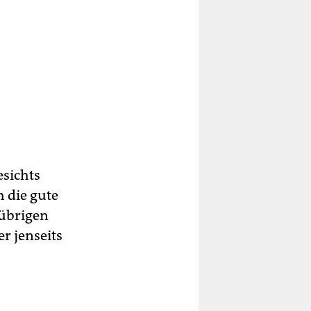
esichts
 die gute
 übrigen
r jenseits