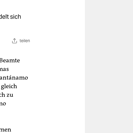
elt sich
teilen
 Beamte
amas
Guantánamo
 gleich
ch zu
amo
ormen