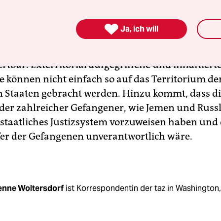

Ja, ich will
me bei der geplanten Schließung sind schier nich
Unter Folter erpresste Geständnisse sind vor Stra
rtbar. Exterritorial aufgegriffene und inhaftiert
e können nicht einfach so auf das Territorium de
n Staaten gebracht werden. Hinzu kommt, dass d
er zahlreicher Gefangener, wie Jemen und Russl
sstaatliches Justizsystem vorzuweisen haben und
er der Gefangenen unverantwortlich wäre.
enne Woltersdorf
ist Korrespondentin der taz in Washington,