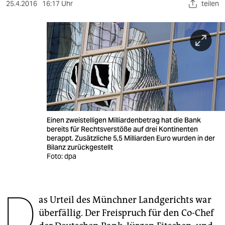
berlin
25.4.2016
16:17 Uhr
teilen
nord
wahrheit
verlag
verlag
veranstaltungen
Einen zweistelligen Milliardenbetrag hat die Bank
shop
bereits für Rechtsverstöße auf drei Kontinenten
berappt. Zusätzliche 5,5 Milliarden Euro wurden in der
fragen & hilfe
Bilanz zurückgestellt
Foto: dpa
unterstützen
abo
D
as Urteil des Münchner Landgerichts war
genossenschaft
überfällig. Der Freispruch für den Co-Chef