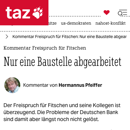

taz zahl ich
krieg in der ukraine
hitze
us-demokraten
nahost-konflikt

taz zahl ich
ie
Kommentar Freispruch für Fitschen: Nur eine Baustelle abgearbe
taz zahl ich
Kommentar Freispruch für Fitschen
themen
Nur eine Baustelle abgearbeitet
politik
öko
Kommentar von
Hermannus Pfeiffer
gesellschaft
kultur
Der Freispruch für Fitschen und seine Kollegen ist
überzeugend. Die Probleme der Deutschen Bank
sport
sind damit aber längst noch nicht gelöst.