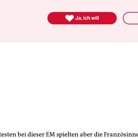
luss zu kommen.

Ja, ich will
esten bei dieser EM spielten aber die Französinne