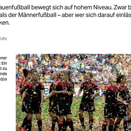
auenfußball bewegt sich auf hohem Niveau. Zwar bl
ls der Männerfußball – aber wer sich darauf einläs
ken.
 Uhr
ener
 Ein
t zu
nde
: dpa