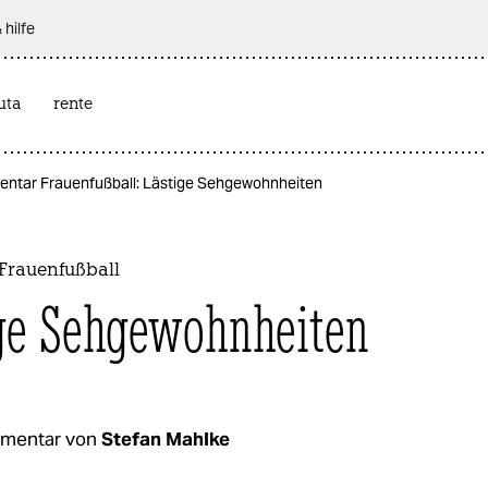
 hilfe
uta
rente
ntar Frauenfußball: Lästige Sehgewohnheiten
rauenfußball
ge Sehgewohnheiten
mentar von
Stefan Mahlke