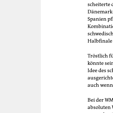
scheiterte 
Dänemarks 
Spanien pf
Kombinatio
schwedisch
Halbfinale
Tröstlich 
könnte sei
Idee des sc
ausgericht
auch wenn 
Bei der WM
absoluten 