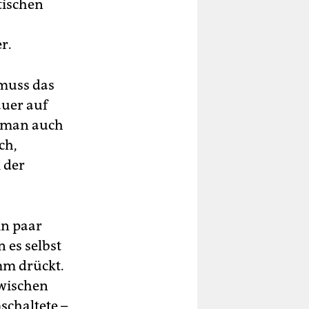
tischen
r.
 muss das
auer auf
n man auch
ch,
 der
in paar
 es selbst
mm drückt.
zwischen
schaltete –