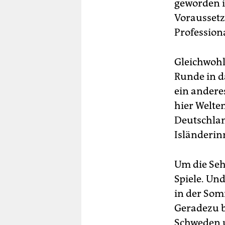
geworden i
Voraussetz
Profession
Gleichwohl
Runde in d
ein andere
hier Welte
Deutschlan
Isländerin
Um die Seh
Spiele. Und
in der Som
Geradezu b
Schweden u