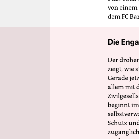
von einem
dem FC Bar
Die Enga
Der drohe
zeigt, wie
Gerade jet
allem mit d
Zivilgesell
beginnt im
selbstverw
Schutz und 
zugänglich