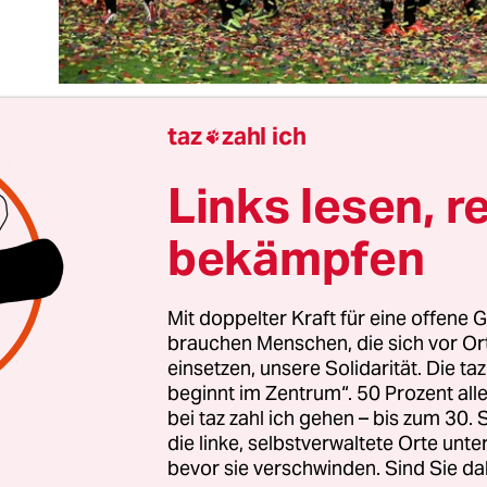
taz
zahl ich

Links lesen, r
as für eine Mannschaft! Gerannt, gekämpft, zwei 
gehalten, ein Kontertor geschossen: Die Frauen de
bekämpfen
deutschen Fußballnationalmannschaft haben die
opameisterschaft gewonnen. Und sie haben sch
pielt, rechtzeitig im Halbfinale und im Endspiel.
Mit doppelter Kraft für eine offene G
brauchen Menschen, die sich vor O
einsetzen, unsere Solidarität. Die ta
e Joachim Löw den Männern hat Silvia Neid ihre
beginnt im Zentrum“. 50 Prozent a
ophie des offensiven Spiels vermittelt. Ganz auf 
bei taz zahl ich gehen – bis zum 30
die linke, selbstverwaltete Orte unte
versuchen die DFB-Kickerinnen durch frühes Attac
bevor sie verschwinden. Sind Sie da
 den Ball zu kommen und mit präzisem, direktem 