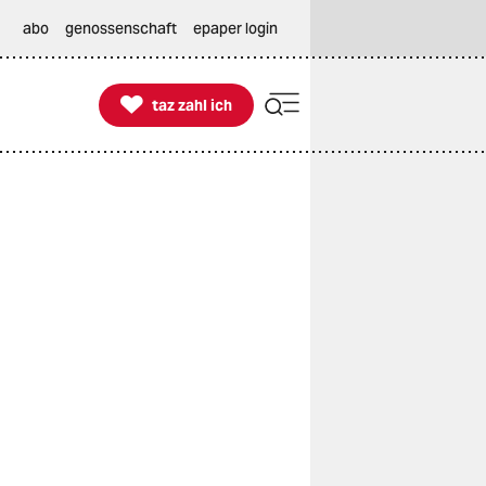
abo
genossenschaft
epaper login

taz zahl ich
taz zahl ich