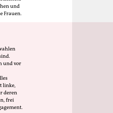
chen und
e Frauen.
wahlen
sind.
h und vor
lles
 linke,
ür deren
n, frei
ngagement.