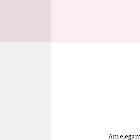
zum Absch
Am elegant