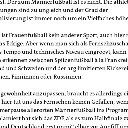
st. Der zum Männerfußball ist es nicht. Die athle
ungen sind zu ungleich und der Grad der
alisierung ist immer noch um ein Vielfaches höhe
 ist Frauenfußball kein anderer Sport, auch hier
as Eckige. Aber wenn man sich als Fernsehzusch
s Tempo und technisches Niveau eingroovt, kan
n erkennen zwischen Spitzenfußball à la Frankrei
d und Schweden und der arg limitierten Kickerei
nen, Finninnen oder Russinnen.
gewohnheit anzupassen, braucht es allerdings e
 hier tut uns das Fernsehen keinen Gefallen, wenn
merpause allerorten Männerfußball ins Progra
lamiert hat sich das ZDF, als es zum Halbfinale 
nd Deutschland erst unmittelbar vor Anpfiff um