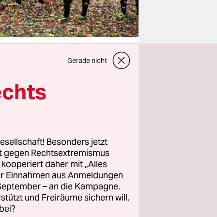
Gerade nicht
echts
Elfmeter
r
önen
esellschaft! Besonders jetzt
rt gegen Rechtsextremismus
z kooperiert daher mit „Alles
n Frauen
ller Einnahmen aus Anmeldungen
der Höhe
. September – an die Kampagne,
rstützt und Freiräume sichern will,
kieren
bei?
Passspiel