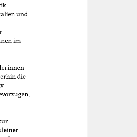
tik
talien und
r
innen im
llerinnen
erhin die
iv
evorzugen,
zur
kleiner