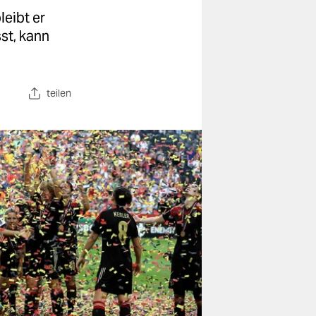
eibt er
st, kann
teilen