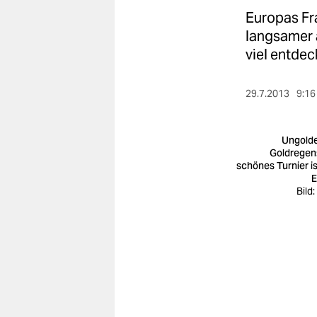
berlin
Europas Fr
nord
langsamer a
viel entdec
wahrheit
verlag
29.7.2013
9:16
verlag
Ungold
veranstaltungen
Goldregen:
schönes Turnier is
E
shop
Bild
fragen & hilfe
unterstützen
abo
genossenschaft