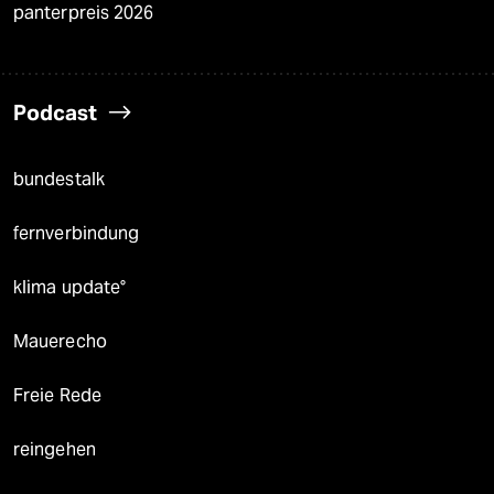
panterpreis 2026
Podcast
bundestalk
fernverbindung
klima update°
Mauerecho
Freie Rede
reingehen