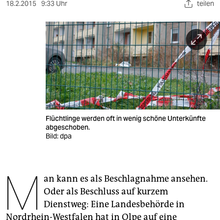
berlin
18.2.2015
9:33 Uhr
teilen
nord
wahrheit
verlag
verlag
veranstaltungen
Flüchtlinge werden oft in wenig schöne Unterkünfte
shop
abgeschoben.
Bild: dpa
fragen & hilfe
unterstützen
M
an kann es als Beschlagnahme ansehen.
abo
Oder als Beschluss auf kurzem
genossenschaft
Dienstweg: Eine Landesbehörde in
Nordrhein-Westfalen hat in Olpe auf eine