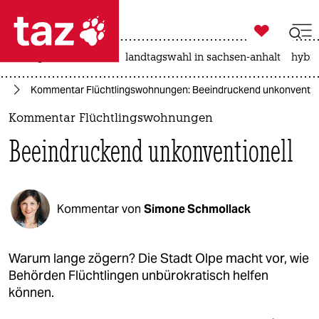

taz zahl ich
niedrigwasser
rente
landtagswahl in sachsen-anhalt
hybri

taz zahl ich
tik
Kommentar Flüchtlingswohnungen: Beeindruckend unkonventio
taz zahl ich
Kommentar Flüchtlingswohnungen
themen
Beeindruckend unkonventionell
politik
öko
Kommentar von
Simone Schmollack
gesellschaft
kultur
Warum lange zögern? Die Stadt Olpe macht vor, wie
Behörden Flüchtlingen unbürokratisch helfen
sport
können.