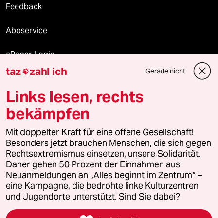
Feedback
Aboservice
ePaper Login
taz
zahl ich
Gerade nicht

Downloads für Abonnierende
Links lesen, rechts
bekämpfen
© 2026 taz Verlags und Vertriebs GmbH
Alle Rechte vorbehalten. Bei rechtlichen Fragen oder für Genehmigungen
Mit doppelter Kraft für eine offene Gesellschaft!
wenden Sie sich bitte an
lizenzen@taz.de
Besonders jetzt brauchen Menschen, die sich gegen
Rechtsextremismus einsetzen, unsere Solidarität.
Daher gehen 50 Prozent der Einnahmen aus
Feedback
Redaktionsstatut
Kommune-Richtlinien
KI-
Neuanmeldungen an „Alles beginnt im Zentrum“ –
eine Kampagne, die bedrohte linke Kulturzentren
Leitlinie
Informant
Datenschutz
Impressum
AGB
und Jugendorte unterstützt. Sind Sie dabei?
Seitenwende
Einwilligungen widerrufen (Ads)