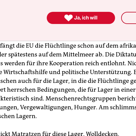
llen in der Meerenge immer schärfer werden, wei
uf Routen, die noch gefährlicher sind, vor allem 

Ja, ich will
f den offenen Atlantik führen.
 mehr Soldaten, immer modernerer Technik und
fängt die EU die Flüchtlinge schon auf dem afrik
der spätestens auf dem Mittelmeer ab. Die Diktat
s werden für ihre Kooperation reich entlohnt. Ni
ie Wirtschaftshilfe und politische Unterstützung.
schen auch für die Lager, in die die Flüchtlinge g
rt herrschen Bedingungen, die für Lager in einer
kteristisch sind. Menschenrechtsgruppen berich
ngen, Vergewaltigungen, Hunger. Am schlimmst
yschen Lagern.
ickt Matratzen für diese Lager, Wolldecken,