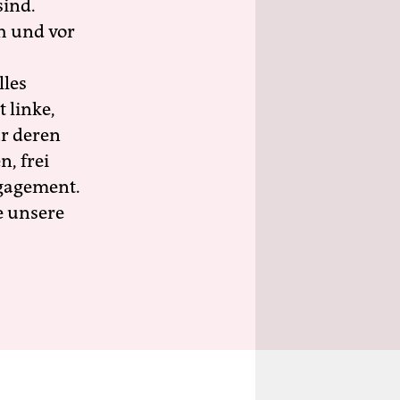
sind.
h und vor
lles
 linke,
ür deren
n, frei
ngagement.
e unsere