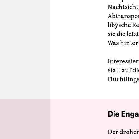
Nachtsicht
Abtransport
libysche Re
sie die le
Was hinter 
Interessie
statt auf d
Flüchtling
Die Enga
Der drohe