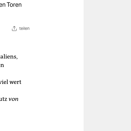
den Toren
teilen
aliens,
en
iel wert
hutz
von