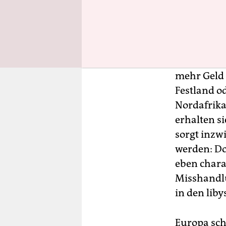
die Kontro
Boote aus a
westlich au
Mit immer
mehr Geld 
Festland o
Nordafrika
erhalten s
sorgt inzwi
werden: Do
eben chara
Misshandlu
in den lib
Europa sch