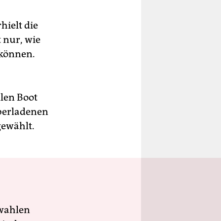
hielt die
t nur, wie
 können.
llen Boot
überladenen
gewählt.
wahlen