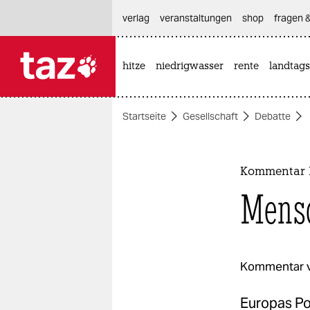
hautnavigation anspringen
hauptinhalt anspringen
footer anspringen
verlag
veranstaltungen
shop
fragen &
hitze
niedrigwasser
rente
landtags

taz zahl ich
taz zahl ich
Startseite
Gesellschaft
Debatte
themen
politik
Kommentar 
öko
Mensc
gesellschaft
kultur
Kommentar 
sport
Europas Pol