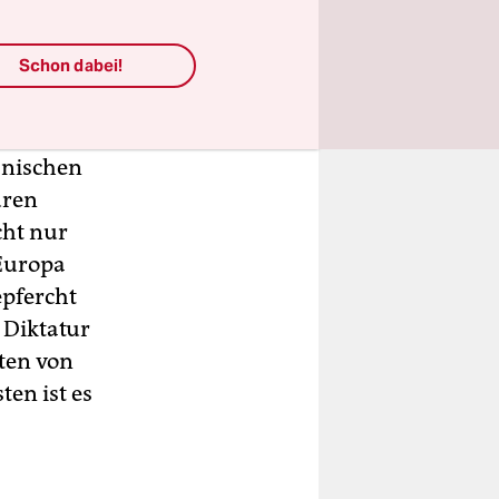
chen die
wenn sie
Schon dabei!
 noch
anischen
uren
cht nur
 Europa
epfercht
 Diktatur
ten von
en ist es