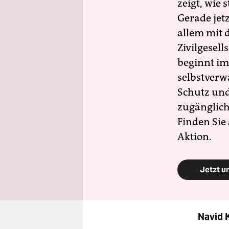
zeigt, wie
Gerade jet
allem mit d
Zivilgesell
beginnt im
selbstverw
Schutz und 
zugänglich
Finden Sie
Aktion.
Jetzt u
Navid 