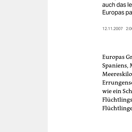
berlin
auch das le
Europas pass
nord
wahrheit
12.11.2007
2:0
verlag
verlag
Europas Gre
veranstaltungen
Spaniens, 
Meereskilo
shop
Errungensc
fragen & hilfe
wie ein Sc
unterstützen
Flüchtling
Flüchtling
abo
genossenschaft