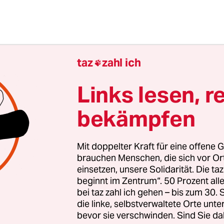
taz
zahl ich

Links lesen, r
bekämpfen
Mit doppelter Kraft für eine offene G
brauchen Menschen, die sich vor O
avon aus, dass nur jede dritte Leiche gefunden 
einsetzen, unsere Solidarität. Die ta
beginnt im Zentrum“. 50 Prozent a
 wird, sind allein im Umkreis der Meerenge von Gi
bei taz zahl ich gehen – bis zum 30
 15 Jahren 13.000 bis 15.000 Flüchtlinge gestorbe
die linke, selbstverwaltete Orte unte
st damit das größte Massengrab Europas geword
bevor sie verschwinden. Sind Sie da