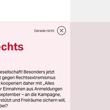
Gerade nicht
echts
esellschaft! Besonders jetzt
rt gegen Rechtsextremismus
und
z kooperiert daher mit „Alles
ller Einnahmen aus Anmeldungen
braltar in
. September – an die Kampagne,
n. Die
rstützt und Freiräume sichern will,
en. Weil
bei?