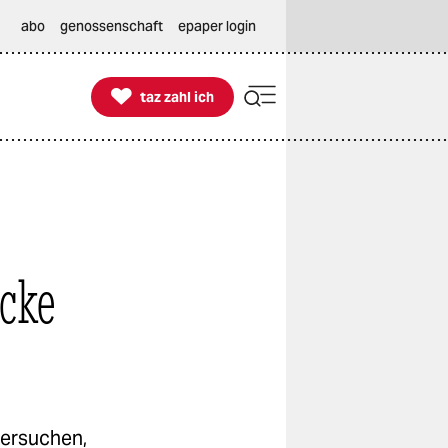
abo
genossenschaft
epaper login

taz zahl ich
taz zahl ich
cke
versuchen,