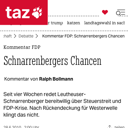

taz zahl ich
bergsteigen
usa unter trump
katzen
landtagswahl in sachs

taz zahl ich
lschaft
Debatte
Kommentar FDP: Schnarrenbergers Chancen
taz zahl ich
Kommentar FDP
themen
Schnarrenbergers Chancen
politik
öko
Kommentar von
Ralph Bollmann
gesellschaft
Seit vier Wochen redet Leutheuser-
Schnarrenberger bereitwillig über Steuerstreit und
kultur
FDP-Krise. Nach Rückendeckung für Westerwelle
klingt das nicht.
sport
28.6.2010
2:00 Uhr
teilen