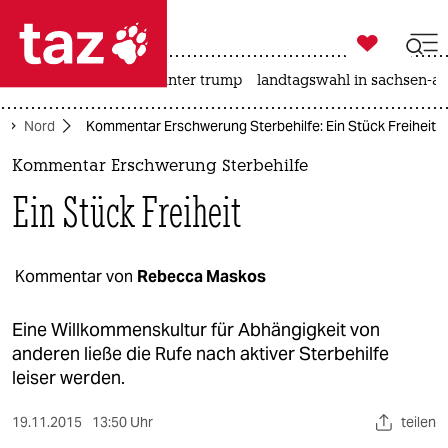

taz zahl ich
nahost-konflikt
usa unter trump
landtagswahl in sachsen-an

taz zahl ich
Nord
Kommentar Erschwerung Sterbehilfe: Ein Stück Freiheit
taz zahl ich
Kommentar Erschwerung Sterbehilfe
themen
Ein Stück Freiheit
politik
öko
Kommentar von
Rebecca Maskos
gesellschaft
Eine Willkommenskultur für Abhängigkeit von
anderen ließe die Rufe nach aktiver Sterbehilfe
kultur
leiser werden.
sport
19.11.2015
13:50 Uhr
teilen