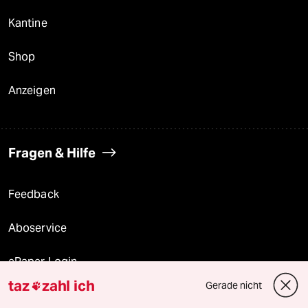
Kantine
Shop
Anzeigen
Fragen & Hilfe
Feedback
Aboservice
ePaper Login
taz
zahl ich
Gerade nicht

Downloads für Abonnierende