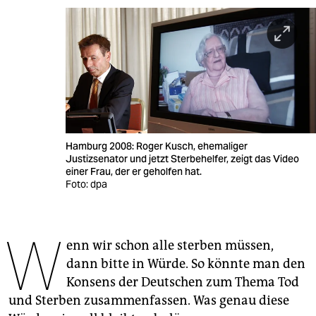
berlin
nord
wahrheit
verlag
verlag
Hamburg 2008: Roger Kusch, ehemaliger
veranstaltungen
Justizsenator und jetzt Sterbehelfer, zeigt das Video
einer Frau, der er geholfen hat.
shop
Foto: dpa
fragen & hilfe
W
unterstützen
enn wir schon alle sterben müssen,
dann bitte in Würde. So könnte man den
abo
Konsens der Deutschen zum Thema Tod
genossenschaft
und Sterben zusammenfassen. Was genau diese