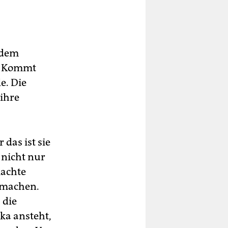
r dem
n. Kommt
e. Die
 ihre
das ist sie
 nicht nur
machte
 machen.
 die
ika ansteht,