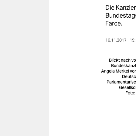
berlin
Die Kanzler
nord
Bundestags
Farce.
wahrheit
verlag
16.11.2017
19:
verlag
Blickt nach vo
veranstaltungen
Bundeskanzl
Angela Merkel vor
Deuts
shop
Parlamentaris
Gesellsc
fragen & hilfe
Foto:
unterstützen
abo
genossenschaft