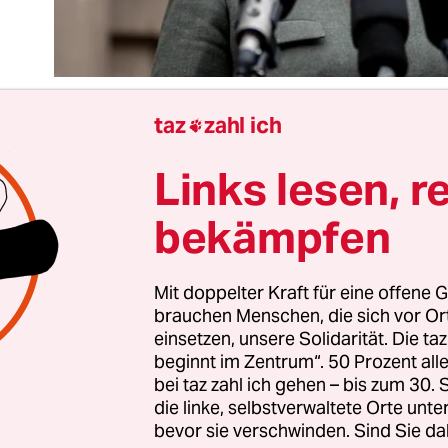
taz
zahl ich

Links lesen, r
ernt ist gelernt. „Nach vorne diskutieren“ nannte
R ein Verfahren weitgehend folgenloser Selbstkri
bekämpfen
ederlagen räumte man kurz, gern sehr kurz, Fehl
nd so weitermachen zu können wie zuvor. Was di
ng des mauen Bundestagswahlergebnisses der Ch
Mit doppelter Kraft für eine offene G
brauchen Menschen, die sich vor O
chen Union angeht, zeigt deren Vorsitzende gera
einsetzen, unsere Solidarität. Die ta
elernt hat. Ihre am Freitag beginnende zweitägig
beginnt im Zentrum“. 50 Prozent a
ung des Bundesvorstandes gerät zur Farce.
bei taz zahl ich gehen – bis zum 30
die linke, selbstverwaltete Orte unte
bevor sie verschwinden. Sind Sie da
la Merkel am Tag nach der Wahl angekündigt, m