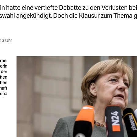
in hatte eine vertiefte Debatte zu den Verlusten be
wahl angekündigt. Doch die Klausur zum Thema g
13 Uhr
rne:
erin
 der
chen
chen
haft
 dpa