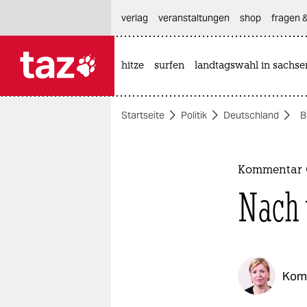
hautnavigation anspringen
hauptinhalt anspringen
footer anspringen
verlag
veranstaltungen
shop
fragen &
hitze
surfen
landtagswahl in sachse

taz zahl ich
taz zahl ich
Startseite
Politik
Deutschland
B
themen
politik
Kommentar 
öko
Nach 
gesellschaft
kultur
Kom
sport