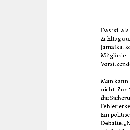
Das ist, al
Zahltag au
Jamaika, k
Mitglieder
Vorsitzend
Man kann A
nicht. Zur
die Sicher
Fehler erk
Ein politi
Debatte. „N