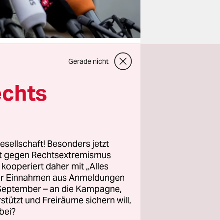
Gerade nicht
echts
 man in der
tik. Nach
er ein – um
e
ristlich
esellschaft! Besonders jetzt
rt gegen Rechtsextremismus
de, was sie
z kooperiert daher mit „Alles
e
ller Einnahmen aus Anmeldungen
. September – an die Kampagne,
rstützt und Freiräume sichern will,
bei?
an werde