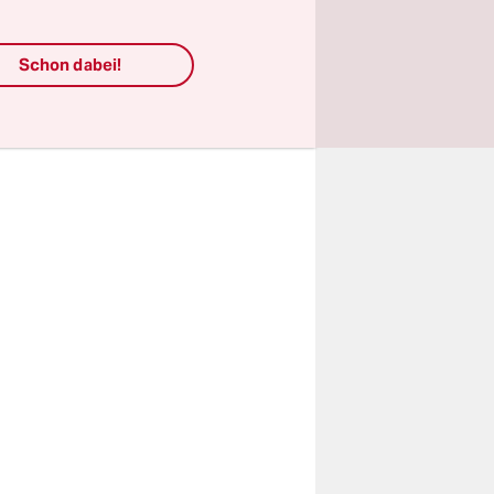
n in einer
rumpft.
Schon dabei!
t man sich
n.