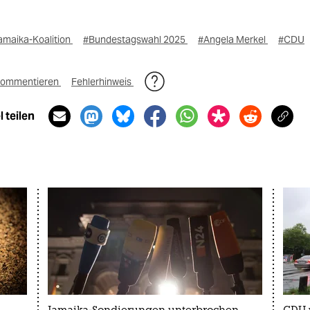
amaika-Koalition
#Bundestagswahl 2025
#Angela Merkel
#CDU
ommentieren
Fehlerhinweis
 teilen