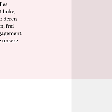
lles
 linke,
ür deren
n, frei
ngagement.
e unsere