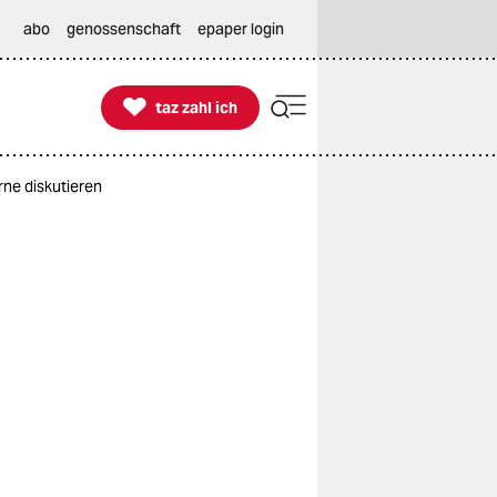
abo
genossenschaft
epaper login

taz zahl ich
taz zahl ich
ne diskutieren