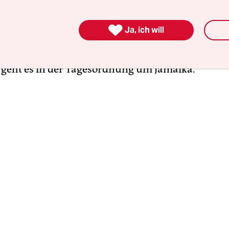
 Stimmenverlust „noch einmal vertieft analysiere
st dieser Vorsatz mittlerweile zum Quickie gesch

Ja, ich will
 fällige Debatte im Bundesvorstand zu führen, läd
logen ein, die ein bisschen Fehleranalyse betreibe
geht es in der Tagesordnung um Jamaika.