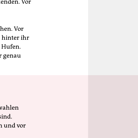
zenden. Vor
ehen. Vor
 hinter ihr
 Hufen.
er genau
wahlen
sind.
h und vor