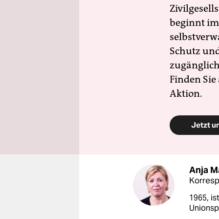
Zivilgesell
beginnt im
selbstverw
Schutz und 
zugänglich
Finden Sie
Aktion.
Jetzt u
Anja M
Korresp
1965, is
Unionsp