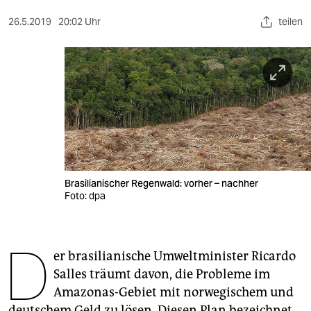
berlin
26.5.2019
20:02 Uhr
teilen
nord
wahrheit
verlag
verlag
veranstaltungen
shop
Brasilianischer Regenwald: vorher – nachher
Foto: dpa
fragen & hilfe
unterstützen
D
er brasilianische Umweltminister Ricardo
abo
Salles träumt davon, die Probleme im
genossenschaft
Amazonas-Gebiet mit norwegischem und
deutschem Geld zu lösen. Diesen Plan bezeichnet