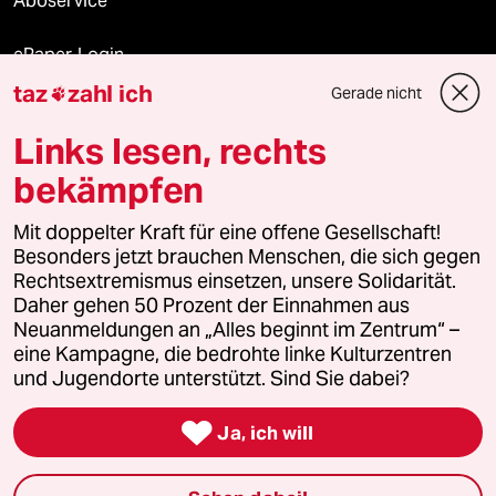
Aboservice
ePaper Login
taz
zahl ich
Gerade nicht

Downloads für Abonnierende
Links lesen, rechts
bekämpfen
© 2026 taz Verlags und Vertriebs GmbH
Mit doppelter Kraft für eine offene Gesellschaft!
Alle Rechte vorbehalten. Bei rechtlichen Fragen oder für Genehmigungen
wenden Sie sich bitte an
lizenzen@taz.de
Besonders jetzt brauchen Menschen, die sich gegen
Rechtsextremismus einsetzen, unsere Solidarität.
Daher gehen 50 Prozent der Einnahmen aus
Feedback
Redaktionsstatut
Kommune-Richtlinien
KI-
Neuanmeldungen an „Alles beginnt im Zentrum“ –
eine Kampagne, die bedrohte linke Kulturzentren
Leitlinie
Informant
Datenschutz
Impressum
AGB
und Jugendorte unterstützt. Sind Sie dabei?
Seitenwende
Einwilligungen widerrufen (Ads)

Ja, ich will