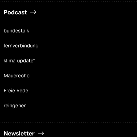
Podcast
bundestalk
fernverbindung
klima update°
Mauerecho
Freie Rede
reingehen
Newsletter