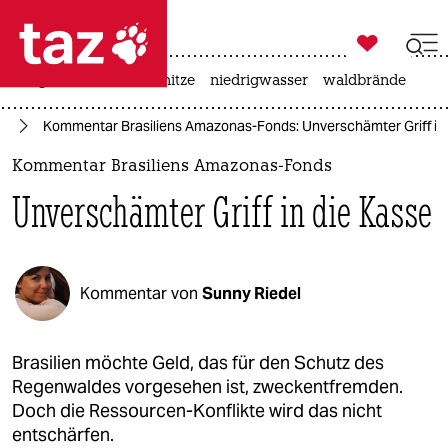

taz zahl ich
krieg in der ukraine
hitze
niedrigwasser
waldbrände

taz zahl ich
ie
Kommentar Brasiliens Amazonas-Fonds: Unverschämter Griff in
taz zahl ich
Kommentar Brasiliens Amazonas-Fonds
themen
Unverschämter Griff in die Kasse
politik
öko
Kommentar von
Sunny Riedel
gesellschaft
kultur
Brasilien möchte Geld, das für den Schutz des
Regenwaldes vorgesehen ist, zweckentfremden.
sport
Doch die Ressourcen-Konflikte wird das nicht
entschärfen.