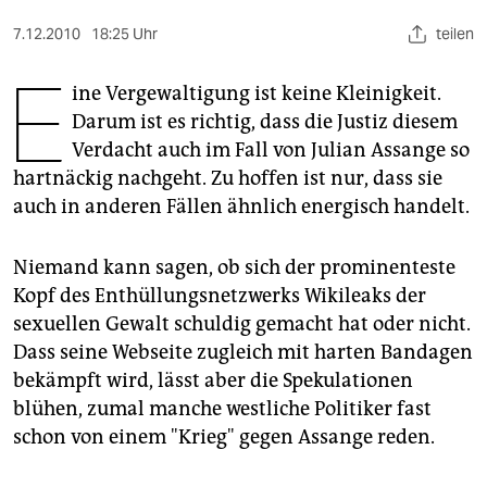
berlin
7.12.2010
18:25 Uhr
teilen
nord
E
ine Vergewaltigung ist keine Kleinigkeit.
wahrheit
Darum ist es richtig, dass die Justiz diesem
verlag
Verdacht auch im Fall von Julian Assange so
hartnäckig nachgeht. Zu hoffen ist nur, dass sie
verlag
auch in anderen Fällen ähnlich energisch handelt.
veranstaltungen
Niemand kann sagen, ob sich der prominenteste
shop
Kopf des Enthüllungsnetzwerks Wikileaks der
fragen & hilfe
sexuellen Gewalt schuldig gemacht hat oder nicht.
Dass seine Webseite zugleich mit harten Bandagen
unterstützen
bekämpft wird, lässt aber die Spekulationen
abo
blühen, zumal manche westliche Politiker fast
schon von einem "Krieg" gegen Assange reden.
genossenschaft