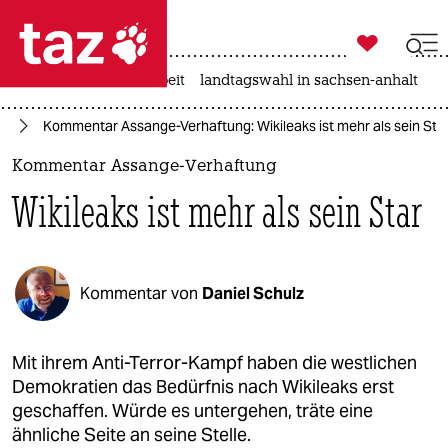

taz zahl ich
autowahn
hitze
arbeit
landtagswahl in sachsen-anhalt

taz zahl ich
te
Kommentar Assange-Verhaftung: Wikileaks ist mehr als sein Sta
taz zahl ich
Kommentar Assange-Verhaftung
themen
Wikileaks ist mehr als sein Star
politik
öko
Kommentar von
Daniel Schulz
gesellschaft
kultur
Mit ihrem Anti-Terror-Kampf haben die westlichen
Demokratien das Bedürfnis nach Wikileaks erst
sport
geschaffen. Würde es untergehen, träte eine
ähnliche Seite an seine Stelle.