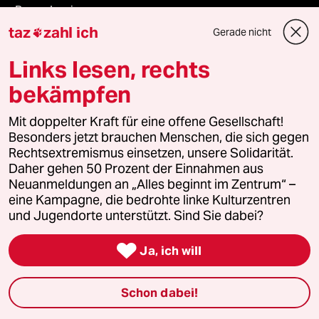
ePaper Login
taz
zahl ich
Gerade nicht

Downloads für Abonnierende
Links lesen, rechts
bekämpfen
© 2026 taz Verlags und Vertriebs GmbH
Mit doppelter Kraft für eine offene Gesellschaft!
Alle Rechte vorbehalten. Bei rechtlichen Fragen oder für Genehmigungen
wenden Sie sich bitte an
lizenzen@taz.de
Besonders jetzt brauchen Menschen, die sich gegen
Rechtsextremismus einsetzen, unsere Solidarität.
Daher gehen 50 Prozent der Einnahmen aus
Feedback
Redaktionsstatut
Kommune-Richtlinien
KI-
Neuanmeldungen an „Alles beginnt im Zentrum“ –
eine Kampagne, die bedrohte linke Kulturzentren
Leitlinie
Informant
Datenschutz
Impressum
AGB
und Jugendorte unterstützt. Sind Sie dabei?

Seitenwende
Einwilligungen widerrufen (Ads)
Ja, ich will
Schon dabei!