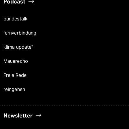
Podcast
bundestalk
fernverbindung
klima update°
Mauerecho
Freie Rede
reingehen
Newsletter