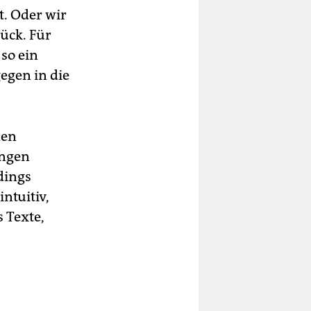
. Oder wir
ück. Für
so ein
egen in die
nen
ungen
rdings
ntuitiv,
 Texte,