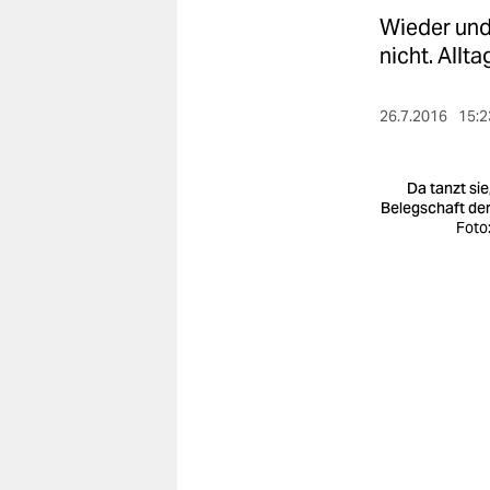
berlin
Wieder und 
nord
nicht. Allt
wahrheit
26.7.2016
15:2
verlag
Da tanzt sie
verlag
Belegschaft der
Foto:
veranstaltungen
shop
fragen & hilfe
unterstützen
abo
genossenschaft