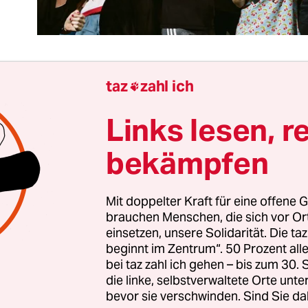
taz
zahl ich

ar es neulich wieder: dieses döselige Gefühl, völl
Links lesen, r
rschwitzt und irgendwann sogar barfuß zu tanzen
rgen. Schlimme gute Hits waren dabei.
I will sur
bekämpfen
 Berlin Kreuzberg.
Mit doppelter Kraft für eine offene G
zten November die Anschläge im Bataclan in Paris
brauchen Menschen, die sich vor O
 mir vor, dass das auch in diesem Club hätte sein 
einsetzen, unsere Solidarität. Die ta
e ich. Während woanders womöglich wieder ein A
beginnt im Zentrum“. 50 Prozent a
d.
bei taz zahl ich gehen – bis zum 30
die linke, selbstverwaltete Orte unte
bevor sie verschwinden. Sind Sie da