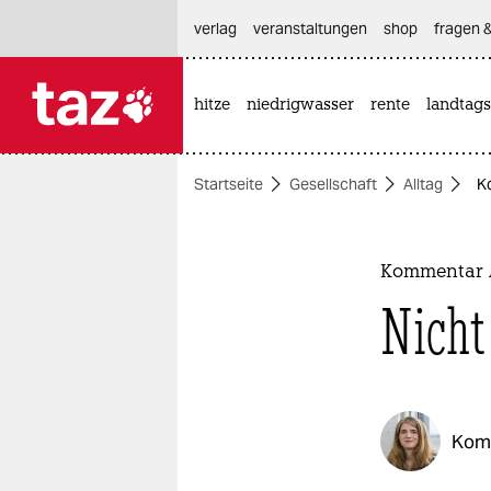
hautnavigation anspringen
hauptinhalt anspringen
footer anspringen
verlag
veranstaltungen
shop
fragen &
hitze
niedrigwasser
rente
landtags

taz zahl ich
taz zahl ich
Startseite
Gesellschaft
Alltag
Ko
themen
politik
Kommentar Al
öko
Nicht
gesellschaft
kultur
Kom
sport