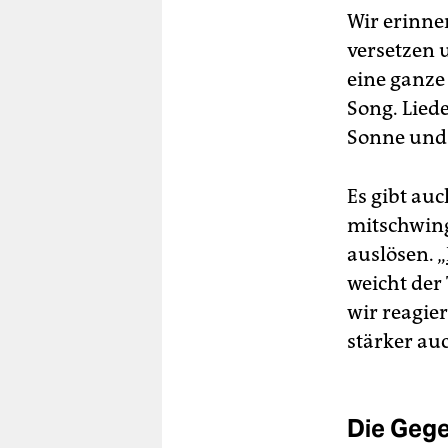
Wir erinne
versetzen 
eine ganze 
Song. Liede
Sonne und 
Es gibt au
mitschwing
auslösen. „
weicht der 
wir reagie
stärker auc
Die Gege