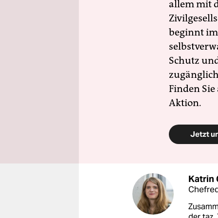
allem mit d
Zivilgesell
beginnt im
selbstverw
Schutz und 
zugänglich
Finden Sie
Aktion.
Jetzt u
Katrin
Chefred
Zusamme
der taz.