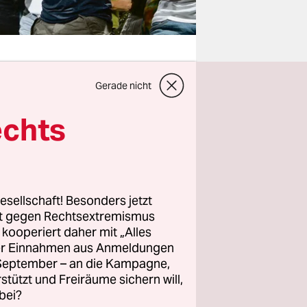
Gerade nicht
ig
echts
 bis in den
vive
. Hier
esellschaft! Besonders jetzt
 waren,
rt gegen Rechtsextremismus
können.
z kooperiert daher mit „Alles
nschlag
ller Einnahmen aus Anmeldungen
. September – an die Kampagne,
rstützt und Freiräume sichern will,
bei?