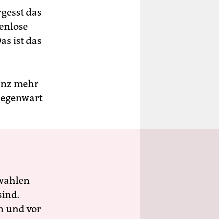
gesst das
kenlose
as ist das
Tanz mehr
 Gegenwart
wahlen
sind.
h und vor