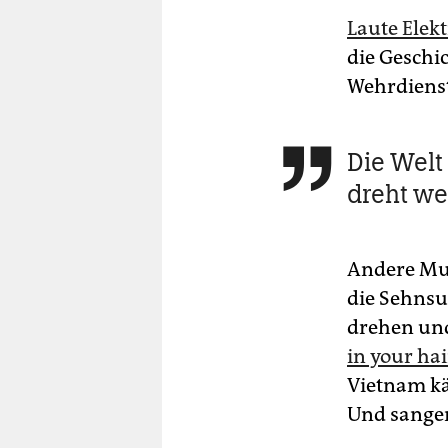
Laute Elek
die Geschi
Wehrdienst
Die Welt 

dreht we
Andere Mus
die Sehnsu
drehen und
in your hai
Vietnam kä
Und sange