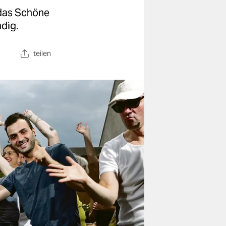
 das Schöne
ndig.
teilen