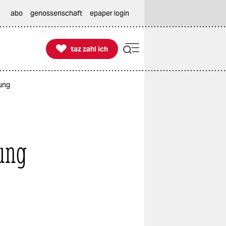
abo
genossenschaft
epaper login

taz zahl ich
taz zahl ich
sung
ung