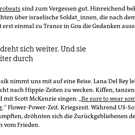
trobeats
sind zum Vergessen gut. Hinreichend be
chten über israelische Soldat_innen, die nach de
 erst einmal zu Trance in Goa die Gedanken auss
dreht sich weiter. Und sie
iter durch
ik nimmt uns mit auf eine Reise. Lana Del Rey le
cht nach Hippie-Zeiten zu wecken. Kiffen, tanzen
 mit Scott McKenzie singen: „
Be sure to wear so
r
.“ Flower-Power-Zeit. Kriegszeit. Während US-So
mpften, dröhnten sich die Zurückgebliebenen de
n vom Frieden.