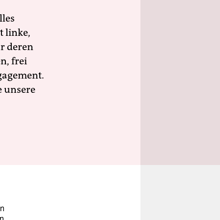
lles
 linke,
ür deren
n, frei
ngagement.
e unsere
in
in