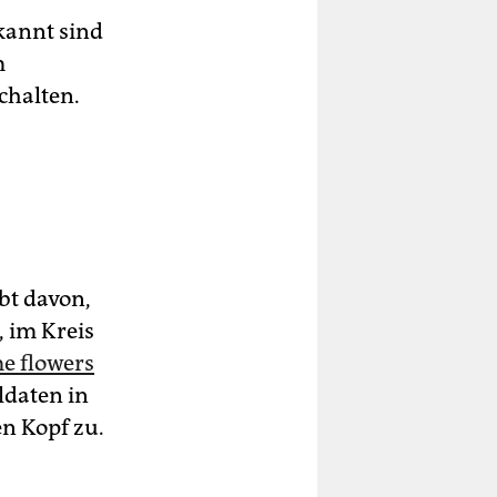
kannt sind
m
chalten.
bt davon,
, im Kreis
me flowers
ldaten in
n Kopf zu.