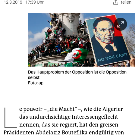
berlin
12.3.2019
17:39 Uhr
teilen
nord
wahrheit
verlag
verlag
veranstaltungen
Das Hauptproblem der Opposition ist die Opposition
shop
selbst
Foto: ap
fragen & hilfe
unterstützen
L
e pouvoir – „die Macht“ –, wie die Algerier
abo
das undurchsichtige Interessengeflecht
genossenschaft
nennen, das sie regiert, hat den greisen
Präsidenten Abdelaziz Bouteflika endgültig von