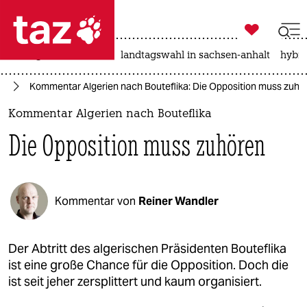

taz zahl ich
niedrigwasser
rente
landtagswahl in sachsen-anhalt
hybri

taz zahl ich
ka
Kommentar Algerien nach Bouteflika: Die Opposition muss zuhö
taz zahl ich
Kommentar Algerien nach Bouteflika
themen
Die Opposition muss zuhören
politik
öko
Kommentar von
Reiner Wandler
gesellschaft
kultur
Der Abtritt des algerischen Präsidenten Bouteflika
ist eine große Chance für die Opposition. Doch die
sport
ist seit jeher zersplittert und kaum organisiert.