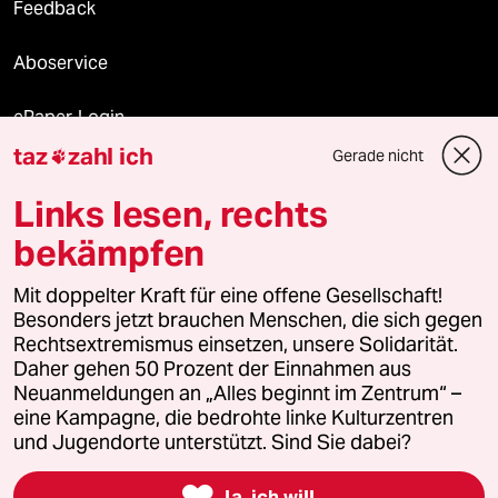
Feedback
Aboservice
ePaper Login
taz
zahl ich
Gerade nicht

Downloads für Abonnierende
Links lesen, rechts
bekämpfen
© 2026 taz Verlags und Vertriebs GmbH
Mit doppelter Kraft für eine offene Gesellschaft!
Alle Rechte vorbehalten. Bei rechtlichen Fragen oder für Genehmigungen
wenden Sie sich bitte an
lizenzen@taz.de
Besonders jetzt brauchen Menschen, die sich gegen
Rechtsextremismus einsetzen, unsere Solidarität.
Daher gehen 50 Prozent der Einnahmen aus
Feedback
Redaktionsstatut
Kommune-Richtlinien
KI-
Neuanmeldungen an „Alles beginnt im Zentrum“ –
eine Kampagne, die bedrohte linke Kulturzentren
Leitlinie
Informant
Datenschutz
Impressum
AGB
und Jugendorte unterstützt. Sind Sie dabei?
Seitenwende
Einwilligungen widerrufen (Ads)

Ja, ich will