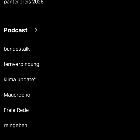
panterpreis 2026
Podcast
bundestalk
fernverbindung
klima update°
Mauerecho
Freie Rede
reingehen