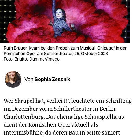
berlin
nord
wahrheit
verlag
Ruth Brauer-Kvam bei den Proben zum Musical „Chicago“ in der
verlag
Komischen Oper am Schillertheater, 25. Oktober 2023
Foto: Brigitte Dummer/imago
veranstaltungen
shop
Von
Sophia Zessnik
fragen & hilfe
Wer Skrupel hat, verliert!“, leuchtete ein Schriftzug
unterstützen
im Dezember vorm Schillertheater in Berlin-
abo
Charlottenburg. Das ehemalige Schauspielhaus
dient der Komischen Oper aktuell als
genossenschaft
Interimsbühne, da deren Bau in Mitte saniert