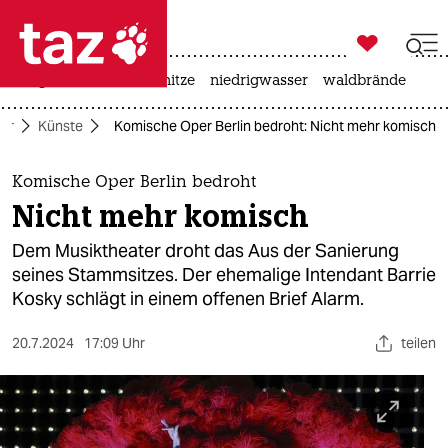

taz zahl ich
krieg in der ukraine
hitze
niedrigwasser
waldbrände

taz zahl ich
tur
Künste
Komische Oper Berlin bedroht: Nicht mehr komisch
taz zahl ich
themen
Komische Oper Berlin bedroht
Nicht mehr komisch
politik
Dem Musiktheater droht das Aus der Sanierung
öko
seines Stammsitzes. Der ehemalige Intendant Barrie
Kosky schlägt in einem offenen Brief Alarm.
gesellschaft
20.7.2024
17:09 Uhr
teilen
kultur
sport