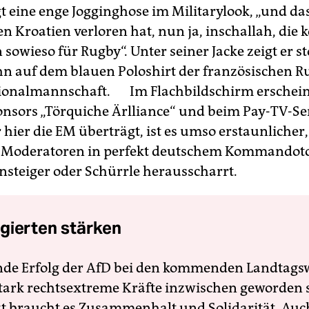
t eine enge Jogginghose im Militarylook, „und das
n Kroatien verloren hat, nun ja, inschallah, die
 sowieso für Rugby“. Unter seiner Jacke zeigt er s
n auf dem blauen Poloshirt der französischen R
ionalmannschaft. Im Flachbildschirm erschein
nsors „Törquiche Ärlliance“ und beim Pay-TV-Se
r hier die EM überträgt, ist es umso erstaunlicher,
n Moderatoren in perfekt deutschem Kommando
nsteiger oder Schürrle herausscharrt.
gierten stärken
nde Erfolg der AfD bei den kommenden Landtags
 stark rechtsextreme Kräfte inzwischen geworden 
zt braucht es Zusammenhalt und Solidarität. Auc