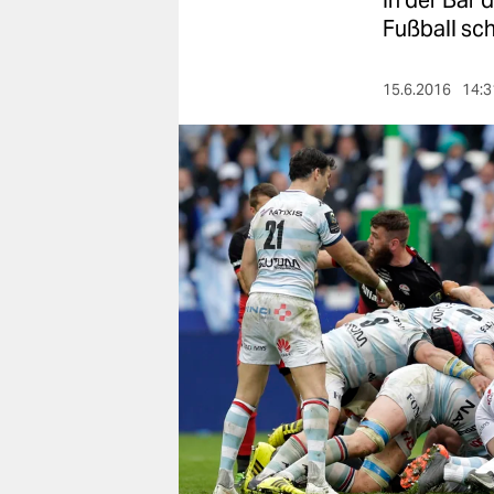
In der Bar 
berlin
Fußball sch
nord
15.6.2016
14:3
wahrheit
verlag
verlag
veranstaltungen
shop
fragen & hilfe
unterstützen
abo
genossenschaft