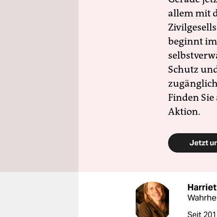
allem mit d
Zivilgesell
beginnt im
selbstverw
Schutz und 
zugänglich
Finden Sie
Aktion.
Jetzt u
Harriet
Wahrhei
Seit 201