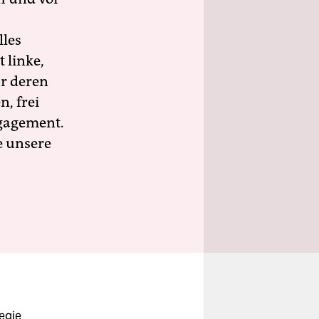
lles
 linke,
ür deren
n, frei
ngagement.
e unsere
Regie