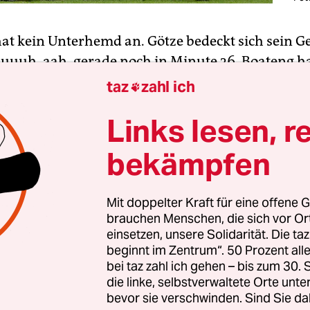
at kein Unterhemd an. Götze bedeckt sich sein 
uuuh, aah, gerade noch in Minute 36. Boateng h
on aus dem Kasten raus. Uuuh, aah. Die Männer 
taz
zahl ich

plaudieren beim Spiel Deutschland – Ukraine. Wir
Links lesen, r
hen Vorstadt von Marseille in St. Antoine, und de
Schriftzug der Bar flackert draußen derart in die
bekämpfen
ein, dass man sich bei einem permanenten Polize
Mit doppelter Kraft für eine offene G
brauchen Menschen, die sich vor O
bt es Tee, Raki und Halal-Fleisch, die Bar du Pon
einsetzen, unsere Solidarität. Die ta
ches Restaurant. Die Tischdecken sind gülden, di
beginnt im Zentrum“. 50 Prozent a
nd die Kassettendecke ist hellblau, über dem Tre
bei taz zahl ich gehen – bis zum 30
die linke, selbstverwaltete Orte unte
imal die Trikolore. Warum keine türkische Fahne?
bevor sie verschwinden. Sind Sie da
die einzige Frau in der Bar, flüstert: „Hier komm