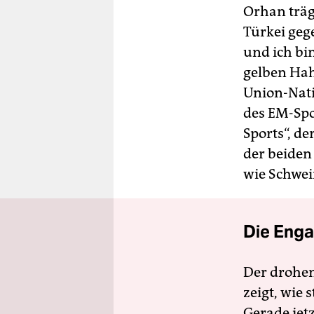
Orhan träg
Türkei gege
und ich bin
gelben Hah
Union-Nat
des EM-Spo
Sports“, de
der beide
wie Schwei
Die Enga
Der drohe
zeigt, wie
Gerade jet