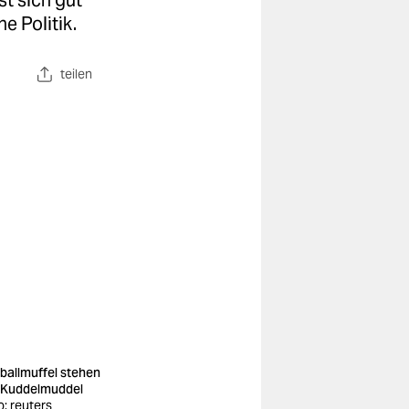
st sich gut
e Politik.
teilen
ballmuffel stehen
 Kuddelmuddel
o: reuters