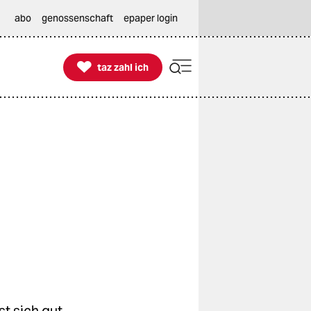
abo
genossenschaft
epaper login

taz zahl ich
taz zahl ich