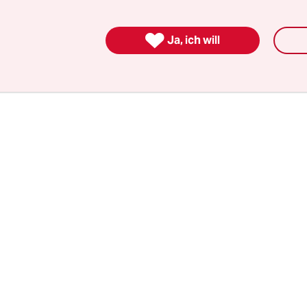
 „on veut pas le dispute“. Ihr Kollege Orhan ergä
itik hier. Desirez-vous encore un raki, Madame?“

Ja, ich will