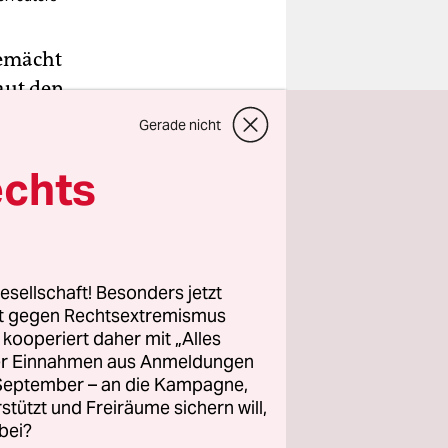
Gemächt
aut den
in der Bar
Gerade nicht
 sind in
echts
r
 blaue
ieinsatz
esellschaft! Besonders jetzt
rt gegen Rechtsextremismus
t ist auch
z kooperiert daher mit „Alles
e Wände
ller Einnahmen aus Anmeldungen
sen hängt
. September – an die Kampagne,
rstützt und Freiräume sichern will,
 Gihen,
bei?
en auch