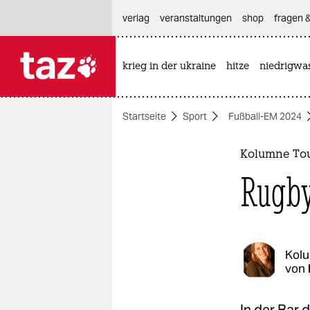
hautnavigation anspringen
hauptinhalt anspringen
footer anspringen
verlag
veranstaltungen
shop
fragen &
krieg in der ukraine
hitze
niedrigwa

taz zahl ich
taz zahl ich
Startseite
Sport
Fußball-EM 2024
themen
politik
Kolumne Tou
Rugby
öko
gesellschaft
kultur
Kol
von
sport