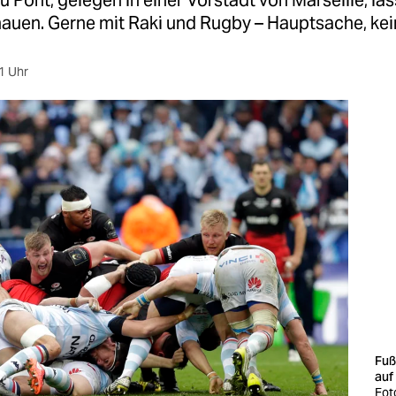
du Pont, gelegen in einer Vorstadt von Marseille, läs
auen. Gerne mit Raki und Rugby – Hauptsache, kein
1 Uhr
Fuß
auf
Fot