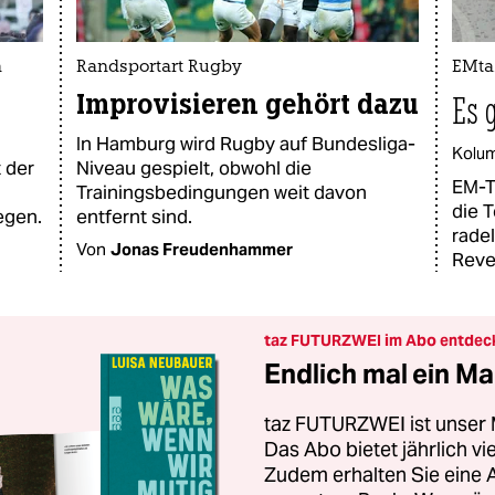
a
Randsportart Rugby
EMta
Improvisieren gehört dazu
Es 
In Hamburg wird Rugby auf Bundesliga-
Kolu
t der
Niveau gespielt, obwohl die
EM-Ti
Trainingsbedingungen weit davon
die 
egen.
entfernt sind.
rade
Von
Jonas Freudenhammer
Reve
taz FUTURZWEI im Abo entdec
Endlich mal ein Ma
taz FUTURZWEI ist unser 
Das Abo bietet jährlich v
Zudem erhalten Sie eine