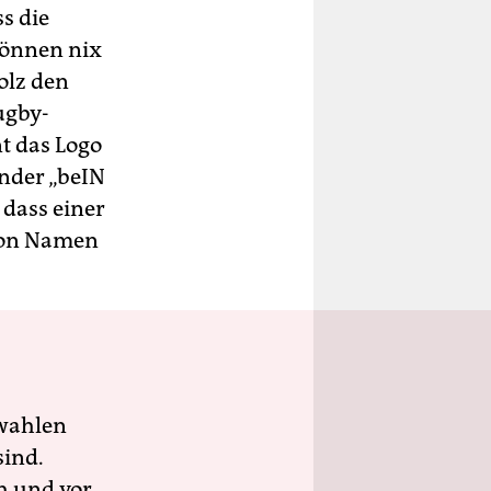
s die
 können nix
tolz den
ugby-
t das Logo
nder „beIN
 dass einer
ton Namen
wahlen
sind.
h und vor