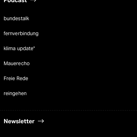
Podcast
bundestalk
fernverbindung
klima update°
Mauerecho
Freie Rede
reingehen
Newsletter