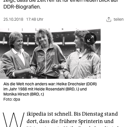
berlin
DDR-Biografien.
nord
25.10.2018
17:48 Uhr
teilen
wahrheit
verlag
verlag
veranstaltungen
shop
fragen & hilfe
Als die Welt noch anders war: Heike Drechsler (DDR)
im Jahr 1988 mit Heide Rosendahl (BRD, l.) und
unterstützen
Monika Hirsch (BRD, r.)
Foto: dpa
abo
W
ikipedia ist schnell. Bis Dienstag stand
genossenschaft
dort, dass die frühere Sprinterin und