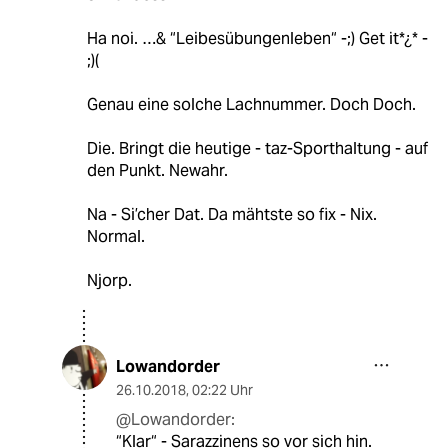
Ha noi. …& “Leibesübungenleben“ -;) Get it*¿* -
;)(
Genau eine solche Lachnummer. Doch Doch.
Die. Bringt die heutige - taz-Sporthaltung - auf
den Punkt. Newahr.
Na - Si’cher Dat. Da mähtste so fix - Nix.
Normal.
Njorp.
Lowandorder
26.10.2018
,
02:22 Uhr
@Lowandorder:
“Klar“ - Sarazzinens so vor sich hin.