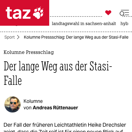

taz zahl ich
niedrigwasser
rente
landtagswahl in sachsen-anhalt
hybri

taz zahl ich
Sport
Kolumne Pressschlag: Der lange Weg aus der Stasi-Falle
taz zahl ich
themen
Kolumne Pressschlag
Der lange Weg aus der Stasi-
politik
Falle
öko
gesellschaft
Kolumne
kultur
von
Andreas Rüttenauer
sport
Der Fall der früheren Leichtathletin Heike Drechsler
zeigt, dass die Zeit reif ist für einen neuen Blick auf