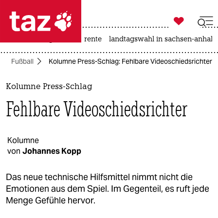

taz zahl ich
hitze
niedrigwasser
rente
landtagswahl in sachsen-anhalt

taz zahl ich
Fußball
Kolumne Press-Schlag: Fehlbare Videoschiedsrichter
taz zahl ich
themen
Kolumne Press-Schlag
Fehlbare Videoschiedsrichter
politik
öko
Kolumne
von
Johannes Kopp
gesellschaft
kultur
Das neue technische Hilfsmittel nimmt nicht die
Emotionen aus dem Spiel. Im Gegenteil, es ruft jede
sport
Menge Gefühle hervor.