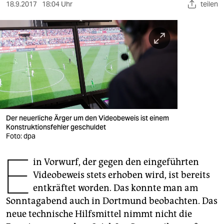
berlin
18.9.2017
18:04 Uhr
teilen
nord
wahrheit
verlag
verlag
veranstaltungen
Der neuerliche Ärger um den Videobeweis ist einem
shop
Konstruktionsfehler geschuldet
Foto: dpa
fragen & hilfe
E
in Vorwurf, der gegen den eingeführten
unterstützen
Videobeweis stets erhoben wird, ist bereits
abo
entkräftet worden. Das konnte man am
Sonntagabend auch in Dortmund beobachten. Das
genossenschaft
neue technische Hilfsmittel nimmt nicht die