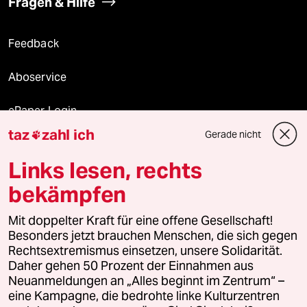
Fragen & Hilfe
Feedback
Aboservice
ePaper Login
taz
zahl ich
Gerade nicht

Downloads für Abonnierende
Links lesen, rechts
bekämpfen
© 2026 taz Verlags und Vertriebs GmbH
Alle Rechte vorbehalten. Bei rechtlichen Fragen oder für Genehmigungen
Mit doppelter Kraft für eine offene Gesellschaft!
wenden Sie sich bitte an
lizenzen@taz.de
Besonders jetzt brauchen Menschen, die sich gegen
Rechtsextremismus einsetzen, unsere Solidarität.
Daher gehen 50 Prozent der Einnahmen aus
Feedback
Redaktionsstatut
Kommune-Richtlinien
KI-
Neuanmeldungen an „Alles beginnt im Zentrum“ –
eine Kampagne, die bedrohte linke Kulturzentren
Leitlinie
Informant
Datenschutz
Impressum
AGB