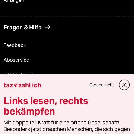
Anzeigen
Fragen & Hilfe
Feedback
Aboservice
ePaper Login
taz
zahl ich
Gerade nicht

Downloads für Abonnierende
Links lesen, rechts
bekämpfen
© 2026 taz Verlags und Vertriebs GmbH
Alle Rechte vorbehalten. Bei rechtlichen Fragen oder für Genehmigungen
Mit doppelter Kraft für eine offene Gesellschaft!
wenden Sie sich bitte an
lizenzen@taz.de
Besonders jetzt brauchen Menschen, die sich gegen