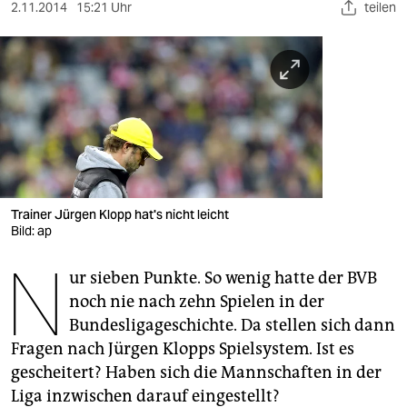
berlin
2.11.2014
15:21 Uhr
teilen
nord
wahrheit
verlag
verlag
veranstaltungen
Trainer Jürgen Klopp hat's nicht leicht
shop
Bild: ap
N
fragen & hilfe
ur sieben Punkte. So wenig hatte der BVB
noch nie nach zehn Spielen in der
unterstützen
Bundesligageschichte. Da stellen sich dann
abo
Fragen nach Jürgen Klopps Spielsystem. Ist es
gescheitert? Haben sich die Mannschaften in der
genossenschaft
Liga inzwischen darauf eingestellt?