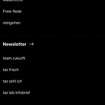
Freie Rede
reingehen
Newsletter
team zukunft
taz frisch
taz zahl ich
taz lab Infobrief