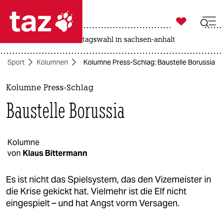

taz zahl ich
drohnen
rente
landtagswahl in sachsen-anhalt

taz zahl ich
Sport
Kolumnen
Kolumne Press-Schlag: Baustelle Borussia
taz zahl ich
themen
Kolumne Press-Schlag
Baustelle Borussia
politik
öko
Kolumne
von
Klaus Bittermann
gesellschaft
kultur
Es ist nicht das Spielsystem, das den Vizemeister in
die Krise gekickt hat. Vielmehr ist die Elf nicht
sport
eingespielt – und hat Angst vorm Versagen.