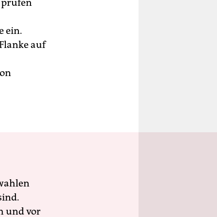
l prüfen
 ein.
 Flanke auf
ion
wahlen
sind.
h und vor