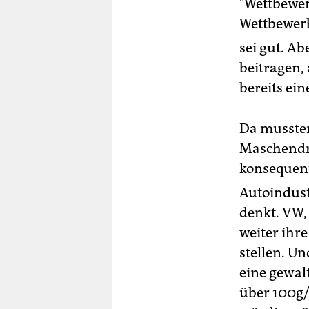
"Wettbewer
Wettbewerb
sei gut. A
beitragen,
bereits ei
Da mussten
Maschendra
konsequent
Autoindust
denkt. VW,
weiter ihr
stellen. Un
eine gewal
über 100g/