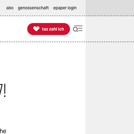
abo
genossenschaft
epaper login

taz zahl ich
taz zahl ich
7!
che