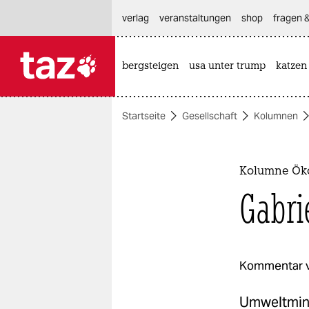
hautnavigation anspringen
hauptinhalt anspringen
footer anspringen
verlag
veranstaltungen
shop
fragen &
bergsteigen
usa unter trump
katzen

taz zahl ich
taz zahl ich
Startseite
Gesellschaft
Kolumnen
themen
politik
Kolumne Ök
öko
Gabri
gesellschaft
kultur
Kommentar 
sport
Umweltminis