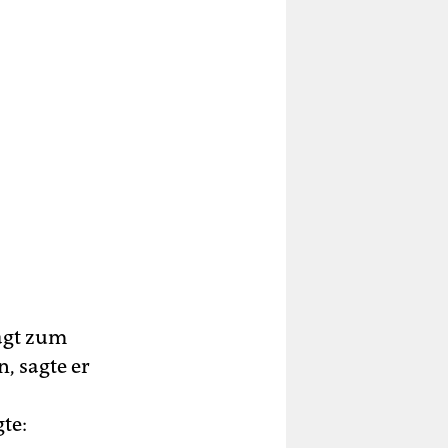
agt zum
, sagte er
te: