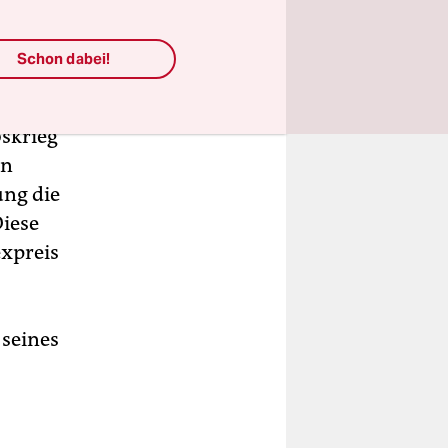
gen da ganz
Schon dabei!
ter an. Er
skrieg"
en
ng die
Diese
xpreis
 seines