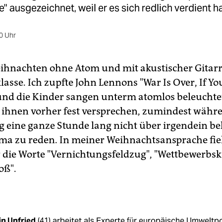
 ausgezeichnet, weil er es sich redlich verdient ha
0 Uhr
eihnachten ohne Atom und mit akustischer Gitarr
lasse. Ich zupfte John Lennons "War Is Over, If You
und die Kinder sangen unterm atomlos beleucht
 ihnen vorher fest versprechen, zumindest währ
 eine ganze Stunde lang nicht über irgendein be
a zu reden. In meiner Weihnachtsansprache fi
r die Worte "Vernichtungsfeldzug", "Wettbewerbsk
oß".
in Unfried
(41) arbeitet als Experte für europäische Umweltpol