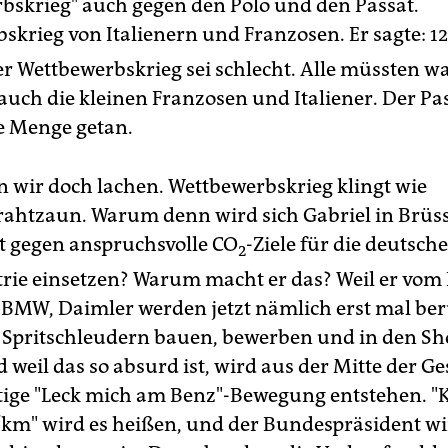
bskrieg" auch gegen den Polo und den Passat.
skrieg von Italienern und Franzosen. Er sagte: 
ber Wettbewerbskrieg sei schlecht. Alle müssten w
 auch die kleinen Franzosen und Italiener. Der Pa
ne Menge getan.
 wir doch lachen. Wettbewerbskrieg klingt wie
htzaun. Warum denn wird sich Gabriel in Brüss
 gegen anspruchsvolle CO
-Ziele für die deutsche
2
rie einsetzen? Warum macht er das? Weil er vom
 BMW, Daimler werden jetzt nämlich erst mal ber
e Spritschleudern bauen, bewerben und in den 
d weil das so absurd ist, wird aus der Mitte der Ge
tige "Leck mich am Benz"-Bewegung entstehen. "
km" wird es heißen, und der Bundespräsident wi