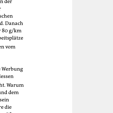
n der
r
tschen
rd. Danach
r 80 g/km
beitsplätze
ben vom
he Werbung
dessen
cht. Warum
 und dem
sein
e die