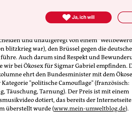
industry." Ich bin mir nicht sicher, ob die Kolle
tehen, was gemeint ist.

Ja, ich will
andere Sprache schlug da der Bundesumweltminis
cheiden und unaufgeregt von einem "Wettbewerb
on blitzkrieg war), den Brüssel gegen die deutsch
 führe. Auch darum sind Respekt und Bewunderu
ie wir bei Ökosex für Sigmar Gabriel empfinden. 
kolumne ehrt den Bundesminister mit dem Ökose
 Kategorie "politische Camouflage" (französisch:
g, Täuschung, Tarnung). Der Preis ist mit einem
musikvideo dotiert, das bereits der Internetseite
m überstellt wurde (
www.mein-umweltblog.de
).