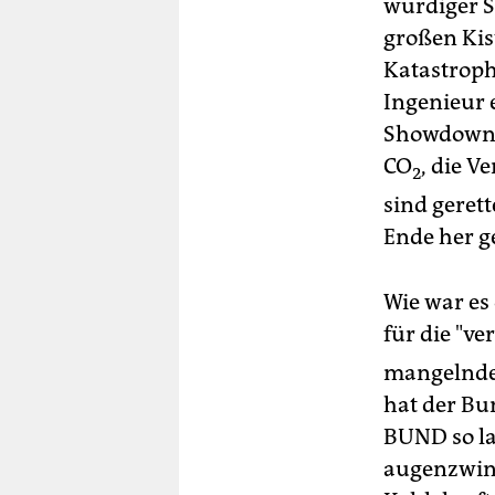
würdiger S
großen Kis
Katastroph
Ingenieur 
Showdown 
CO
, die V
2
sind geret
Ende her g
Wie war es
für die "ve
mangelnde 
hat der Bu
BUND so la
augenzwink