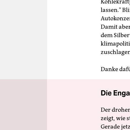
Kohlekraft
lassen." Bl
Autokonzer
Damit aber 
dem Silber
klimapolit
zuschlagen
Danke dafü
Die Enga
Der drohe
zeigt, wie
Gerade jet