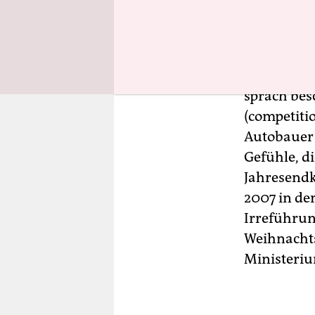
German car 
genau vers
Eine ganz 
sprach bes
(competiti
Autobauer
Gefühle, d
Jahresend
2007 in der
Irreführun
Weihnachts
Ministeriu