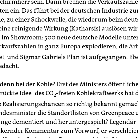
chirmherr sein. Dann brechen die Verkaufszahle
ten ein. Das führt bei der deutschen Industrie zu
e, zu einer Schockwelle, die wiederum beim deu
eine reinigende Wirkung (Katharsis) auslösen wi
im Showroom: 500 neue deutsche Modelle unte
erkaufszahlen in ganz Europa explodieren, die Ar
tet, und Sigmar Gabriels Plan ist aufgegangen. E
edacht.
 denn bei der Kohle? Erst des Ministers öffentlic
rrückte Idee" des CO
-freien Kohlekraftwerks hat 
2
Realisierungschancen so richtig bekannt gema
ndesminister die Standortlisten von Greenpeace
nge dementiert und heruntergespielt? Legendär 
ernder Kommentar zum Vorwurf, er verschleier