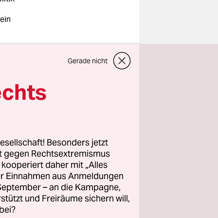
ein
Gerade nicht
echts
esellschaft! Besonders jetzt
, Auto und
rt gegen Rechtsextremismus
z kooperiert daher mit „Alles
ich
ller Einnahmen aus Anmeldungen
as sag ich
. September – an die Kampagne,
rstützt und Freiräume sichern will,
ussel has
bei?
 the