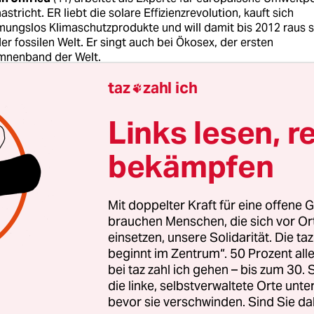
astricht. ER liebt die solare Effizienzrevolution, kauft sich
ungslos Klimaschutzprodukte und will damit bis 2012 raus s
er fossilen Welt. Er singt auch bei Ökosex, der ersten
mnenband der Welt.
taz
zahl ich

Links lesen, r
bekämpfen
Mit doppelter Kraft für eine offene G
 des deutschen Wirtschaftsministers zu Brüssel
brauchen Menschen, die sich vor O
einsetzen, unsere Solidarität. Die ta
 mich als Emotional-Europäer ein Problem: Wenn 
beginnt im Zentrum“. 50 Prozent a
che meinen EU-Kollegen unter die Augen trete, w
bei taz zahl ich gehen – bis zum 30
die linke, selbstverwaltete Orte unte
 "You know, the German minister means, that Br
bevor sie verschwinden. Sind Sie da
estruction blitzkrieg battle war campaign against