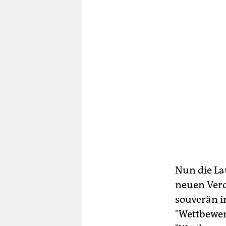
Nun die La
neuen Vero
souverän i
"Wettbewer