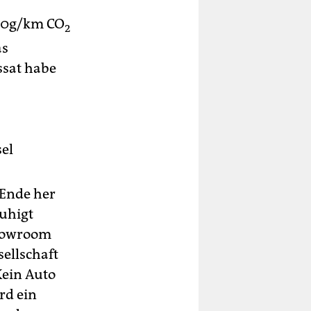
120g/km CO
2
as
ssat habe
el
 Ende her
uhigt
Showroom
sellschaft
Kein Auto
rd ein