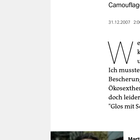
berlin
Camouflage"
nord
31.12.2007
2:0
wahrheit
W
verlag
k
verlag
veranstaltungen
Ich musste
Bescherung
shop
Ökosexthem
fragen & hilfe
doch leide
unterstützen
"Glos mit S
abo
genossenschaft
Mart