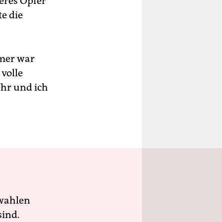
eres Opfer
te die
mmer war
 volle
Uhr und ich
wahlen
sind.