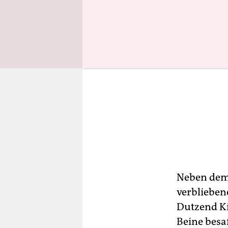
Neben dem 
verblieben
Dutzend K
Beine besa