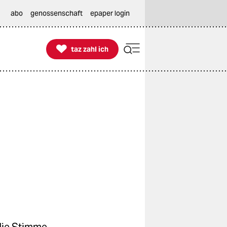
abo
genossenschaft
epaper login

taz zahl ich
taz zahl ich