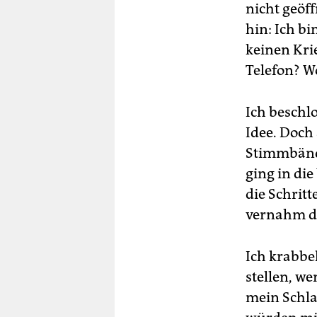
nicht geöf
hin: Ich bi
keinen Krie
Telefon? W
Ich beschl
Idee. Doch
Stimmbände
ging in die
die Schrit
vernahm di
Ich krabbe
stellen, w
mein Schla