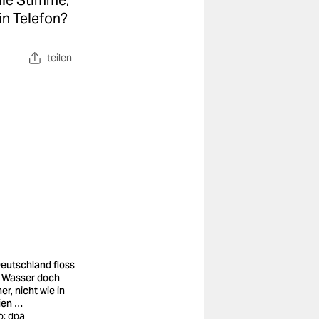
die Stimme,
in Telefon?
teilen
Deutschland floss
 Wasser doch
er, nicht wie in
ien …
o: dpa