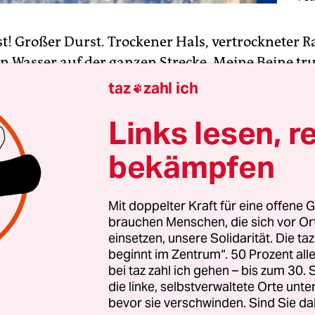
st! Großer Durst. Trockener Hals, vertrockneter 
in Wasser auf der ganzen Strecke. Meine Beine t
cht mehr; mein Körper war ausgetrocknet und ers
taz
zahl ich

h, dass es am Ende der Straße einen Brunnen gab
Links lesen, r
 Trümmern der umliegenden Häuser begraben la
bekämpfen
 auf dem Bauch, wie der Hund meiner Nachbarn, 
Bein abbekam und nie behandelt wurde. Erst dur
ss fand sein Schmerz ein Ende. Ich schleppte mi
Mit doppelter Kraft für eine offene G
brauchen Menschen, die sich vor O
elle, wo man früher den Brunnen sah; doch dort fa
einsetzen, unsere Solidarität. Die ta
er noch jemanden, der mir einen Gnadenschuss
beginnt im Zentrum“. 50 Prozent a
bei taz zahl ich gehen – bis zum 30
die linke, selbstverwaltete Orte unte
bevor sie verschwinden. Sind Sie da