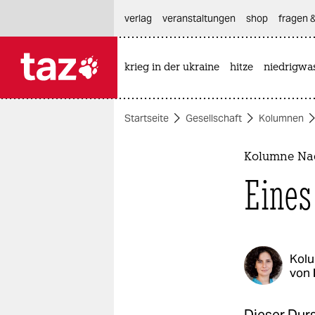
hautnavigation anspringen
hauptinhalt anspringen
footer anspringen
verlag
veranstaltungen
shop
fragen &
krieg in der ukraine
hitze
niedrigwa

taz zahl ich
taz zahl ich
Startseite
Gesellschaft
Kolumnen
themen
politik
Kolumne Na
Eines
öko
gesellschaft
kultur
Kol
von
sport