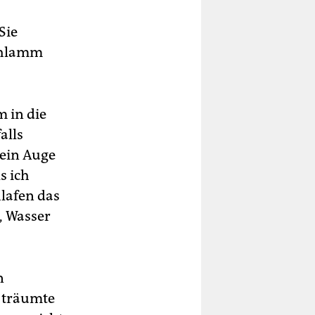
Sie
chlamm
 in die
alls
 ein Auge
s ich
hlafen das
, Wasser
n
h träumte