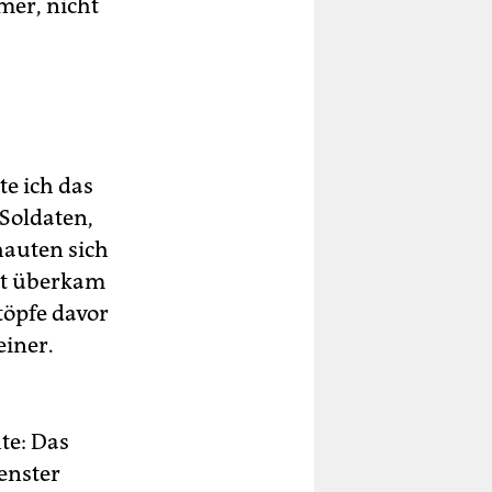
mer, nicht
e ich das
 Soldaten,
hauten sich
st überkam
töpfe davor
einer.
te: Das
Fenster