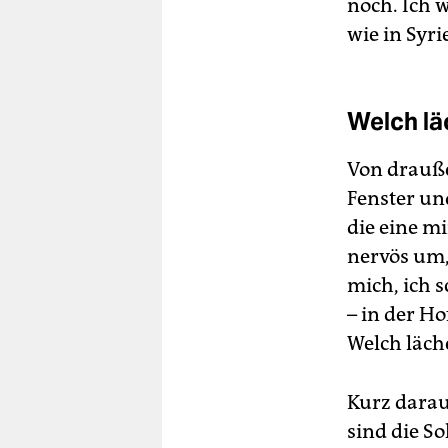
noch. Ich 
wie in Syr
Welch lä
Von drauße
Fenster un
die eine m
nervös um,
mich, ich s
– in der H
Welch läch
Kurz darau
sind die So