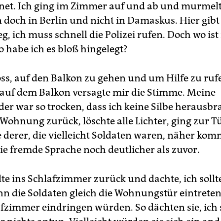
fnet. Ich ging im Zimmer auf und ab und murmel
n doch in Berlin und nicht in Damaskus. Hier gibt
g, ich muss schnell die Polizei rufen. Doch wo is
o habe ich es bloß hingelegt?
oss, auf den Balkon zu gehen und um Hilfe zu ruf
 auf dem Balkon versagte mir die Stimme. Meine
r war so trocken, dass ich keine Silbe herausbra
 Wohnung zurück, löschte alle Lichter, ging zur Tü
te derer, die vielleicht Soldaten waren, näher k
e fremde Sprache noch deutlicher als zuvor.
lte ins Schlafzimmer zurück und dachte, ich sollt
enn die Soldaten gleich die Wohnungstür eintrete
fzimmer eindringen würden. So dächten sie, ich s