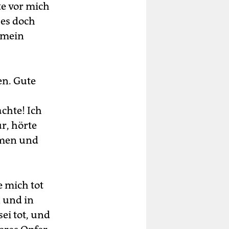
te vor mich
 es doch
t mein
en. Gute
chte! Ich
r, hörte
ommen und
e mich tot
n und in
ei tot, und