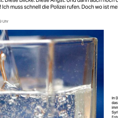
t. Diese Blicke. Diese Angst. Und dann auch noch 
! Ich muss schnell die Polizei rufen. Doch wo ist me
9 Uhr
In 
das
imm
Syr
Fot