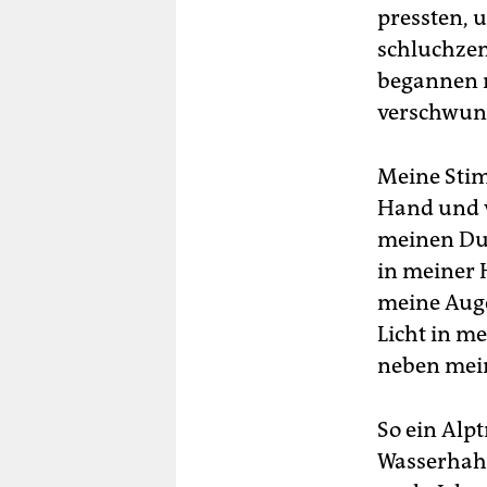
pressten, u
schluchzen
begannen 
verschwun
Meine Sti
Hand und v
meinen Durs
in meiner 
meine Auge
Licht in m
neben mein
So ein Alpt
Wasserhahn