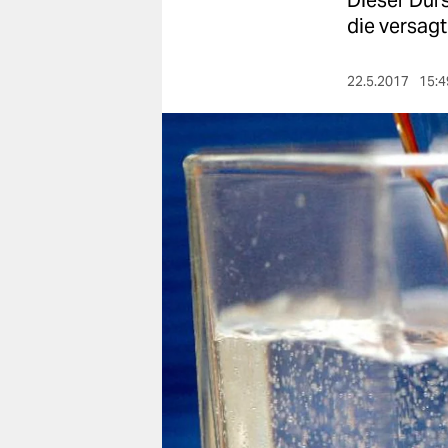
Dieser Durs
berlin
die versagt
nord
22.5.2017
15:4
wahrheit
verlag
verlag
veranstaltungen
shop
fragen & hilfe
unterstützen
abo
genossenschaft