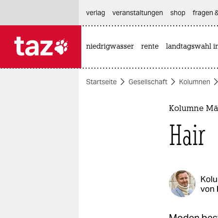
hautnavigation anspringen
hauptinhalt anspringen
footer anspringen
verlag
veranstaltungen
shop
fragen &
niedrigwasser
rente
landtagswahl i

taz zahl ich
taz zahl ich
Startseite
Gesellschaft
Kolumnen
themen
politik
Kolumne Mä
Hair
öko
gesellschaft
kultur
Kol
von
sport