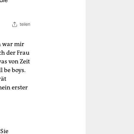
die
teilen
n war mir
ch der Frau
as von Zeit
l be boys.
rät
mein erster
Sie