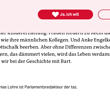

Ja, ich will
 Frauen nähern sich einander in Rechten und P
ker an: Bei beiden Geschlechtern wächst der Wu
r Kindererziehung. Frauen fordern zu Recht di
wie ihre männlichen Kollegen. Und Anke Engelk
tschalk beerben. Aber ohne Differenzen zwisch
ern, das dämmert vielen, wird das Leben verdam
wir bei der Geschichte mit Bart.
ias Lohre ist Parlamentsredakteur der taz.