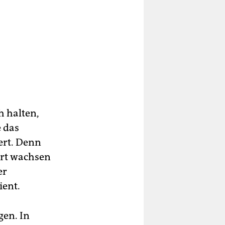
h halten,
e das
ert. Denn
art wachsen
er
ient.
gen. In