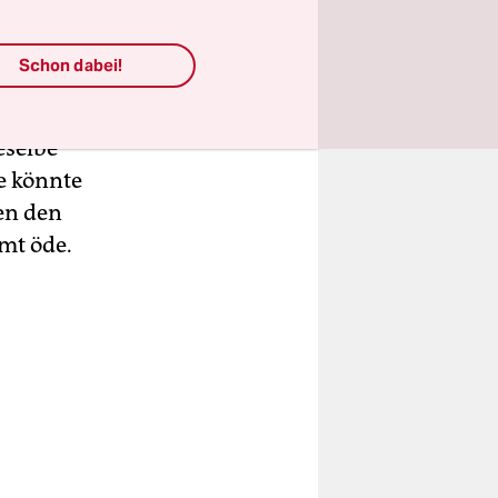
Schon dabei!
flichten
nsch nach
eselbe
e könnte
en den
mt öde.