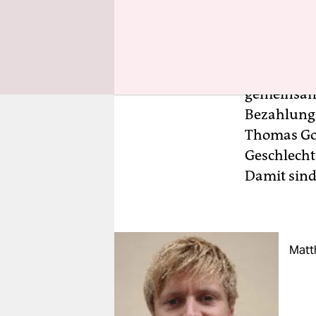
Männer und
immer stär
gemeinsame
Bezahlung 
Thomas Got
Geschlecht
Damit sind 
Matth