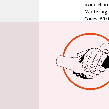
epaper login
ironisch au
Muttertag!
Codes. Bär
gesellscha