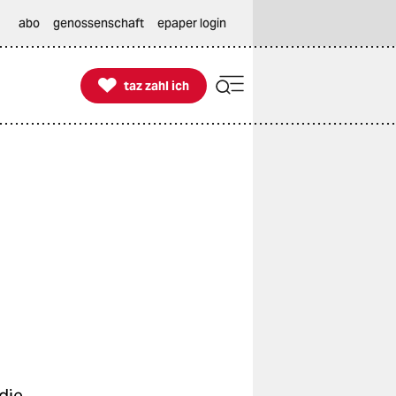
abo
genossenschaft
epaper login

taz zahl ich
taz zahl ich