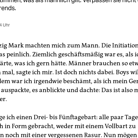
mmen, was als männlich gilt. Verpassen sie nicht 
rends.
4 Uhr
zig Mark machten mich zum Mann. Die Initiatio
as peinlich. Ziemlich geschäftsmäßig war es, als i
lärte, was ich gern hätte. Männer brauchen so etw
 mal, sagte ich mir. Ist doch nichts dabei. Boys wil
dem war ich irgendwie beschämt, als ich mein Ge
 auspackte, es anblickte und dachte: Das ist also 
er.
ge ich einen Drei- bis Fünftagebart: alle paar Tage
 in Form gebracht, weder mit einem Vollbart zu
n noch mit einer vergessenen Rasur. Nun mögen 