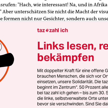
srufen: "Hach, wie interessant! Na, und in Afrika 
" Aber unterschätzen Sie nicht die Macht der visu
te formen nicht nur Gesichter, sondern auch uns
ftliches Bild von einem Mann.
taz
zahl ich

Links lesen, r
bekämpfen
Mit doppelter Kraft für eine offene G
brauchen Menschen, die sich vor O
einsetzen, unsere Solidarität. Die ta
beginnt im Zentrum“. 50 Prozent a
bei taz zahl ich gehen – bis zum 30
die linke, selbstverwaltete Orte unte
bevor sie verschwinden. Sind Sie da