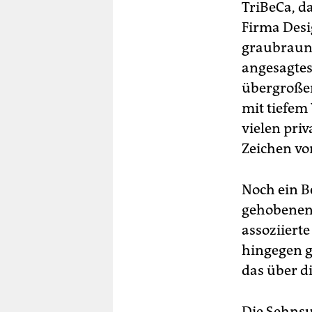
TriBeCa, da
Firma Desi
graubraune
angesagtes
übergroßen
mit tiefem 
vielen pri
Zeichen von
Noch ein B
gehobenen 
assoziiert
hingegen gi
das über d
Die Sehnsu