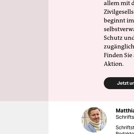
allem mit d
Zivilgesell
beginnt im
selbstverw
Schutz und 
zugänglich
Finden Sie
Aktion.
Jetzt u
Matthi
Schrift
Schrifts
Redakte