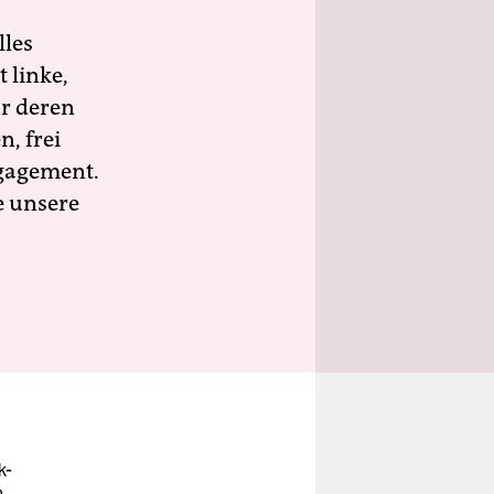
lles
 linke,
ür deren
n, frei
ngagement.
e unsere
k-
h