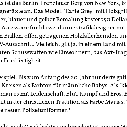
s ist das Berlin-Prenzlauer Berg von New York, bi
gneräxte an. Das Modell "Earle Grey" mit Holzgrif
r, blauer und gelber Bemalung kostet 350 Dollar
 Accessoire für blasse, dünne Grafikdesigner mit
 Brillen, offen getragenen Holzfällerhemden un
V-Ausschnitt. Vielleicht gilt ja, in einem Land mit 
vaten Schusswaffen wie Einwohnern, das Axt-Trag
 Friedfertigkeit.
eispiel: Bis zum Anfang des 20. Jahrhunderts galt
Kreisen als Farbton für männliche Babys. Als "kl
e man es mit Leidenschaft, Blut, Kampf und Eros. 
lt in der christlichen Tradition als Farbe Marias.
ie neuen Polizeiuniformen?
cht nach Geschlechtszugehörigkeit ist meiner 