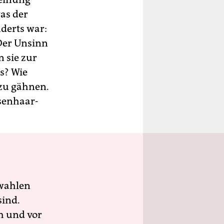
was der
derts war:
 Der Unsinn
n sie zur
s? Wie
, zu gähnen.
asenhaar-
wahlen
sind.
h und vor