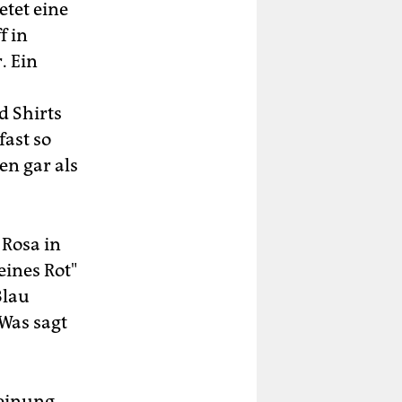
etet eine
f in
. Ein
d Shirts
fast so
en gar als
 Rosa in
eines Rot"
Blau
 Was sagt
Meinung