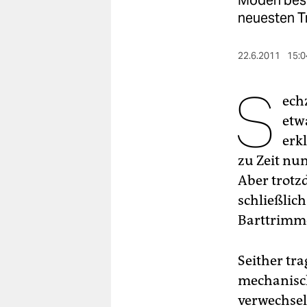
Moden besti
berlin
neuesten T
nord
22.6.2011
15:0
wahrheit
S
verlag
ech
etw
verlag
erk
veranstaltungen
zu Zeit nun
shop
Aber trotz
schließlich
fragen & hilfe
Barttrimm
unterstützen
abo
Seither tra
mechanisch
genossenschaft
verwechsel