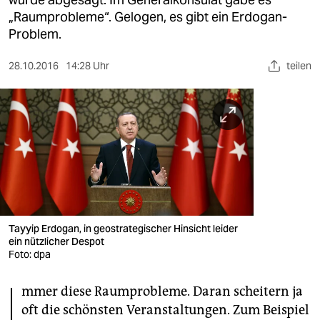
berlin
„Raumprobleme“. Gelogen, es gibt ein Erdogan-
nord
Problem.
wahrheit
28.10.2016
14:28 Uhr
teilen
verlag
verlag
veranstaltungen
shop
fragen & hilfe
Tayyip Erdogan, in geostrategischer Hinsicht leider
unterstützen
ein nützlicher Despot
Foto: dpa
abo
I
mmer diese Raumprobleme. Daran scheitern ja
genossenschaft
oft die schönsten Veranstaltungen. Zum Beispiel