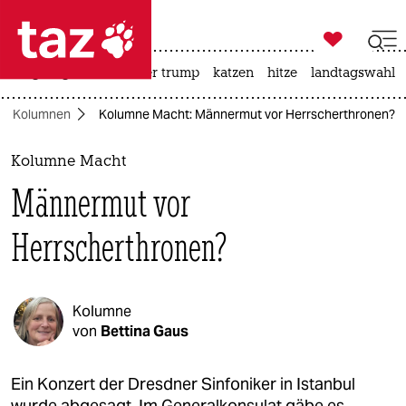

taz zahl ich
bergsteigen
usa unter trump
katzen
hitze
landtagswahl i

taz zahl ich
Kolumnen
Kolumne Macht: Männermut vor Herrscherthronen?
taz zahl ich
themen
Kolumne Macht
Männermut vor
politik
Herrscherthronen?
öko
gesellschaft
Kolumne
kultur
von
Bettina Gaus
sport
Ein Konzert der Dresdner Sinfoniker in Istanbul
wurde abgesagt. Im Generalkonsulat gäbe es