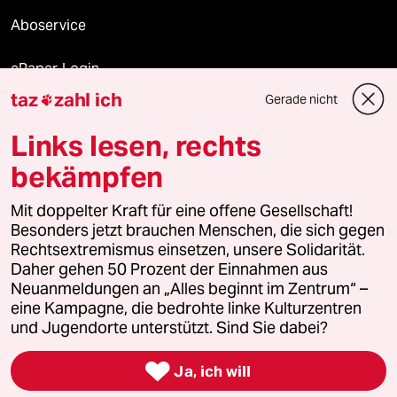
Aboservice
ePaper Login
taz
zahl ich
Gerade nicht

Downloads für Abonnierende
Links lesen, rechts
bekämpfen
© 2026 taz Verlags und Vertriebs GmbH
Alle Rechte vorbehalten. Bei rechtlichen Fragen oder für Genehmigungen
Mit doppelter Kraft für eine offene Gesellschaft!
wenden Sie sich bitte an
lizenzen@taz.de
Besonders jetzt brauchen Menschen, die sich gegen
Rechtsextremismus einsetzen, unsere Solidarität.
Daher gehen 50 Prozent der Einnahmen aus
Feedback
Redaktionsstatut
Kommune-Richtlinien
KI-
Neuanmeldungen an „Alles beginnt im Zentrum“ –
eine Kampagne, die bedrohte linke Kulturzentren
Leitlinie
Informant
Datenschutz
Impressum
AGB
und Jugendorte unterstützt. Sind Sie dabei?
Seitenwende
Einwilligungen widerrufen (Ads)

Ja, ich will