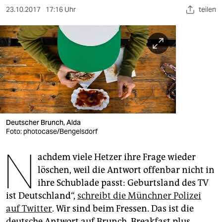
berlin
23.10.2017
17:16 Uhr
teilen
nord
wahrheit
verlag
verlag
veranstaltungen
Deutscher Brunch, Alda
shop
Foto: photocase/Bengelsdorf
fragen & hilfe
N
achdem viele Hetzer ihre Frage wieder
unterstützen
löschen, weil die Antwort offenbar nicht in
ihre Schublade passt: Geburtsland des TV
abo
ist Deutschland“,
schreibt die Münchner Polizei
genossenschaft
auf Twitter
. Wir sind beim Fressen. Das ist die
deutsche Antwort auf Brunch. Breakfast plus