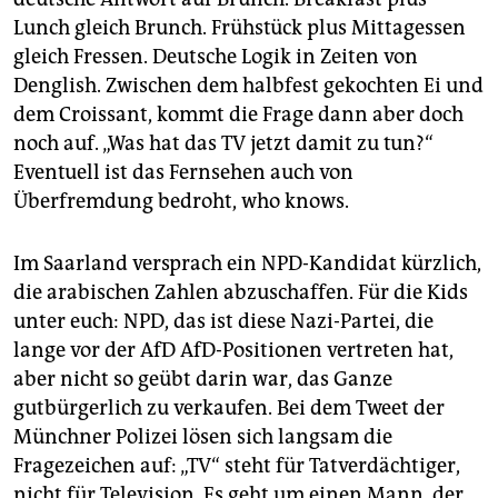
epaper login
Lunch gleich Brunch. Frühstück plus Mittagessen
gleich Fressen. Deutsche Logik in Zeiten von
Denglish. Zwischen dem halbfest gekochten Ei und
dem Croissant, kommt die Frage dann aber doch
noch auf. „Was hat das TV jetzt damit zu tun?“
Eventuell ist das Fernsehen auch von
Überfremdung bedroht, who knows.
Im Saarland versprach ein NPD-Kandidat kürzlich,
die arabischen Zahlen abzuschaffen. Für die Kids
unter euch: NPD, das ist diese Nazi-Partei, die
lange vor der AfD AfD-Positionen vertreten hat,
aber nicht so geübt darin war, das Ganze
gutbürgerlich zu verkaufen. Bei dem Tweet der
Münchner Polizei lösen sich langsam die
Fragezeichen auf: „TV“ steht für Tatverdächtiger,
nicht für Television. Es geht um einen Mann, der