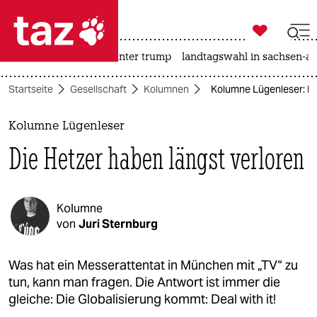

taz zahl ich
nahost-konflikt
usa unter trump
landtagswahl in sachsen-an

taz zahl ich
Startseite
Gesellschaft
Kolumnen
Kolumne Lügenleser: Di
taz zahl ich
themen
Kolumne Lügenleser
Die Hetzer haben längst verloren
politik
öko
Kolumne
gesellschaft
von
Juri Sternburg
kultur
Was hat ein Messerattentat in München mit „TV“ zu
tun, kann man fragen. Die Antwort ist immer die
sport
gleiche: Die Globalisierung kommt: Deal with it!