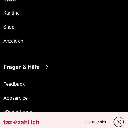
Kantine
Shop
Anzeigen
Fragen & Hilfe
Feedback
Aboservice
ePaper Login
taz
zahl ich
Gerade nicht

Downloads für Abonnierende