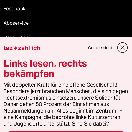
Feedback
Aboservice
ePaper Login
taz
zahl ich
Gerade nicht

Downloads für Abonnierende
Links lesen, rechts
bekämpfen
© 2026 taz Verlags und Vertriebs GmbH
Alle Rechte vorbehalten. Bei rechtlichen Fragen oder für Genehmigungen
Mit doppelter Kraft für eine offene Gesellschaft!
wenden Sie sich bitte an
lizenzen@taz.de
Besonders jetzt brauchen Menschen, die sich gegen
Rechtsextremismus einsetzen, unsere Solidarität.
Daher gehen 50 Prozent der Einnahmen aus
Feedback
Redaktionsstatut
Kommune-Richtlinien
KI-
Neuanmeldungen an „Alles beginnt im Zentrum“ –
eine Kampagne, die bedrohte linke Kulturzentren
Leitlinie
Informant
Datenschutz
Impressum
AGB
und Jugendorte unterstützt. Sind Sie dabei?