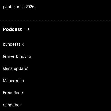
panterpreis 2026
Podcast
bundestalk
fernverbindung
klima update°
Mauerecho
Freie Rede
reingehen