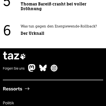
5
Thomas Bareiß crasht bei voller
Dröhnung
6
Was tun gegen den Energiewende-Rollback?
Der Urknall
taz

Folgen Sie uns
Ressorts
Politik