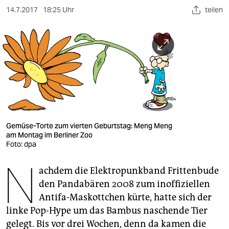
berlin
14.7.2017
18:25 Uhr
teilen
nord
wahrheit
verlag
verlag
veranstaltungen
Gemüse-Torte zum vierten Geburtstag: Meng Meng
shop
am Montag im Berliner Zoo
Foto: dpa
fragen & hilfe
N
unterstützen
achdem die Elektropunkband Frittenbude
den Pandabären 2008 zum inoffiziellen
abo
Antifa-Maskottchen kürte, hatte sich der
linke Pop-Hype um das Bambus naschende Tier
genossenschaft
gelegt. Bis vor drei Wochen, denn da kamen die