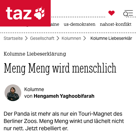

taz zahl ich
hitze
krieg in der ukraine
us-demokraten
nahost-konflikt

taz zahl ich
Startseite
Gesellschaft
Kolumnen
Kolumne Liebeserkläru
taz zahl ich
themen
Kolumne Liebeserklärung
Meng Meng wird menschlich
politik
öko
Kolumne
gesellschaft
von
Hengameh Yaghoobifarah
kultur
Der Panda ist mehr als nur ein Touri-Magnet des
Berliner Zoos. Meng Meng winkt und lächelt nicht
sport
nur nett. Jetzt rebelliert er.