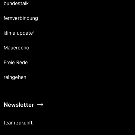
bundestalk
fernverbindung
klima update°
Mauerecho
Freie Rede
reingehen
Newsletter
team zukunft