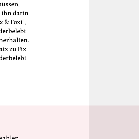
müssen,
n ihn darin
x & Foxi",
derbelebt
herhalten.
atz zu Fix
ederbelebt
wahlen