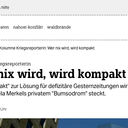
 hilfe
aten
nahost-konflikt
waldbrände
Kolumne Kriegsreporterin: Wer nix wird, wird kompakt
egsreporterin
nix wird, wird kompakt
kt" zur Lösung für defizitäre Gesternzeitungen wi
ela Merkels privatem "Bumsodrom" steckt.
 Uhr