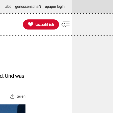
abo
genossenschaft
epaper login

taz zahl ich
taz zahl ich
rd. Und was
teilen