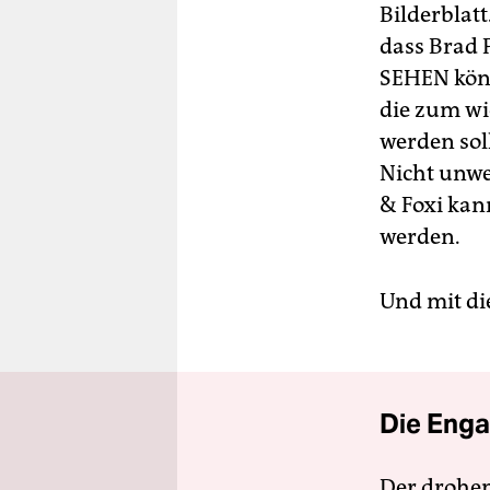
Bilderblat
dass Brad P
SEHEN könne
die zum wi
werden sol
Nicht unwe
& Foxi kan
werden.
Und mit di
Die Enga
Der drohe