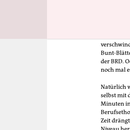
vornehmlich
überlege, 
zusammenzu
zusammen 
Gesternzei
verschwind
Bunt-Blät
der BRD. O
noch mal e
Natürlich 
selbst mit
Minuten in
Berufsetho
Zeit dräng
Niveau her