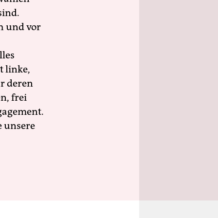
sind.
h und vor
lles
 linke,
ür deren
n, frei
ngagement.
e unsere