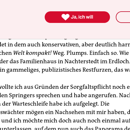
. So weit, so langweilig. Das Fest beginnt jetzt: 
so der
Kontakter, Die Welt
mit
Welt kompakt

Ja, ich will
legen. Jetzt noch mal für Doofe:
Welt
und
Welt
- das heißt:
Die Welt,
die reaktionäre, ewig defizi
tung für Goldknopfanzugträger mit Bordell-Abo,
et in dem auch konservativen, aber deutlich ha
tchen
Welt kompakt!
Weg. Plumps. Einfach so. Wie
der das Familienhaus in Nachterstedt im Erdloch
in gammeliges, publizistisches Restfurzen, das w
wollte ich aus Gründen der Sorgfaltspflicht noch 
 den Springers sprechen und habe angerufen. Nac
 der Warteschleife habe ich aufgelegt. Die
swächter mögen ein Nachsehen mit mir haben, 
t und ich möchte mich doch auch noch einmal au
unterlassen, auf dem nun auch das Panorama d