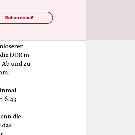
Springer
Schon dabei!
 kompakt
täre
rmloseren
 die DDR in
. Ab und zu
ars.
einmal
h 6:43
denn die
f das
er