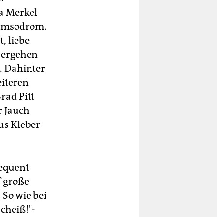
la Merkel
Bumsodrom.
t, liebe
s ergehen
l. Dahinter
eiteren
rad Pitt
r Jauch
aus Kleber
sequent
f große
 So wie bei
cheiß!"-