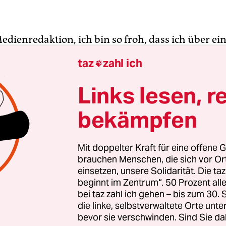
edienredaktion, ich bin so froh, dass ich über e
 Selbstheilungskraft berichten darf! Hatten wir l
taz
zahl ich

ellen können, dass, wer als Journalist nichts mehr
en wir nun aus dem Kosmos der Zeitungen verme
Links lesen, r
d, wird kompakt. Zumindest, wenn man
Die Welt
i
bekämpfen
tt.
Wobei der Springer-Konzern die Meldung nicht
wir den gut unterrichteten Kreisen des
Kontakters
ompakt", das klingt erstmal ganz schön toll nach
Mit doppelter Kraft für eine offene G
", nach viel Inhalt auf kleinem Raum, nach "Turbo
brauchen Menschen, die sich vor O
einsetzen, unsere Solidarität. Die ta
beginnt im Zentrum“. 50 Prozent a
st die heiße Sparwaffe der Zeitungsverlage, ihre
bei taz zahl ich gehen – bis zum 30
eien unhandlichen Flatterblätter auf ein U-Bahn
die linke, selbstverwaltete Orte unte
s Format zu bringen UND Kosten zu sparen. Am 
bevor sie verschwinden. Sind Sie da