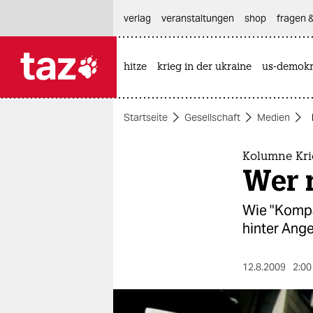
hautnavigation anspringen
hauptinhalt anspringen
footer anspringen
verlag
veranstaltungen
shop
fragen &
hitze
krieg in der ukraine
us-demokr

taz zahl ich
taz zahl ich
Startseite
Gesellschaft
Medien
themen
politik
Kolumne Kri
Wer 
öko
Wie "Kompa
gesellschaft
hinter Ang
kultur
12.8.2009
2:00
sport