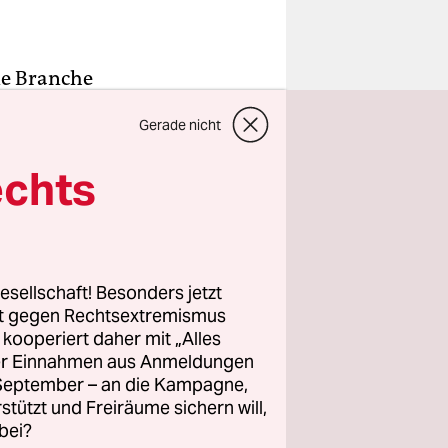
ine Branche
etzte Woche
Gerade nicht
 wird, Wirt
lden: Wer
echts
st oder das
 bestätigt
vertrauen
esellschaft! Besonders jetzt
", quasi.
rt gegen Rechtsextremismus
z kooperiert daher mit „Alles
ller Einnahmen aus Anmeldungen
. September – an die Kampagne,
-
rstützt und Freiräume sichern will,
Papier
bei?