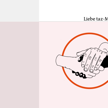
epaper login
Liebe taz-M
mit so viel
noch festst
wird, könn
nichts wir
Handelsbla
hat - und 
müssen. "K
"verdichtet
"Kompakt" i
anzeigenfr
kompatible