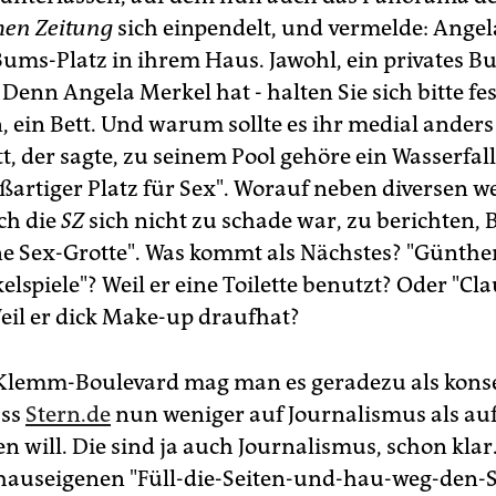
hen Zeitung
sich einpendelt, und vermelde: Ange
Bums-Platz in ihrem Haus. Jawohl, ein privates 
. Denn Angela Merkel hat - halten Sie sich bitte fes
, ein Bett. Und warum sollte es ihr medial ander
tt, der sagte, zu seinem Pool gehöre ein Wasserfal
oßartiger Platz für Sex". Worauf neben diversen w
ch die
SZ
sich nicht zu schade war, zu berichten, B
ine Sex-Grotte". Was kommt als Nächstes? "Günthe
lspiele"? Weil er eine Toilette benutzt? Oder "Cl
eil er dick Make-up draufhat?
l Klemm-Boulevard mag man es geradezu als kon
ass
Stern.de
nun weniger auf Journalismus als au
en will. Die sind ja auch Journalismus, schon klar.
auseigenen "Füll-die-Seiten-und-hau-weg-den-S