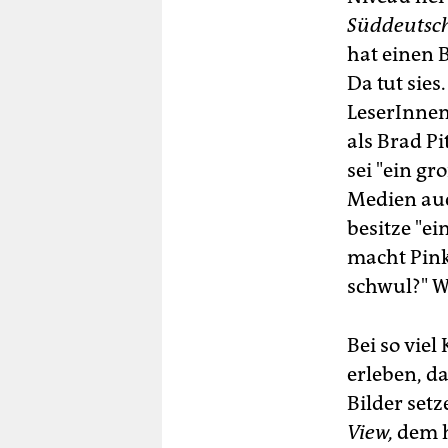
Süddeutsc
hat einen 
Da tut sies
LeserInnen
als Brad Pi
sei "ein gr
Medien au
besitze "e
macht Pinke
schwul?" W
Bei so vie
erleben, d
Bilder setz
View,
dem h