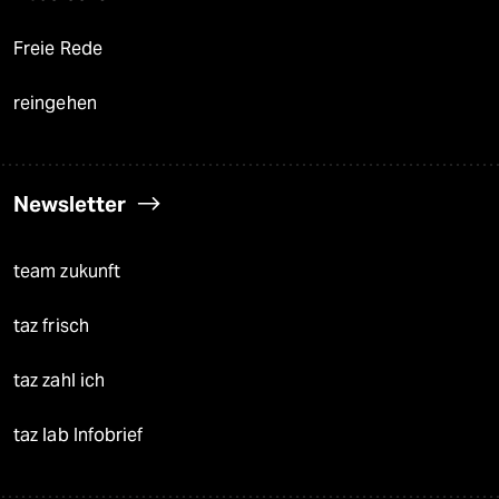
Freie Rede
reingehen
Newsletter
team zukunft
taz frisch
taz zahl ich
taz lab Infobrief