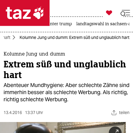

taz zahl ich
nahost-konflikt
usa unter trump
landtagswahl in sachsen-an

taz zahl ich
schaft
Kolumne Jung und dumm: Extrem süß und unglaublich hart
taz zahl ich
themen
Kolumne Jung und dumm
Extrem süß und unglaublich
politik
hart
öko
Abenteuer Mundhygiene: Aber schlechte Zähne sind
immerhin besser als schlechte Werbung. Als richtig,
gesellschaft
richtig schlechte Werbung.
kultur
13.4.2016
13:37 Uhr
teilen
sport