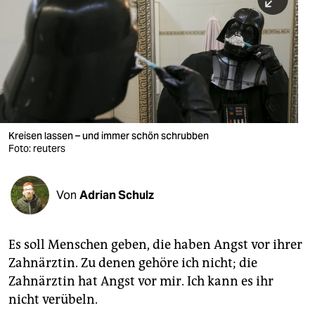
berlin
nord
wahrheit
verlag
verlag
Kreisen lassen – und immer schön schrubben
Foto: reuters
veranstaltungen
shop
Von
Adrian Schulz
fragen & hilfe
unterstützen
Es soll Menschen geben, die haben Angst vor ihrer
Zahnärztin. Zu denen gehöre ich nicht; die
abo
Zahnärztin hat Angst vor mir. Ich kann es ihr
genossenschaft
nicht verübeln.