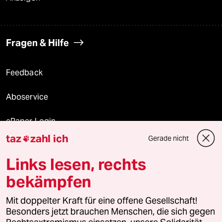
Fragen & Hilfe
Feedback
Aboservice
ePaper Login
taz
zahl ich
Gerade nicht

Downloads für Abonnierende
Links lesen, rechts
bekämpfen
© 2026 taz Verlags und Vertriebs GmbH
Mit doppelter Kraft für eine offene Gesellschaft!
Alle Rechte vorbehalten. Bei rechtlichen Fragen oder für Genehmigungen
wenden Sie sich bitte an
lizenzen@taz.de
Besonders jetzt brauchen Menschen, die sich gegen