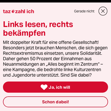
taz FUTURZWEI
taz
zahl ich
Gerade nicht

Le Monde diplomatique
Links lesen, rechts
taz Archiv
bekämpfen
Mit doppelter Kraft für eine offene Gesellschaft!
Besonders jetzt brauchen Menschen, die sich gegen
Mehr taz Angebote
Rechtsextremismus einsetzen, unsere Solidarität.
Daher gehen 50 Prozent der Einnahmen aus
Neuanmeldungen an „Alles beginnt im Zentrum“ –
Reisen
eine Kampagne, die bedrohte linke Kulturzentren
und Jugendorte unterstützt. Sind Sie dabei?
Kantine

Ja, ich will
Shop
Schon dabei!
Anzeigen