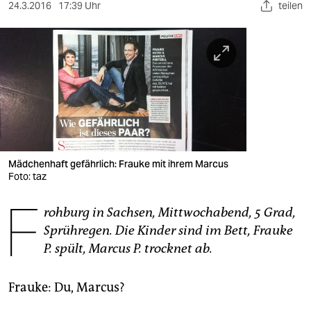
berlin
24.3.2016
17:39 Uhr
teilen
nord
wahrheit
verlag
verlag
veranstaltungen
Mädchenhaft gefährlich: Frauke mit ihrem Marcus
shop
Foto: taz
F
fragen & hilfe
rohburg in Sachsen, Mittwochabend, 5 Grad,
Sprühregen. Die Kinder sind im Bett, Frauke
unterstützen
P. spült, Marcus P. trocknet ab.
abo
Frauke: Du, Marcus?
genossenschaft