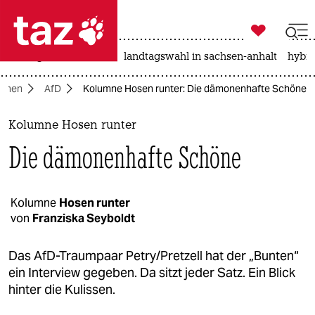

taz zahl ich
niedrigwasser
rente
landtagswahl in sachsen-anhalt
hybri

taz zahl ich
mnen
AfD
Kolumne Hosen runter: Die dämonenhafte Schöne
taz zahl ich
themen
Kolumne Hosen runter
Die dämonenhafte Schöne
politik
öko
Kolumne
Hosen runter
von
Franziska Seyboldt
gesellschaft
kultur
Das AfD-Traumpaar Petry/Pretzell hat der „Bunten“
ein Interview gegeben. Da sitzt jeder Satz. Ein Blick
sport
hinter die Kulissen.