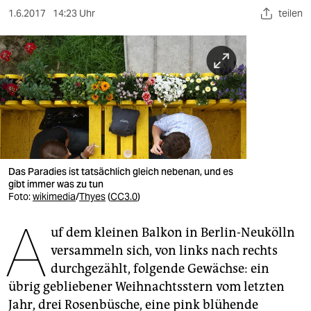
berlin
1.6.2017
14:23 Uhr
teilen
nord
wahrheit
verlag
verlag
veranstaltungen
Das Paradies ist tatsächlich gleich nebenan, und es
shop
gibt immer was zu tun
Foto:
wikimedia
/
Thyes
(
CC3.0
)
fragen & hilfe
A
unterstützen
uf dem kleinen Balkon in Berlin-Neukölln
versammeln sich, von links nach rechts
abo
durchgezählt, folgende Gewächse: ein
übrig gebliebener Weihnachtsstern vom letzten
genossenschaft
Jahr, drei Rosenbüsche, eine pink blühende