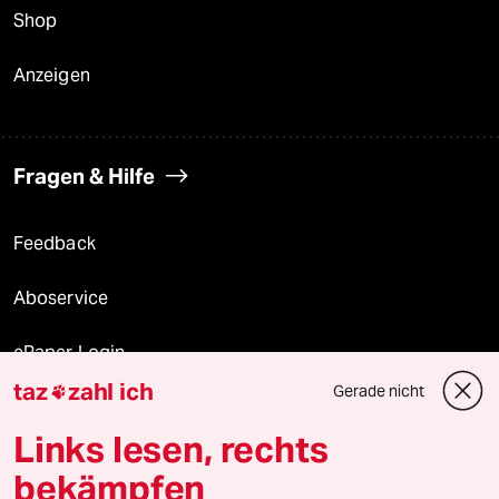
Shop
Anzeigen
Fragen & Hilfe
Feedback
Aboservice
ePaper Login
taz
zahl ich
Gerade nicht

Downloads für Abonnierende
Links lesen, rechts
bekämpfen