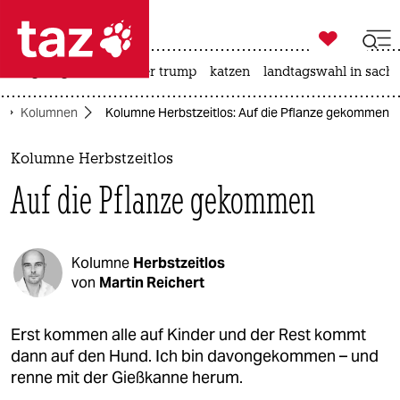

taz zahl ich
bergsteigen
usa unter trump
katzen
landtagswahl in sachs

taz zahl ich
Kolumnen
Kolumne Herbstzeitlos: Auf die Pflanze gekommen
taz zahl ich
themen
Kolumne Herbstzeitlos
Auf die Pflanze gekommen
politik
öko
Kolumne
Herbstzeitlos
gesellschaft
von
Martin Reichert
kultur
Erst kommen alle auf Kinder und der Rest kommt
dann auf den Hund. Ich bin davongekommen – und
sport
renne mit der Gießkanne herum.