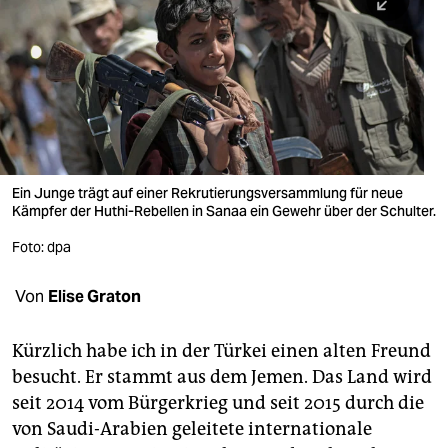
berlin
nord
wahrheit
verlag
verlag
Ein Junge trägt auf einer Rekrutierungsversammlung für neue
Kämpfer der Huthi-Rebellen in Sanaa ein Gewehr über der Schulter.
veranstaltungen
Foto: dpa
shop
fragen & hilfe
Von
Elise Graton
unterstützen
Kürzlich habe ich in der Türkei einen alten Freund
abo
besucht. Er stammt aus dem Jemen. Das Land wird
seit 2014 vom Bürgerkrieg und seit 2015 durch die
genossenschaft
von Saudi-Arabien geleitete internationale