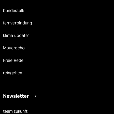
bundestalk
fernverbindung
klima update°
Mauerecho
Freie Rede
reingehen
Newsletter
team zukunft