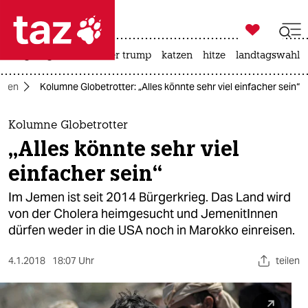

taz zahl ich
bergsteigen
usa unter trump
katzen
hitze
landtagswahl i

taz zahl ich
mnen
Kolumne Globetrotter: „Alles könnte sehr viel einfacher sein“
taz zahl ich
themen
Kolumne Globetrotter
„Alles könnte sehr viel
politik
einfacher sein“
öko
Im Jemen ist seit 2014 Bürgerkrieg. Das Land wird
von der Cholera heimgesucht und JemenitInnen
gesellschaft
dürfen weder in die USA noch in Marokko einreisen.
kultur
4.1.2018
18:07 Uhr
teilen
sport