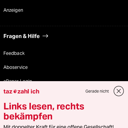
Anzeigen
Fragen & Hilfe
Feedback
Aboservice
ePaper Login
taz
zahl ich
Gerade nicht

Downloads für Abonnierende
Links lesen, rechts
bekämpfen
© 2026 taz Verlags und Vertriebs GmbH
Alle Rechte vorbehalten. Bei rechtlichen Fragen oder für Genehmigungen
Mit doppelter Kraft für eine offene Gesellschaft!