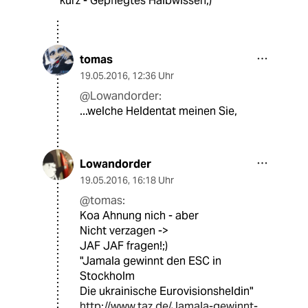
kurz - Gepflegtes Halbwissen;)
tomas
19.05.2016
,
12:36 Uhr
@Lowandorder:
...welche Heldentat meinen Sie,
Lowandorder
19.05.2016
,
16:18 Uhr
@tomas:
Koa Ahnung nich - aber
Nicht verzagen ->
JAF JAF fragen!;)
"Jamala gewinnt den ESC in
Stockholm
Die ukrainische Eurovisionsheldin"
http://www.taz.de/Jamala-gewinnt-