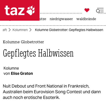

taz zahl ich
krieg in der ukraine
hitze
niedrigwasser
waldbrände

taz zahl ich
chaft
Kolumnen
Kolumne Globetrotter: Gepflegtes Halbwissen
taz zahl ich
themen
Kolumne Globetrotter
Gepflegtes Halbwissen
politik
öko
Kolumne
von
Elise Graton
gesellschaft
kultur
Nuit Debout und Front National in Frankreich,
Australien beim Eurovision Song Contest und dann
sport
auch noch erotische Esoterik.