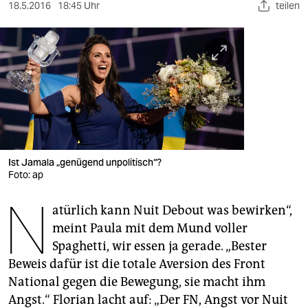
berlin
18.5.2016
18:45 Uhr
teilen
nord
wahrheit
verlag
verlag
veranstaltungen
Ist Jamala „genügend unpolitisch“?
shop
Foto: ap
N
fragen & hilfe
atürlich kann Nuit Debout was bewirken“,
meint Paula mit dem Mund voller
unterstützen
Spaghetti, wir essen ja gerade. „Bester
abo
Beweis dafür ist die totale Aversion des Front
National gegen die Bewegung, sie macht ihm
genossenschaft
Angst.“ Florian lacht auf: „Der FN, Angst vor Nuit