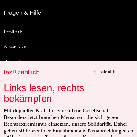
Fragen & Hilfe
Feedback
Aboservice
ePaper Login
taz
zahl ich

Gerade nicht
Downloads für Abonnierende
Links lesen, rechts
bekämpfen
© 2026 taz Verlags und Vertriebs GmbH
Alle Rechte vorbehalten. Bei rechtlichen Fragen oder für Genehmigungen
Mit doppelter Kraft für eine offene Gesellschaft!
wenden Sie sich bitte an
lizenzen@taz.de
Besonders jetzt brauchen Menschen, die sich gegen
Rechtsextremismus einsetzen, unsere Solidarität. Daher
gehen 50 Prozent der Einnahmen aus Neuanmeldungen an
Feedback
Redaktionsstatut
Kommune-Richtlinien
KI-Leitlinie