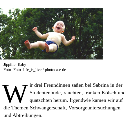
berlin
nord
wahrheit
verlag
verlag
veranstaltungen
Jippiiie. Baby
Foto: Foto: life_is_live / photocase.de
shop
W
ir drei Freundinnen saßen bei Sabrina in der
fragen & hilfe
Studentenbude, rauchten, tranken Kölsch und
unterstützen
quatschten herum. Irgendwie kamen wir auf
die Themen Schwangerschaft, Vorsorgeuntersuchungen
abo
und Abtreibungen.
genossenschaft