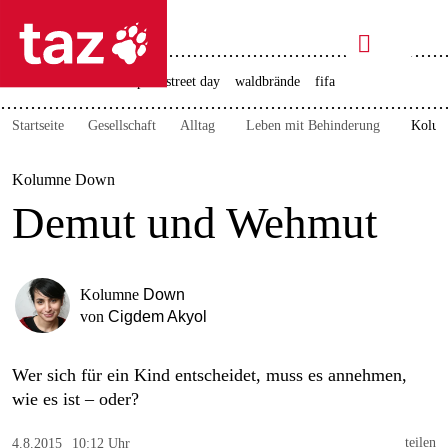

taz zahl ich
rente
ceuta
christopher street day
waldbrände
fifa

taz zahl ich
Startseite
Gesellschaft
Alltag
Leben mit Behinderung
Kolum
taz zahl ich
themen
Kolumne Down
Demut und Wehmut
politik
öko
Kolumne
Down
gesellschaft
von
Cigdem Akyol
kultur
Wer sich für ein Kind entscheidet, muss es annehmen,
wie es ist – oder?
sport
teilen
4.8.2015
10:12 Uhr