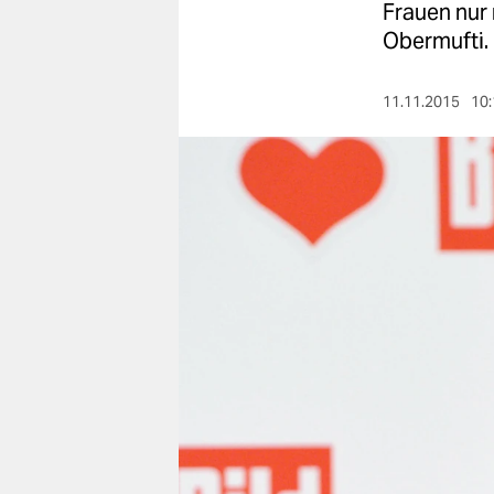
berlin
Frauen nur 
Obermufti.
nord
wahrheit
11.11.2015
10:
verlag
verlag
veranstaltungen
shop
fragen & hilfe
unterstützen
abo
genossenschaft