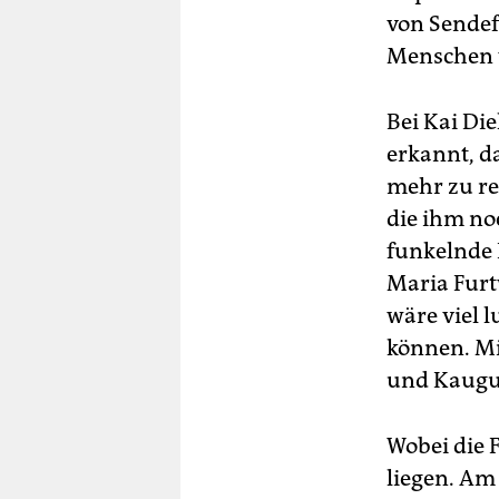
von Sendef
Menschen w
Bei Kai Di
erkannt, da
mehr zu rei
die ihm no
funkelnde L
Maria Furt
wäre viel 
können. Mi
und Kaug
Wobei die 
liegen. Am