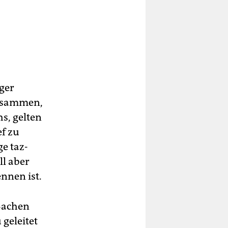
iger
 zusammen,
hs, gelten
ef zu
ge taz-
ll aber
nnen ist.
 Sachen
geleitet