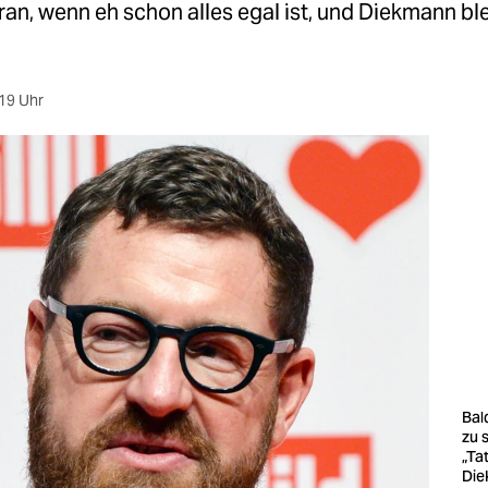
ran, wenn eh schon alles egal ist, und Diekmann bl
19 Uhr
Bal
zu 
„Tat
Di