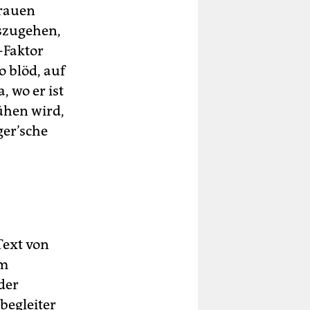
Frauen
uszugehen,
-Faktor
o blöd, auf
, wo er ist
ühen wird,
ger’sche
Text von
em
der
begleiter