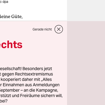
o: dpa
Meine Güte,
Gerade nicht
s sexuelles
echts
tschrift
chreibt er
esellschaft! Besonders jetzt
 Bekannten,
rt gegen Rechtsextremismus
llem in
z kooperiert daher mit „Alles
ller Einnahmen aus Anmeldungen
. September – an die Kampagne,
rstützt und Freiräume sichern will,
ehrer
bei?