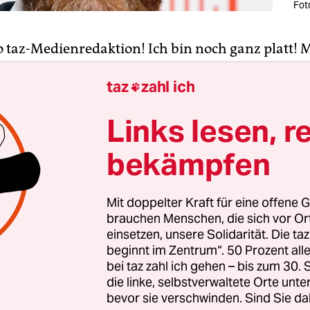
Fot
o taz-Medienredaktion! Ich bin noch ganz platt! 
 war das für ein Wochenende! So viele attraktive
taz
zahl ich
limische Männer, die alle auf ein oberflächliche

aus waren! Ganz so,
wie der Vorsitzende des
Links lesen, r
verbandes Sachsen-Anhalts in seiner Verbandszei
gt hat
. Es „gibt viele Frauen, die als Mütter
bekämpfen
sender Töchter die nahezu ungehemmten
ngsströme mit sehr vielen Sorgen betrachten“. S
Mit doppelter Kraft für eine offene G
schon jetzt“ „aus vielen Orten in Gesprächen mit
brauchen Menschen, die sich vor O
sexuellen Belästigungen im täglichen Leben, vor a
einsetzen, unsere Solidarität. Die ta
en Verkehrsmitteln und Supermärkten, kommt“.
beginnt im Zentrum“. 50 Prozent a
bei taz zahl ich gehen – bis zum 30
die linke, selbstverwaltete Orte unte
d Frauen seit Jahren Artikel über übergriffige L
bevor sie verschwinden. Sind Sie da