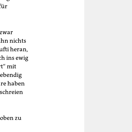
für
 zwar
 ihn nichts
ufti heran,
ch ins ewig
rt“ mit
Lebendig
färe haben
nschreien
 oben zu