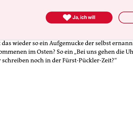
oder über die ekelhafte Belästigung durch Männe
s „deutsch“ bezeichnet werden könnten, im Supe

fentlichen Verkehrsmitteln, treibt mich etwas ga
Ja, ich will
nn ein Mann zum Vorsitzenden ausgerechnet de
andes werden, der „das“ schreibt, wo es „dass“ h
t das wieder so ein Aufgemucke der selbst ernan
mmenen im Osten? So ein „Bei uns gehen die U
 schreiben noch in der Fürst-Pückler-Zeit?“