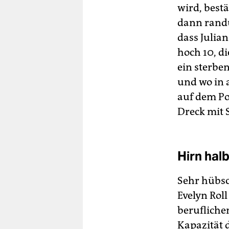
wird, bestä
dann randü
dass Julia
hoch 10, di
ein sterben
und wo in 
auf dem Po
Dreck mit 
Hirn hal
Sehr hübsc
Evelyn Roll
berufliche
Kapazität 