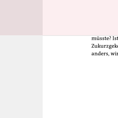
vermissen 
getrost al
auch in öf
um: Wie ka
Lehrerverb
müsste? Is
Zukurzgeko
anders, wir