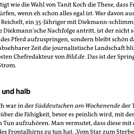
tigt wie die Wahl von Tanit Koch die These, dass 
rfen, wenn eh schon alles egal ist. War davon a
n Reichelt, ein 35-Jähriger mit Diekmann-schlimm
e Diekmann’sche Nachfolge antritt, ist der nicht s
des Pferd aufzuspringen, sondern bleibt schön da
absehbarer Zeit die journalistische Landschaft bl
sten Chefredakteur von
Bild.de
. Das ist der Sprin
Strom
.
b und halb
h war in der
Süddeutschen am Wochenende
der 
 über die Fähigkeit, bevor es peinlich wird, mit d
n Tun aufzuhören. Man vermutet, dass diese mit 
des Frontalhirns zu tun hat. „Vom Star zum Sterbe