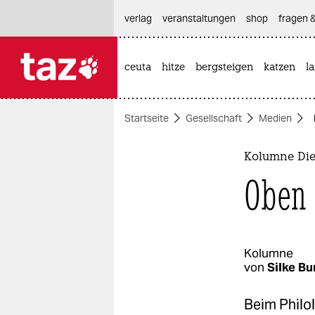
hautnavigation anspringen
hauptinhalt anspringen
footer anspringen
verlag
veranstaltungen
shop
fragen &
ceuta
hitze
bergsteigen
katzen
l

taz zahl ich
taz zahl ich
Startseite
Gesellschaft
Medien
themen
politik
Kolumne Die
Oben 
öko
gesellschaft
kultur
Kolumne
von
Silke B
sport
Beim Philol