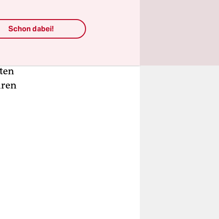
r, die
rmarkt und
nz anderes
Schon dabei!
s
eißen
nten
hren