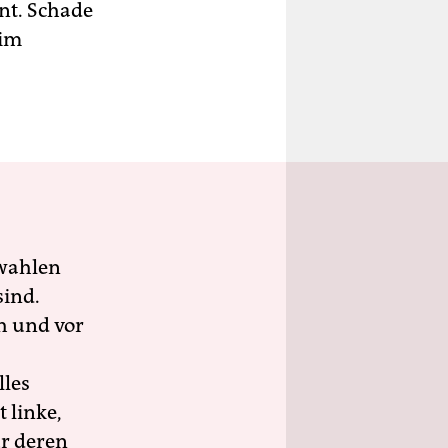
nt. Schade
 im
wahlen
sind.
h und vor
lles
 linke,
ür deren