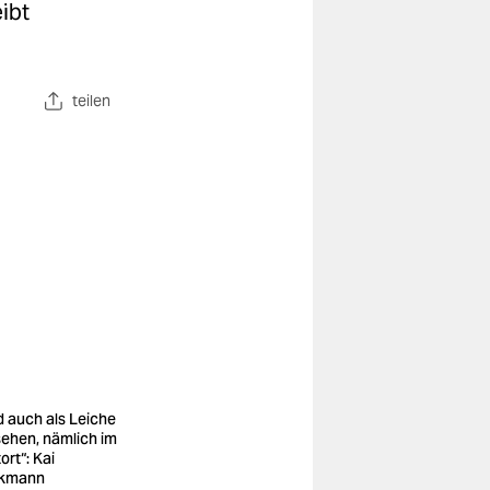
eibt
teilen
d auch als Leiche
sehen, nämlich im
ort“: Kai
ekmann