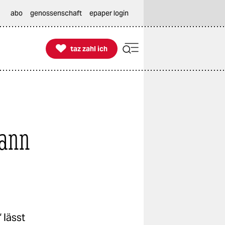
abo
genossenschaft
epaper login

taz zahl ich
taz zahl ich
mann
 lässt