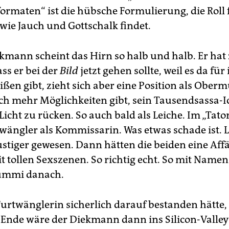
ormaten“ ist die hübsche Formulierung, die Roll 
ie Jauch und Gottschalk findet.
ekmann scheint das Hirn so halb und halb. Er hat
ss er bei der
Bild
jetzt gehen sollte, weil es da für
ßen gibt, zieht sich aber eine Position als Oberm
ch mehr Möglichkeiten gibt, sein Tausendsassa-I
icht zu rücken. So auch bald als Leiche. Im „Tato
wängler als Kommissarin. Was etwas schade ist. 
lustiger gewesen. Dann hätten die beiden eine Af
t tollen Sexszenen. So richtig echt. So mit Name
ummi danach.
Furtwänglerin sicherlich darauf bestanden hätte,
 Ende wäre der Diekmann dann ins Silicon-Valley