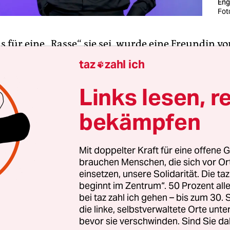
En
Fot
as für eine „Rasse“ sie sei, wurde eine Freundin v
von einem Kollegen gefragt. Auf ihrer Facebook-
taz
zahl ich

entwickelte sich, nachdem sie diese Erfahrung ge
e lange Diskussion. Denn neben vielen betroffene
Links lesen, r
n ließ der in Deutschland aus unerfindlichen
bekämpfen
itete Reflex, dass es „vielleicht ja gar nicht so ge
icht lange auf sich warten. Vielleicht sei das iron
esen, sie solle doch bitte nicht so ein „Fass aufm
Mit doppelter Kraft für eine offene G
brauchen Menschen, die sich vor O
einsetzen, unsere Solidarität. Die ta
l „locker bleiben“, wenn jemand nur wissen wolle,
beginnt im Zentrum“. 50 Prozent a
Man werde ja im Ausland auch gefragt, wo man
bei taz zahl ich gehen – bis zum 30
as sei ja jetzt alles wirklich nicht so schlimm. 
die linke, selbstverwaltete Orte unte
bevor sie verschwinden. Sind Sie da
 Irgendwann, in ein paar Jahrhunderten, werde d