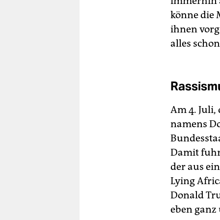
immerhin a
könne die 
ihnen vorge
alles schon
Rassismu
Am 4. Juli
namens Don
Bundessta
Damit fuh
der aus ei
Lying Afric
Donald Tru
eben ganz 