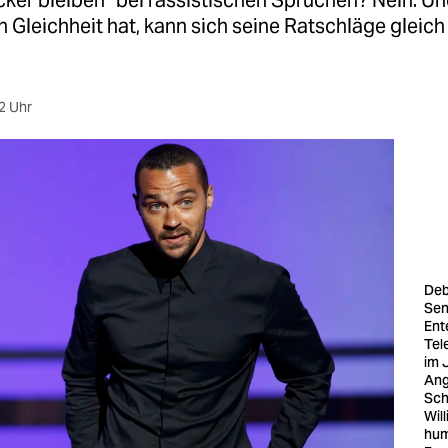
cker bleiben“ bei rassistischen Sprüchen? Nein. Un
n Gleichheit hat, kann sich seine Ratschläge gleich
2 Uhr
Deb
Sen
Ent
Tel
im 
Ang
Sch
Wil
hum