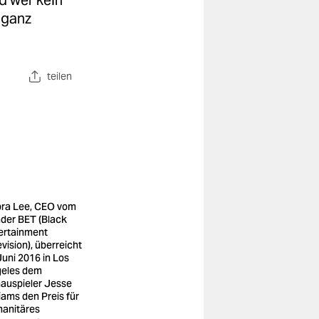
d wer kein
 ganz
teilen
ra Lee, CEO vom
der BET (Black
ertainment
evision), überreicht
Juni 2016 in Los
eles dem
auspieler Jesse
liams den Preis für
anitäres