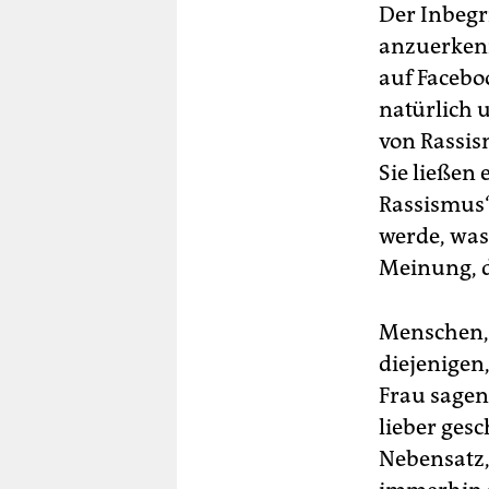
Der Inbegri
anzuerkenn
auf Facebo
natürlich 
von Rassism
Sie ließen
Rassismus“
werde, was
Meinung, d
Menschen, 
diejenigen,
Frau sagen,
lieber ges
Nebensatz,