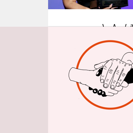
epaper login
W
hatte, ein
Kommentare
sehr verbre
ebenfalls n
gemeint gew
Einfach ma
herkommt. 
herkomme, d
überhaupt: