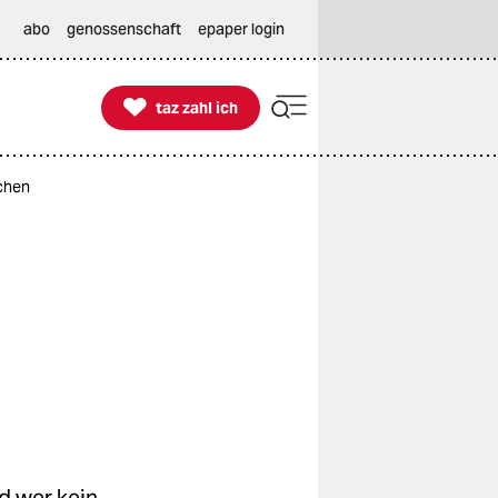
abo
genossenschaft
epaper login

taz zahl ich
taz zahl ich
chen