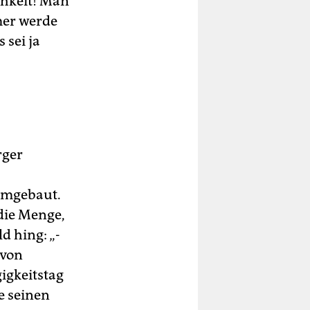
chkeit! Man
mer werde
 sei ja
rger
umgebaut.
die Menge,
d hing: „­
 von
igkeitstag
e seinen