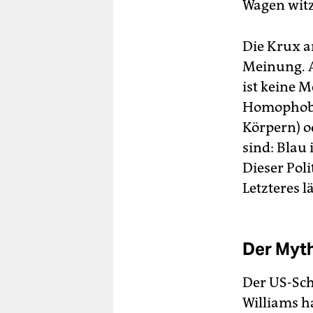
Wagen witz
Die Krux an
Meinung. A
ist keine 
Homophobie
Körpern) o
sind: Blau 
Dieser Poli
Letzteres lä
Der Myt
Der US-Sch
Williams h