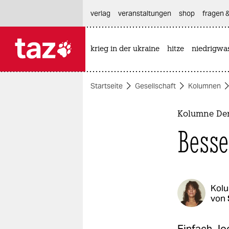
hautnavigation anspringen
hauptinhalt anspringen
footer anspringen
verlag
veranstaltungen
shop
fragen &
krieg in der ukraine
hitze
niedrigwa

taz zahl ich
taz zahl ich
Startseite
Gesellschaft
Kolumnen
themen
politik
Kolumne Der
Besse
öko
gesellschaft
kultur
Kol
von
sport