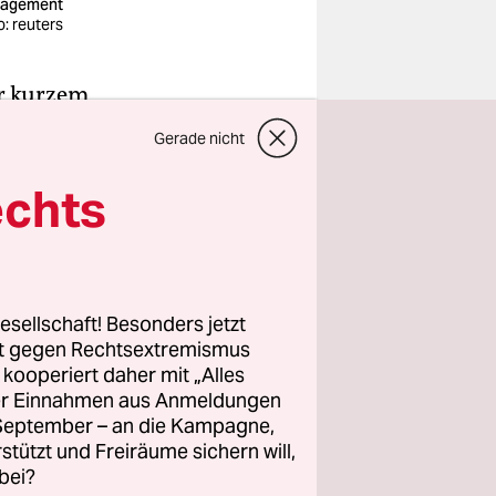
gagement
o: reuters
or kurzem
Pinnwand
Gerade nicht
postet
n
echts
 Gründen
meint war“,
isch
achen“.
esellschaft! Besonders jetzt
rt gegen Rechtsextremismus
z kooperiert daher mit „Alles
 wo sie
ller Einnahmen aus Anmeldungen
. September – an die Kampagne,
Und
rstützt und Freiräume sichern will,
bei?
as alles