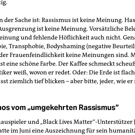
ig.
 der Sache ist: Rassismus ist keine Meinung. Hass
usgrenzung ist keine Meinung. Vorsätzliche Bel
Meinung und fehlende Höflichkeit auch nicht. Ge
, Transphobie, Body­shaming (negative Beurtei
der Frauenfeindlichkeit keine Meinungen sind.
ist eine schöne Farbe. Der Kaffee schmeckt scheuß
tiker weiß, wovon er redet. Oder: Die Erde ist flach
sst ziemlich tief blicken – aber bitte, jeder, wie er
hos vom „umgekehrten Rassismus“
auspieler und „Black Lives Matter“-Unterstützer 
atte im Juni eine Auszeichnung für sein humanit