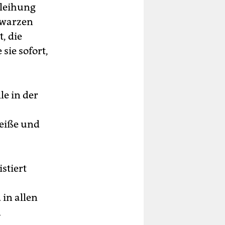
rleihung
hwarzen
, die
sie sofort,
le in der
Weiße und
stiert
 in allen
n