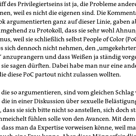
ff des Privilegiertseins ist ja, die Probleme ander
en, weil es nicht die eigenen sind. Die Kommen
ok argumentierten ganz auf dieser Linie, gaben a
umgehend zu Protokoll, dass sie sehr wohl Ahnun
us, weil sie schließlich selbst People of Color (P
 es sich dennoch nicht nehmen, den „umgekehrte
 anzuprangern und dass Weißen ja ständig vorg
 sie sagen dürften. Dabei habe man nur eine and
ie diese PoC partout nicht zulassen wollten.
die so argumentieren, sind vom gleichen Schlag
 die in einer Diskussion über sexuelle Belästigun
 dass sie sich bitte nicht so anstellen, sich doch s
chmeichelt fühlen solle von den Avancen. Mit dem
 dass man da Expertise vorweisen könne, weil m