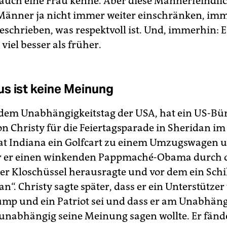
uch eine Frau kenne. Aber diese Männerfeindli
Männer ja nicht immer weiter einschränken, im
schrieben, was respektvoll ist. Und, immerhin: Es
 viel besser als früher.
s ist keine Meinung
, dem Unabhängigkeitstag der USA, hat ein US-Bü
 Christy für die Feiertagsparade in Sheridan im
at Indiana ein Golfcart zu einem Umzugswagen 
r er einen winkenden Pappmaché-Obama durch 
ner Kloschüssel herausragte und vor dem ein Schil
an“. Christy sagte später, dass er ein Unterstützer
mp und ein Patriot sei und dass er am Unabhäng
unabhängig seine Meinung sagen wollte. Er fänd