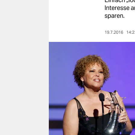
Einfach „lo
berlin
Interesse a
nord
sparen.
wahrheit
19.7.2016
14:2
verlag
verlag
veranstaltungen
shop
fragen & hilfe
unterstützen
abo
genossenschaft