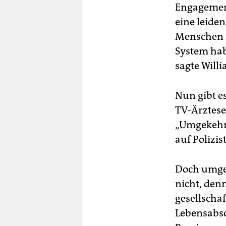
Engagement
eine leide
Menschen i
System habe
sagte Willi
Nun gibt es
TV-Ärztese
„Umgekehrt
auf Polizi
Doch umgek
nicht, den
gesellschaf
Lebensabsc