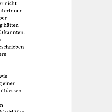
er nicht
tatorInnen
ber
g hätten
oC) kannten.
n
eschrieben
ere
 wie
g einer
tattdessen
an