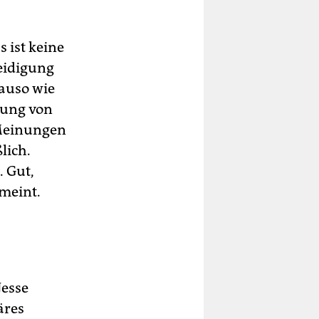
 ist keine
eidigung
nauso wie
lung von
 Meinungen
lich.
. Gut,
 meint.
Jesse
äres