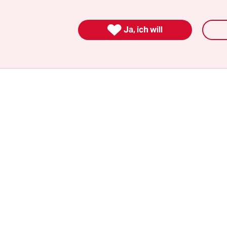
mehr sein. Es sei ja auch schon viel besser als f
andere Probleme habe.

Ja, ich will