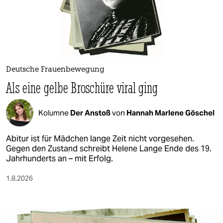
berlin
nord
wahrheit
verlag
Deutsche Frauenbewegung
Als eine gelbe Broschüre viral ging
verlag
veranstaltungen
Kolumne
Der Anstoß
von
Hannah Marlene Göschel
shop
Abitur ist für Mädchen lange Zeit nicht vorgesehen.
fragen & hilfe
Gegen den Zustand schreibt Helene Lange Ende des 19.
Jahrhunderts an – mit Erfolg.
unterstützen
1.8.2026
abo
genossenschaft