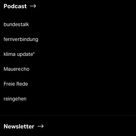
Podcast
bundestalk
fernverbindung
klima update°
Mauerecho
Freie Rede
reingehen
Newsletter