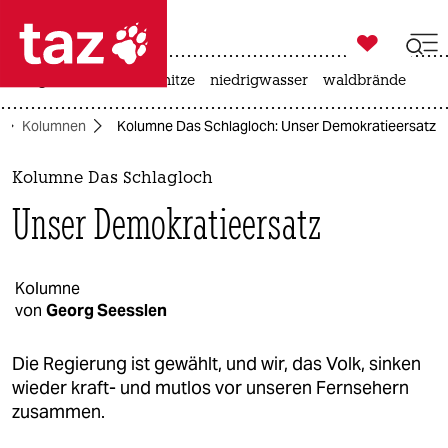

taz zahl ich
krieg in der ukraine
hitze
niedrigwasser
waldbrände

taz zahl ich
Kolumnen
Kolumne Das Schlagloch: Unser Demokratieersatz
taz zahl ich
themen
Kolumne Das Schlagloch
Unser Demokratieersatz
politik
öko
Kolumne
von
Georg Seesslen
gesellschaft
kultur
Die Regierung ist gewählt, und wir, das Volk, sinken
wieder kraft- und mutlos vor unseren Fernsehern
sport
zusammen.