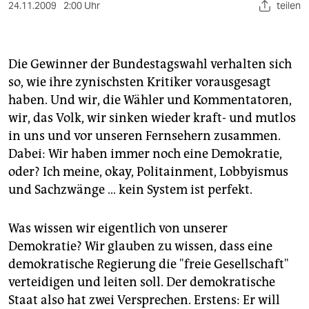
berlin
24.11.2009
2:00 Uhr
teilen
nord
wahrheit
Die Gewinner der Bundestagswahl verhalten sich
so, wie ihre zynischsten Kritiker vorausgesagt
verlag
haben. Und wir, die Wähler und Kommentatoren,
wir, das Volk, wir sinken wieder kraft- und mutlos
verlag
in uns und vor unseren Fernsehern zusammen.
veranstaltungen
Dabei: Wir haben immer noch eine Demokratie,
oder? Ich meine, okay, Politainment, Lobbyismus
shop
und Sachzwänge … kein System ist perfekt.
fragen & hilfe
Was wissen wir eigentlich von unserer
unterstützen
Demokratie? Wir glauben zu wissen, dass eine
abo
demokratische Regierung die "freie Gesellschaft"
verteidigen und leiten soll. Der demokratische
genossenschaft
Staat also hat zwei Versprechen. Erstens: Er will