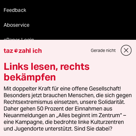
Feedback
Aboservice
ePaper Login
taz
zahl ich
Gerade nicht

Downloads für Abonnierende
Links lesen, rechts
bekämpfen
© 2026 taz Verlags und Vertriebs GmbH
Alle Rechte vorbehalten. Bei rechtlichen Fragen oder für Genehmigungen
Mit doppelter Kraft für eine offene Gesellschaft!
wenden Sie sich bitte an
lizenzen@taz.de
Besonders jetzt brauchen Menschen, die sich gegen
Rechtsextremismus einsetzen, unsere Solidarität.
Daher gehen 50 Prozent der Einnahmen aus
Feedback
Redaktionsstatut
Kommune-Richtlinien
KI-
Neuanmeldungen an „Alles beginnt im Zentrum“ –
eine Kampagne, die bedrohte linke Kulturzentren
Leitlinie
Informant
Datenschutz
Impressum
AGB
und Jugendorte unterstützt. Sind Sie dabei?