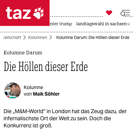

taz zahl ich
nahost-konflikt
usa unter trump
landtagswahl in sachsen-an

taz zahl ich
esellschaft
Kolumnen
Kolumne Darum: Die Höllen dieser Erde
taz zahl ich
themen
Kolumne Darum
Die Höllen dieser Erde
politik
öko
Kolumne
gesellschaft
von
Maik Söhler
kultur
Die „M&M-World“ in London hat das Zeug dazu, der
infernalischste Ort der Welt zu sein. Doch die
sport
Konkurrenz ist groß.