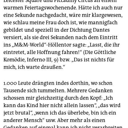
Leicester Square und Piccadilly Circus an einem
warmen Feiertagswochenende. Hätte ich auch nur
eine Sekunde nachgedacht, wäre mir klargewesen,
wie schlau meine Frau doch ist, wie mannigfach
gebildet und speziell in der Dichtung Dantes
versiert, als sie drei Sekunden nach dem Eintritt
ins „M&M-World“-Höllentor sagte: „Lasst, die ihr
eintretet, alle Hoffnung fahren!“ (Die Göttliche
Komödie, Inferno III, 9) bzw
.
„Das ist nichts für
mich, ich warte draußen.“
1.000 Leute drängten indes dorthin, wo schon
Tausende sich tummelten. Mehrere Gedanken
schossen mir gleichzeitig durch den Kopf: „Ich
kann das Kind hier nicht allein lassen“, „das wird
jetzt brutal“, „wenn ich das überlebe, bin ich ein
anderer Mensch“ usw. Aber mehr als einen
Gedanken auf einmal kann ich nicht verarbreiten.