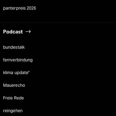
panterpreis 2026
Podcast
bundestalk
fernverbindung
klima update°
Mauerecho
Freie Rede
reingehen