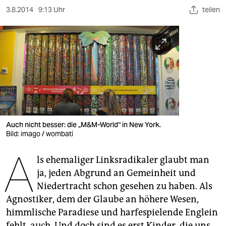
berlin
3.8.2014
9:13 Uhr
teilen
nord
wahrheit
verlag
verlag
veranstaltungen
Auch nicht besser: die „M&M-World“ in New York.
shop
Bild: imago / wombati
fragen & hilfe
A
ls ehemaliger Linksradikaler glaubt man
unterstützen
ja, jeden Abgrund an Gemeinheit und
Niedertracht schon gesehen zu haben. Als
abo
Agnostiker, dem der Glaube an höhere Wesen,
genossenschaft
himmlische Paradiese und harfespielende Englein
fehlt, auch. Und doch sind es erst Kinder, die uns