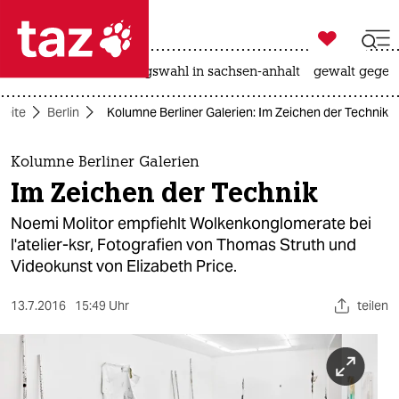

taz zahl ich
hitze
surfen
landtagswahl in sachsen-anhalt
gewalt gegen

taz zahl ich
seite
Berlin
Kolumne Berliner Galerien: Im Zeichen der Technik
taz zahl ich
themen
Kolumne Berliner Galerien
Im Zeichen der Technik
politik
Noemi Molitor empfiehlt Wolkenkonglomerate bei
öko
l'atelier-ksr, Fotografien von Thomas Struth und
Videokunst von Elizabeth Price.
gesellschaft
13.7.2016
15:49 Uhr
teilen
kultur
sport