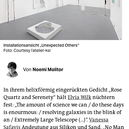
berlin
nord
wahrheit
verlag
Installationsansicht „Unexpected Others“
verlag
Foto: Courtesy l'atelier-ksr
veranstaltungen
Von
Noemi Molitor
shop
fragen & hilfe
In ihrem helixförmig eingerückten Gedicht „Rose
unterstützen
Quartz and Serenety“ hält
Elvia Wilk
nüchtern
fest: „The amount of science we can / do these days
abo
is enourmous: / resolving galaxies in the blink of
genossenschaft
an / Extremely Large Telescope (…)“.
Vanessa
Safavis
Andeutung aus Silikon und Sand, „No Man