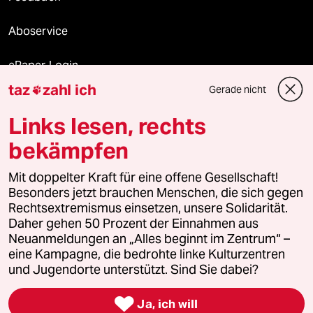
Aboservice
ePaper Login
taz
zahl ich
Gerade nicht

Downloads für Abonnierende
Links lesen, rechts
bekämpfen
© 2026 taz Verlags und Vertriebs GmbH
Alle Rechte vorbehalten. Bei rechtlichen Fragen oder für Genehmigungen
Mit doppelter Kraft für eine offene Gesellschaft!
wenden Sie sich bitte an
lizenzen@taz.de
Besonders jetzt brauchen Menschen, die sich gegen
Rechtsextremismus einsetzen, unsere Solidarität.
Daher gehen 50 Prozent der Einnahmen aus
Feedback
Redaktionsstatut
Kommune-Richtlinien
KI-
Neuanmeldungen an „Alles beginnt im Zentrum“ –
eine Kampagne, die bedrohte linke Kulturzentren
Leitlinie
Informant
Datenschutz
Impressum
AGB
und Jugendorte unterstützt. Sind Sie dabei?
Seitenwende
Einwilligungen widerrufen (Ads)

Ja, ich will