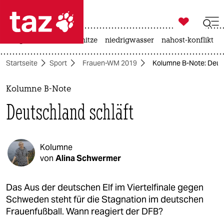

taz zahl ich
krieg in der ukraine
hitze
niedrigwasser
nahost-konflikt

taz zahl ich
Startseite
Sport
Frauen-WM 2019
Kolumne B-Note: Deuts
taz zahl ich
themen
Kolumne B-Note
Deutschland schläft
politik
öko
Kolumne
gesellschaft
von
Alina Schwermer
kultur
Das Aus der deutschen Elf im Viertelfinale gegen
Schweden steht für die Stagnation im deutschen
sport
Frauenfußball. Wann reagiert der DFB?