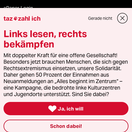
ePaper Login
taz
zahl ich
Gerade nicht

Downloads für Abonnierende
Links lesen, rechts
bekämpfen
© 2026 taz Verlags und Vertriebs GmbH
Alle Rechte vorbehalten. Bei rechtlichen Fragen oder für Genehmigungen
Mit doppelter Kraft für eine offene Gesellschaft!
wenden Sie sich bitte an
lizenzen@taz.de
Besonders jetzt brauchen Menschen, die sich gegen
Rechtsextremismus einsetzen, unsere Solidarität.
Daher gehen 50 Prozent der Einnahmen aus
Feedback
Redaktionsstatut
Kommune-Richtlinien
KI-
Neuanmeldungen an „Alles beginnt im Zentrum“ –
eine Kampagne, die bedrohte linke Kulturzentren
Leitlinie
Informant
Datenschutz
Impressum
AGB
und Jugendorte unterstützt. Sind Sie dabei?
Seitenwende
Einwilligungen widerrufen (Ads)

Ja, ich will
Schon dabei!