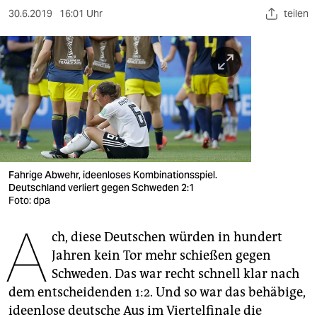
berlin
30.6.2019
16:01 Uhr
teilen
nord
wahrheit
verlag
verlag
veranstaltungen
Fahrige Abwehr, ideenloses Kombinationsspiel.
shop
Deutschland verliert gegen Schweden 2:1
Foto: dpa
fragen & hilfe
A
unterstützen
ch, diese Deutschen würden in hundert
Jahren kein Tor mehr schießen gegen
abo
Schweden. Das war recht schnell klar nach
dem entscheidenden 1:2. Und so war das behäbige,
genossenschaft
ideenlose deutsche Aus im Viertelfinale die