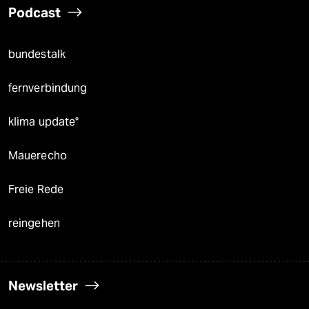
Podcast
bundestalk
fernverbindung
klima update°
Mauerecho
Freie Rede
reingehen
Newsletter