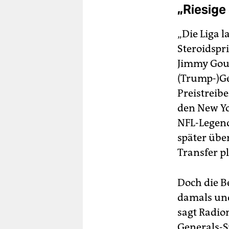
„Riesige
„Die Liga l
Steroidspr
Jimmy Goul
(Trump-)Ge
Preistreibe
den New Yo
NFL-Legend
später übe
Transfer pl
Doch die B
damals und
sagt Radio
Generals-S