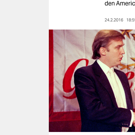
berlin
den America
nord
24.2.2016
18:5
wahrheit
verlag
verlag
veranstaltungen
shop
fragen & hilfe
unterstützen
abo
genossenschaft