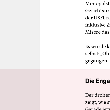
Monopolste
Gerichtsurt
der USFL re
inklusive 
Misere das
Es wurde k
selbst: „O
gegangen. 
Die Enga
Der drohe
zeigt, wie
Gerade jet