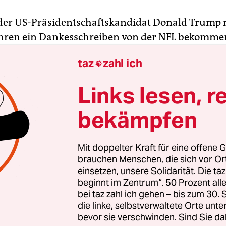
der US-Präsidentschaftskandidat Donald Trump 
hren ein Dankesschreiben von der NFL bekommen 
bekannt. Dabei hätte die National Football Leagu
taz
zahl ich

illiardenbetrieb, allen Grund nach drei Jahrzeh
agen – dafür, dass Trump eine mögliche Konkurr
Links lesen, r
eben hat.
bekämpfen
States Football League sollte eigentlich ab 1983 d
ielfreie Zeit zwischen den NFL-Saisons erleichtern
Mit doppelter Kraft für eine offene G
lten im Frühjahr um die Meisterschaft. Die Liga w
brauchen Menschen, die sich vor O
zum populären Marktführer ausgelegt, nicht als
einsetzen, unsere Solidarität. Die ta
beginnt im Zentrum“. 50 Prozent a
. Sie wurde ein Überraschungserfolg: Durchschn
bei taz zahl ich gehen – bis zum 30
chauer besuchten die Spiele, die Fernsehsender
die linke, selbstverwaltete Orte unte
rugen live. Spätere NFL-Legenden wie Quarterbac
bevor sie verschwinden. Sind Sie da