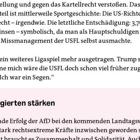
llung und gegen das Kartellrecht verstoßen. Da
eil ist mittlerweile Sportgeschichte: Die US-Rich
cht – irgendwie. Die letztliche Entschädigung: 3,7
Zinsen – symbolisch, da man als Hauptschuldigen 
 Missmanagement der USFL selbst ausmachte.
ein weiteres Ligaspiel mehr ausgetragen. Trump 
hne mich wäre die USFL doch schon viel früher z
Ich war ein Segen.“
gierten stärken
nde Erfolg der AfD bei den kommenden Landtags
 stark rechtsextreme Kräfte inzwischen geworden 
zt braucht es Zusammenhalt und Solidarität. Auc