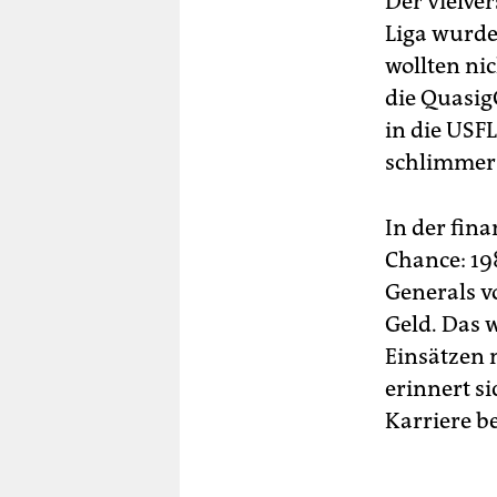
Der vielve
Liga wurde
wollten ni
die Quasig
in die USF
schlimmer
In der fin
Chance: 19
Generals v
Geld. Das 
Einsätzen n
erinnert si
Karriere b