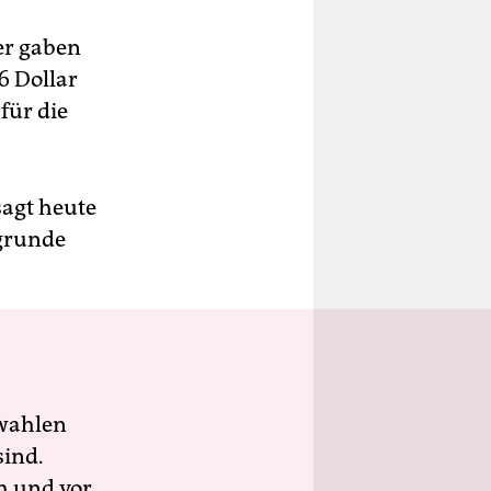
s
ter gaben
6 Dollar
für die
sagt heute
ugrunde
wahlen
sind.
h und vor