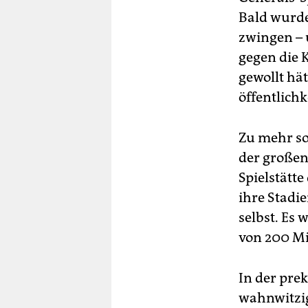
Bald wurde 
zwingen – 
gegen die 
gewollt hät
öffentlichk
Zu mehr so
der großen
Spielstätt
ihre Stadi
selbst. Es
von 200 Mi
In der prek
wahnwitzig