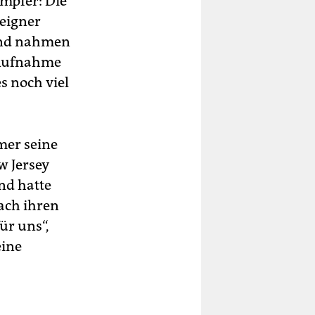
ämpfer: Die
meigner
 und nahmen
 Aufnahme
s noch viel
mer seine
w Jersey
nd hatte
nach ihren
für uns“,
eine