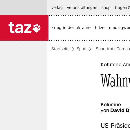
hautnavigation anspringen
hauptinhalt anspringen
footer anspringen
verlag
veranstaltungen
shop
fragen &
krieg in der ukraine
hitze
niedrigwa

taz zahl ich
taz zahl ich
Startseite
Sport
Sport trotz Corona
themen
politik
Kolumne Ame
Wahn
öko
gesellschaft
kultur
Kolumne
von
David Di
sport
US-Präside