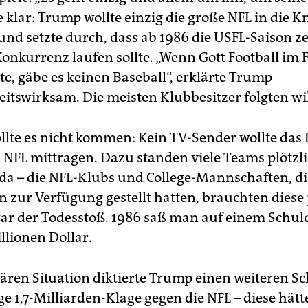
klar: Trump wollte einzig die große NFL in die K
und setzte durch, dass ab 1986 die USFL-Saison ze
Konkurrenz laufen sollte. „Wenn Gott Football im 
te, gäbe es keinen Baseball“, erklärte Trump
eitswirksam. Die meisten Klubbesitzer folgten wil
llte es nicht kommen: Kein TV-Sender wollte das 
 NFL mittragen. Dazu standen viele Teams plötzl
e da – die NFL-Klubs und College-Mannschaften, d
en zur Verfügung gestellt hatten, brauchten diese
 war der Todesstoß. 1986 saß man auf einem Schu
llionen Dollar.
ären Situation diktierte Trump einen weiteren Sch
e 1,7-Milliarden-Klage gegen die NFL – diese hätt