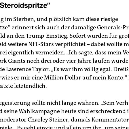
 Steroidspritze“
ag im Sterben, und plötzlich kam diese riesige
itze“ erinnert sich auch der damalige Generals-P
d an den Trump-Einstieg. Sofort wurden für gro
ld weitere NFL-Stars verpflichtet – dabei wollte 
rei eigentlich vermeiden. „Ich sagte, dass mein Ve
rk Giants noch drei oder vier Jahre laufen würde
e Lawrence Taylor. „Es war ihm völlig egal. Drei
rwies er mir eine Million Dollar auf mein Konto.“
atzte letztendlich.
egeisterung sollte nicht lange währen. „Sein Verh
 seine Wahlkampagne heute sind erschreckend id
moderator Charley Steiner, damals Kommentator
piele. „Es geht einzig und allein um ihn, um sein