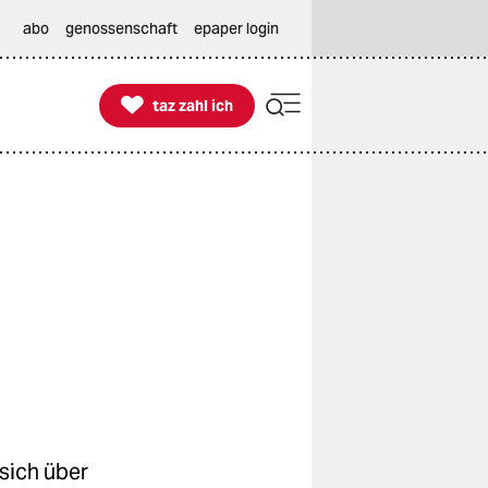
abo
genossenschaft
epaper login

taz zahl ich
taz zahl ich
sich über