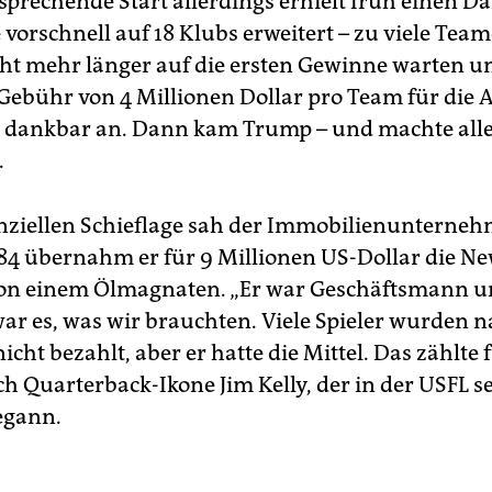
rsprechende Start allerdings erhielt früh einen D
 vorschnell auf 18 Klubs erweitert – zu viele Tea
cht mehr länger auf die ersten Gewinne warten
Gebühr von 4 Millionen Dollar pro Team für die
L dankbar an. Dann kam Trump – und machte alle
.
anziellen Schieflage sah der Immobilienunterneh
84 übernahm er für 9 Millionen US-Dollar die Ne
on einem Ölmagnaten. „Er war Geschäftsmann u
war es, was wir brauchten. Viele Spieler wurden 
icht bezahlt, aber er hatte die Mittel. Das zählte 
ch Quarterback-Ikone Jim Kelly, der in der USFL s
egann.