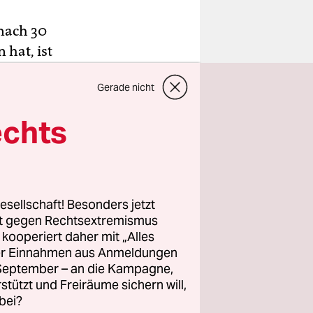
nach 30
hat, ist
e, dieser
Gerade nicht
nten mal
enz in den
echts
en Football-
. Zwölf
esellschaft! Besonders jetzt
ar als
rt gegen Rechtsextremismus
 direkte
z kooperiert daher mit „Alles
ller Einnahmen aus Anmeldungen
ittlich
. September – an die Kampagne,
 ABC und
rstützt und Freiräume sichern will,
k Steve
bei?