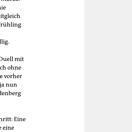
nie
itgleich
Frühling
lig.
Duell mit
ich ohne
ie vorher
 ja nun
ldenberg
ritt: Eine
e eine