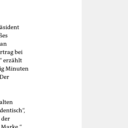
räsident
ßes
man
rtrag bei
“ erzählt
ßig Minuten
 Der
alten
entisch“,
 der
e Marke.“