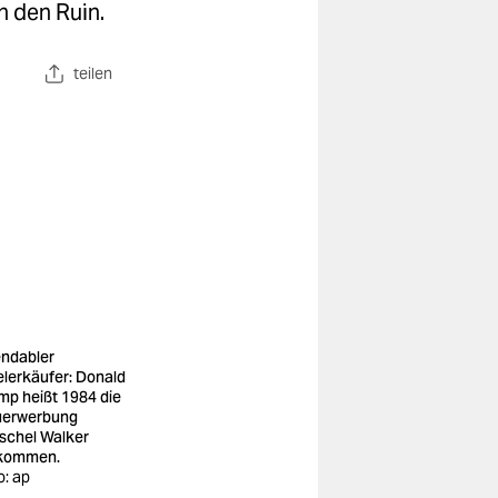
n den Ruin.
teilen
ndabler
elerkäufer: Donald
mp heißt 1984 die
erwerbung
schel Walker
lkommen.
o: ap