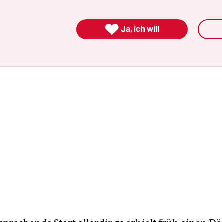
 Defensive End Reggie White starteten hier ihre
eren.

Ja, ich will