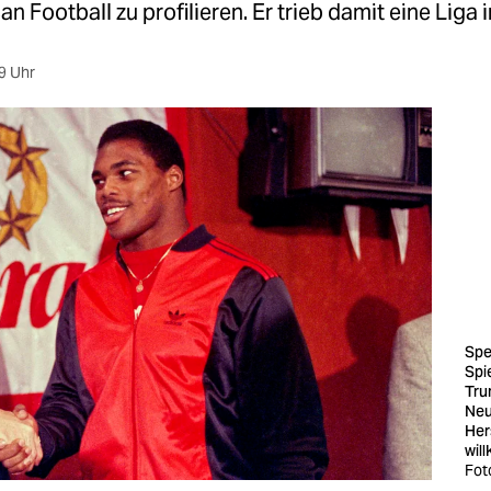
n Football zu profilieren. Er trieb damit eine Liga i
9 Uhr
Spe
Spi
Tru
Neu
Her
wil
Fot